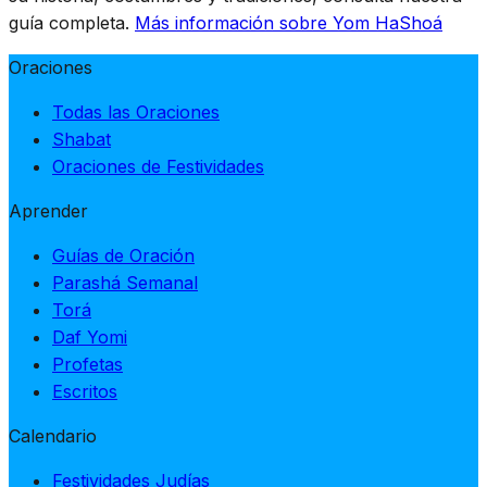
guía completa.
Más información sobre Yom HaShoá
Oraciones
Todas las Oraciones
Shabat
Oraciones de Festividades
Aprender
Guías de Oración
Parashá Semanal
Torá
Daf Yomi
Profetas
Escritos
Calendario
Festividades Judías