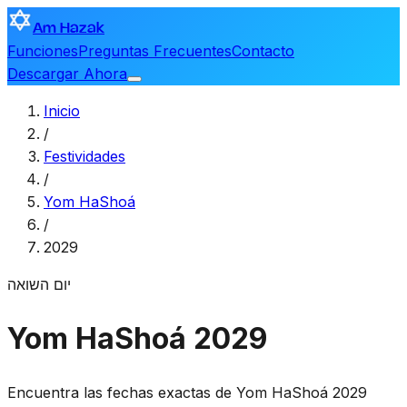
Am Hazak
Funciones
Preguntas Frecuentes
Contacto
Descargar Ahora
Inicio
/
Festividades
/
Yom HaShoá
/
2029
יום השואה
Yom HaShoá 2029
Encuentra las fechas exactas de Yom HaShoá 2029