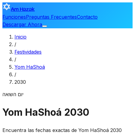
Am Hazak
Funciones
Preguntas Frecuentes
Contacto
Descargar Ahora
Inicio
/
Festividades
/
Yom HaShoá
/
2030
יום השואה
Yom HaShoá 2030
Encuentra las fechas exactas de Yom HaShoá 2030