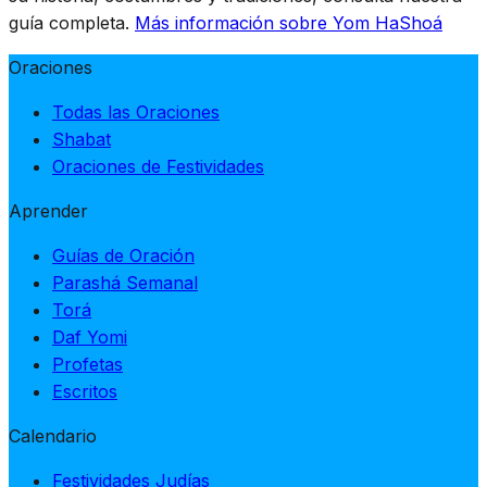
guía completa.
Más información sobre Yom HaShoá
Oraciones
Todas las Oraciones
Shabat
Oraciones de Festividades
Aprender
Guías de Oración
Parashá Semanal
Torá
Daf Yomi
Profetas
Escritos
Calendario
Festividades Judías