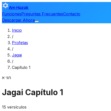
Am Hazak
Funciones
Preguntas Frecuentes
Contacto
Descargar Ahora
Inicio
/
Profetas
/
Jagai
/
Capítulo 1
חגי
א
Jagai
Capítulo 1
15 versículos