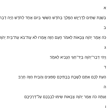
א
בִּשְׁנַת שְׁתַּיִם לְדָרְיָוֶשׁ הַמֶּלֶךְ בַּחֹדֶשׁ הַשִּׁשִּׁי בְּיוֹם אֶחָד לַחֹדֶשׁ הָיָה דְבַר
ב
כֹּה אָמַר יְהֹוָה צְבָאוֹת לֵאמֹר הָעָם הַזֶּה אָֽמְרוּ לֹא עֶת־בֹּא עֶת־בֵּית יְהֹוָה לְ
ג
וַֽיְהִי דְּבַר־יְהֹוָה בְּיַד־חַגַּי הַנָּבִיא לֵאמֹֽר׃
ד
הַעֵת לָכֶם אַתֶּם לָשֶׁבֶת בְּבָתֵּיכֶם סְפוּנִים וְהַבַּיִת הַזֶּה חָרֵֽב׃
ה
וְעַתָּה כֹּה אָמַר יְהֹוָה צְבָאוֹת שִׂימוּ לְבַבְכֶם עַל־דַּרְכֵיכֶֽם׃
ו