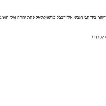
־יְהֹוָה בְּיַד־חַגַּי הַנָּבִיא אֶל־זְרֻבָּבֶל בֶּן־שְׁאַלְתִּיאֵל פַּחַת יְהוּדָה וְאֶל־יְהוֹשֻׁעַ 
הִבָּנֽוֹת׃