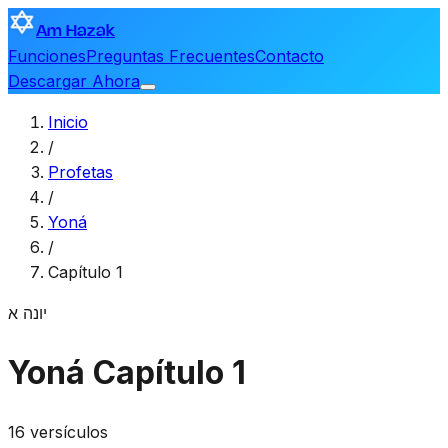
Am Hazak
Funciones
Preguntas Frecuentes
Contacto
Descargar Ahora
Inicio
/
Profetas
/
Yoná
/
Capítulo 1
יונה
א
Yoná
Capítulo 1
16 versículos