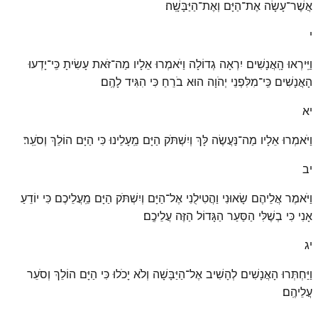
אֲשֶׁר־עָשָׂה אֶת־הַיָּם וְאֶת־הַיַּבָּשָֽׁה׃
י
וַיִּֽירְאוּ הָֽאֲנָשִׁים יִרְאָה גְדוֹלָה וַיֹּאמְרוּ אֵלָיו מַה־זֹּאת עָשִׂיתָ כִּֽי־יָדְעוּ
הָאֲנָשִׁים כִּֽי־מִלִּפְנֵי יְהֹוָה הוּא בֹרֵחַ כִּי הִגִּיד לָהֶֽם׃
יא
וַיֹּאמְרוּ אֵלָיו מַה־נַּעֲשֶׂה לָּךְ וְיִשְׁתֹּק הַיָּם מֵֽעָלֵינוּ כִּי הַיָּם הוֹלֵךְ וְסֹעֵֽר׃
יב
וַיֹּאמֶר אֲלֵיהֶם שָׂאוּנִי וַהֲטִילֻנִי אֶל־הַיָּם וְיִשְׁתֹּק הַיָּם מֵֽעֲלֵיכֶם כִּי יוֹדֵעַ
אָנִי כִּי בְשֶׁלִּי הַסַּעַר הַגָּדוֹל הַזֶּה עֲלֵיכֶֽם׃
יג
וַיַּחְתְּרוּ הָאֲנָשִׁים לְהָשִׁיב אֶל־הַיַּבָּשָׁה וְלֹא יָכֹלוּ כִּי הַיָּם הוֹלֵךְ וְסֹעֵר
עֲלֵיהֶֽם׃