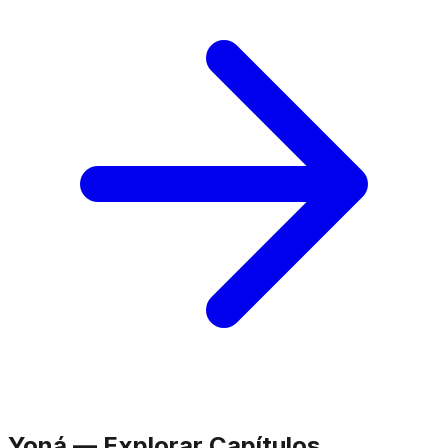
Yoná
—
Explorar Capítulos