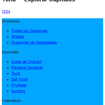
1
2
3
4
Oraciones
Todas las Oraciones
Shabat
Oraciones de Festividades
Aprender
Guías de Oración
Parashá Semanal
Torá
Daf Yomi
Profetas
Escritos
Calendario