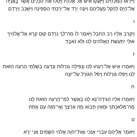
וַיִּֽירְאוּ הַמַּלָּחִים וַֽיִּזְעֲקוּ אִישׁ אֶל־אֱלֹהָיו וַיָּטִלוּ אֶת־הַכֵּלִים אֲשֶׁר בָּֽאֳנִיָּה
אֶל־הַיָּם לְהָקֵל מֵֽעֲלֵיהֶם וְיוֹנָה יָרַד אֶל־יַרְכְּתֵי הַסְּפִינָה וַיִּשְׁכַּב וַיֵּרָדַֽם׃
ו
וַיִּקְרַב אֵלָיו רַב הַחֹבֵל וַיֹּאמֶר לוֹ מַה־לְּךָ נִרְדָּם קוּם קְרָא אֶל־אֱלֹהֶיךָ
אוּלַי יִתְעַשֵּׁת הָאֱלֹהִים לָנוּ וְלֹא נֹאבֵֽד׃
ז
וַיֹּאמְרוּ אִישׁ אֶל־רֵעֵהוּ לְכוּ וְנַפִּילָה גֽוֹרָלוֹת וְנֵדְעָה בְּשֶׁלְּמִי הָרָעָה הַזֹּאת
לָנוּ וַיַּפִּלוּ גּֽוֹרָלוֹת וַיִּפֹּל הַגּוֹרָל עַל־יוֹנָֽה׃
ח
וַיֹּאמְרוּ אֵלָיו הַגִּידָה־נָּא לָנוּ בַּאֲשֶׁר לְמִי־הָרָעָה הַזֹּאת לָנוּ
מַה־מְּלַאכְתְּךָ וּמֵאַיִן תָּבוֹא מָה אַרְצֶךָ וְאֵֽי־מִזֶּה עַם אָֽתָּה׃
ט
וַיֹּאמֶר אֲלֵיהֶם עִבְרִי אָנֹכִי וְאֶת־יְהֹוָה אֱלֹהֵי הַשָּׁמַיִם אֲנִי יָרֵא