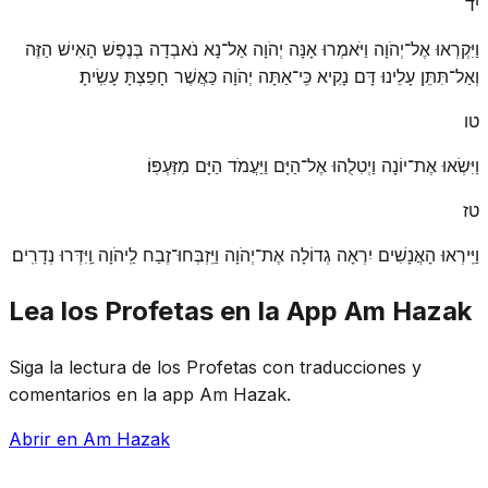
יד
וַיִּקְרְאוּ אֶל־יְהֹוָה וַיֹּאמְרוּ אָנָּה יְהֹוָה אַל־נָא נֹאבְדָה בְּנֶפֶשׁ הָאִישׁ הַזֶּה
וְאַל־תִּתֵּן עָלֵינוּ דָּם נָקִיא כִּֽי־אַתָּה יְהֹוָה כַּאֲשֶׁר חָפַצְתָּ עָשִֽׂיתָ׃
טו
וַיִּשְׂאוּ אֶת־יוֹנָה וַיְטִלֻהוּ אֶל־הַיָּם וַיַּעֲמֹד הַיָּם מִזַּעְפּֽוֹ׃
טז
וַיִּֽירְאוּ הָאֲנָשִׁים יִרְאָה גְדוֹלָה אֶת־יְהֹוָה וַיִּֽזְבְּחוּ־זֶבַח לַֽיהֹוָה וַֽיִּדְּרוּ נְדָרִֽים׃
Lea los Profetas en la App Am Hazak
Siga la lectura de los Profetas con traducciones y
comentarios en la app Am Hazak.
Abrir en Am Hazak