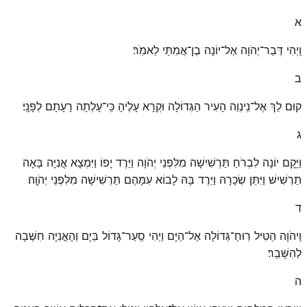
א
וַֽיְהִי דְּבַר־יְהֹוָה אֶל־יוֹנָה בֶן־אֲמִתַּי לֵאמֹֽר׃
ב
קוּם לֵךְ אֶל־נִֽינְוֵה הָעִיר הַגְּדוֹלָה וּקְרָא עָלֶיהָ כִּֽי־עָלְתָה רָעָתָם לְפָנָֽי׃
ג
וַיָּקׇם יוֹנָה לִבְרֹחַ תַּרְשִׁישָׁה מִלִּפְנֵי יְהֹוָה וַיֵּרֶד יָפוֹ וַיִּמְצָא אֳנִיָּה בָּאָה
תַרְשִׁישׁ וַיִּתֵּן שְׂכָרָהּ וַיֵּרֶד בָּהּ לָבוֹא עִמָּהֶם תַּרְשִׁישָׁה מִלִּפְנֵי יְהֹוָֽה׃
ד
וַֽיהֹוָה הֵטִיל רֽוּחַ־גְּדוֹלָה אֶל־הַיָּם וַיְהִי סַֽעַר־גָּדוֹל בַּיָּם וְהָאֳנִיָּה חִשְּׁבָה
לְהִשָּׁבֵֽר׃
ה