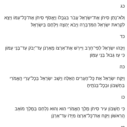
כג
וְלֹא־נָתַן סִיחֹן אֶת־יִשְׂרָאֵל עֲבֹר בִּגְבֻלוֹ וַיֶּאֱסֹף סִיחֹן אֶת־כׇּל־עַמּוֹ וַיֵּצֵא
לִקְרַאת יִשְׂרָאֵל הַמִּדְבָּרָה וַיָּבֹא יָהְצָה וַיִּלָּחֶם בְּיִשְׂרָאֵֽל׃
כד
וַיַּכֵּהוּ יִשְׂרָאֵל לְפִי־חָרֶב וַיִּירַשׁ אֶת־אַרְצוֹ מֵֽאַרְנֹן עַד־יַבֹּק עַד־בְּנֵי עַמּוֹן
כִּי עַז גְּבוּל בְּנֵי עַמּֽוֹן׃
כה
וַיִּקַּח יִשְׂרָאֵל אֵת כׇּל־הֶעָרִים הָאֵלֶּה וַיֵּשֶׁב יִשְׂרָאֵל בְּכׇל־עָרֵי הָֽאֱמֹרִי
בְּחֶשְׁבּוֹן וּבְכׇל־בְּנֹתֶֽיהָ׃
כו
כִּי חֶשְׁבּוֹן עִיר סִיחֹן מֶלֶךְ הָאֱמֹרִי הִוא וְהוּא נִלְחַם בְּמֶלֶךְ מוֹאָב
הָֽרִאשׁוֹן וַיִּקַּח אֶת־כׇּל־אַרְצוֹ מִיָּדוֹ עַד־אַרְנֹֽן׃