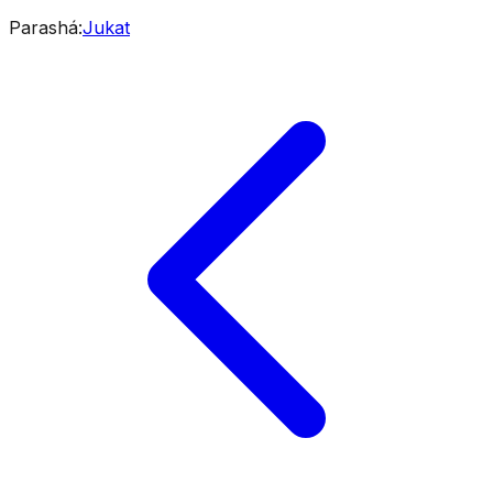
Parashá
:
Jukat