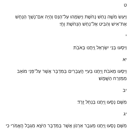
ט
וַיַּעַשׂ מֹשֶׁה נְחַשׁ נְחֹשֶׁת וַיְשִׂמֵהוּ עַל־הַנֵּס וְהָיָה אִם־נָשַׁךְ הַנָּחָשׁ
אֶת־אִישׁ וְהִבִּיט אֶל־נְחַשׁ הַנְּחֹשֶׁת וָחָֽי׃
י
וַיִּסְעוּ בְּנֵי יִשְׂרָאֵל וַֽיַּחֲנוּ בְּאֹבֹֽת׃
יא
וַיִּסְעוּ מֵאֹבֹת וַֽיַּחֲנוּ בְּעִיֵּי הָֽעֲבָרִים בַּמִּדְבָּר אֲשֶׁר עַל־פְּנֵי מוֹאָב
מִמִּזְרַח הַשָּֽׁמֶשׁ׃
יב
מִשָּׁם נָסָעוּ וַֽיַּחֲנוּ בְּנַחַל זָֽרֶד׃
יג
מִשָּׁם נָסָעוּ וַֽיַּחֲנוּ מֵעֵבֶר אַרְנוֹן אֲשֶׁר בַּמִּדְבָּר הַיֹּצֵא מִגְּבֻל הָֽאֱמֹרִי כִּי