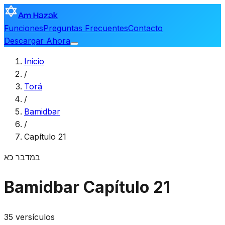
Am Hazak
Funciones
Preguntas Frecuentes
Contacto
Descargar Ahora
Inicio
/
Torá
/
Bamidbar
/
Capítulo 21
במדבר
כא
Bamidbar
Capítulo 21
35 versículos