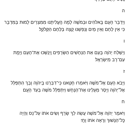
ה
וַיְדַבֵּר הָעָם בֵּֽאלֹהִים וּבְמֹשֶׁה לָמָה הֶֽעֱלִיתֻנוּ מִמִּצְרַיִם לָמוּת בַּמִּדְבָּר
כִּי אֵין לֶחֶם וְאֵין מַיִם וְנַפְשֵׁנוּ קָצָה בַּלֶּחֶם הַקְּלֹקֵֽל׃
ו
וַיְשַׁלַּח יְהֹוָה בָּעָם אֵת הַנְּחָשִׁים הַשְּׂרָפִים וַֽיְנַשְּׁכוּ אֶת־הָעָם וַיָּמׇת
עַם־רָב מִיִּשְׂרָאֵֽל׃
ז
וַיָּבֹא הָעָם אֶל־מֹשֶׁה וַיֹּאמְרוּ חָטָאנוּ כִּֽי־דִבַּרְנוּ בַֽיהֹוָה וָבָךְ הִתְפַּלֵּל
אֶל־יְהֹוָה וְיָסֵר מֵעָלֵינוּ אֶת־הַנָּחָשׁ וַיִּתְפַּלֵּל מֹשֶׁה בְּעַד הָעָֽם׃
ח
וַיֹּאמֶר יְהֹוָה אֶל־מֹשֶׁה עֲשֵׂה לְךָ שָׂרָף וְשִׂים אֹתוֹ עַל־נֵס וְהָיָה
כׇּל־הַנָּשׁוּךְ וְרָאָה אֹתוֹ וָחָֽי׃