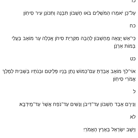
כז
עַל־כֵּן יֹאמְרוּ הַמֹּשְׁלִים בֹּאוּ חֶשְׁבּוֹן תִּבָּנֶה וְתִכּוֹנֵן עִיר סִיחֽוֹן׃
כח
כִּי־אֵשׁ יָֽצְאָה מֵֽחֶשְׁבּוֹן לֶהָבָה מִקִּרְיַת סִיחֹן אָֽכְלָה עָר מוֹאָב בַּעֲלֵי
בָּמוֹת אַרְנֹֽן׃
כט
אוֹי־לְךָ מוֹאָב אָבַדְתָּ עַם־כְּמוֹשׁ נָתַן בָּנָיו פְּלֵיטִם וּבְנֹתָיו בַּשְּׁבִית לְמֶלֶךְ
אֱמֹרִי סִיחֽוֹן׃
ל
וַנִּירָם אָבַד חֶשְׁבּוֹן עַד־דִּיבֹן וַנַּשִּׁים עַד־נֹפַח אֲשֶׁרׄ עַד־מֵֽידְבָֽא׃
לא
וַיֵּשֶׁב יִשְׂרָאֵל בְּאֶרֶץ הָאֱמֹרִֽי׃