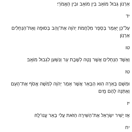
אַרְנוֹן גְּבוּל מוֹאָב בֵּין מוֹאָב וּבֵין הָאֱמֹרִֽי׃
יד
עַל־כֵּן יֵֽאָמַר בְּסֵפֶר מִלְחֲמֹת יְהֹוָה אֶת־וָהֵב בְּסוּפָה וְאֶת־הַנְּחָלִים
אַרְנֽוֹן׃
טו
וְאֶשֶׁד הַנְּחָלִים אֲשֶׁר נָטָה לְשֶׁבֶת עָר וְנִשְׁעַן לִגְבוּל מוֹאָֽב׃
טז
וּמִשָּׁם בְּאֵרָה הִוא הַבְּאֵר אֲשֶׁר אָמַר יְהֹוָה לְמֹשֶׁה אֱסֹף אֶת־הָעָם
וְאֶתְּנָה לָהֶם מָֽיִם׃
יז
אָז יָשִׁיר יִשְׂרָאֵל אֶת־הַשִּׁירָה הַזֹּאת עֲלִי בְאֵר עֱנוּ־לָֽהּ׃
יח