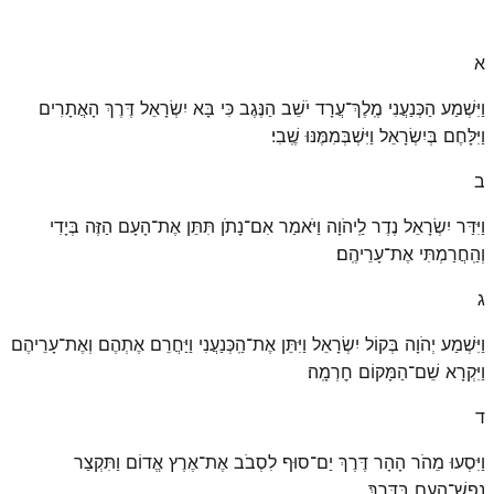
א
וַיִּשְׁמַע הַכְּנַעֲנִי מֶֽלֶךְ־עֲרָד יֹשֵׁב הַנֶּגֶב כִּי בָּא יִשְׂרָאֵל דֶּרֶךְ הָאֲתָרִים
וַיִּלָּחֶם בְּיִשְׂרָאֵל וַיִּשְׁבְּמִמֶּנּוּ שֶֽׁבִי׃
ב
וַיִּדַּר יִשְׂרָאֵל נֶדֶר לַֽיהֹוָה וַיֹּאמַר אִם־נָתֹן תִּתֵּן אֶת־הָעָם הַזֶּה בְּיָדִי
וְהַֽחֲרַמְתִּי אֶת־עָרֵיהֶֽם׃
ג
וַיִּשְׁמַע יְהֹוָה בְּקוֹל יִשְׂרָאֵל וַיִּתֵּן אֶת־הַֽכְּנַעֲנִי וַיַּחֲרֵם אֶתְהֶם וְאֶת־עָרֵיהֶם
וַיִּקְרָא שֵׁם־הַמָּקוֹם חׇרְמָֽה׃
ד
וַיִּסְעוּ מֵהֹר הָהָר דֶּרֶךְ יַם־סוּף לִסְבֹב אֶת־אֶרֶץ אֱדוֹם וַתִּקְצַר
נֶֽפֶשׁ־הָעָם בַּדָּֽרֶךְ׃