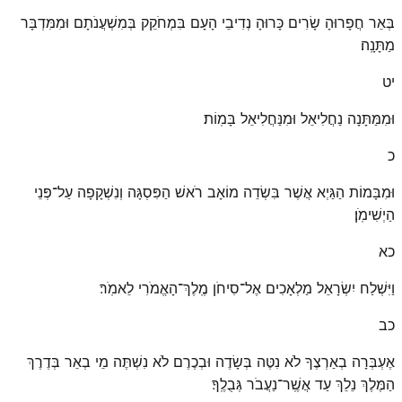
בְּאֵר חֲפָרוּהָ שָׂרִים כָּרוּהָ נְדִיבֵי הָעָם בִּמְחֹקֵק בְּמִשְׁעֲנֹתָם וּמִמִּדְבָּר
מַתָּנָֽה׃
יט
וּמִמַּתָּנָה נַחֲלִיאֵל וּמִנַּחֲלִיאֵל בָּמֽוֹת׃
כ
וּמִבָּמוֹת הַגַּיְא אֲשֶׁר בִּשְׂדֵה מוֹאָב רֹאשׁ הַפִּסְגָּה וְנִשְׁקָפָה עַל־פְּנֵי
הַיְשִׁימֹֽן׃
כא
וַיִּשְׁלַח יִשְׂרָאֵל מַלְאָכִים אֶל־סִיחֹן מֶֽלֶךְ־הָאֱמֹרִי לֵאמֹֽר׃
כב
אֶעְבְּרָה בְאַרְצֶךָ לֹא נִטֶּה בְּשָׂדֶה וּבְכֶרֶם לֹא נִשְׁתֶּה מֵי בְאֵר בְּדֶרֶךְ
הַמֶּלֶךְ נֵלֵךְ עַד אֲשֶֽׁר־נַעֲבֹר גְּבֻלֶֽךָ׃