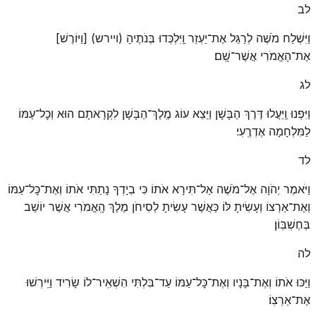
לב
וַיִּשְׁלַח מֹשֶׁה לְרַגֵּל אֶת־יַעְזֵר וַֽיִּלְכְּדוּ בְּנֹתֶיהָ (ויירש) [וַיּוֹרֶשׁ]
אֶת־הָאֱמֹרִי אֲשֶׁר־שָֽׁם׃
לג
וַיִּפְנוּ וַֽיַּעֲלוּ דֶּרֶךְ הַבָּשָׁן וַיֵּצֵא עוֹג מֶֽלֶךְ־הַבָּשָׁן לִקְרָאתָם הוּא וְכׇל־עַמּוֹ
לַמִּלְחָמָה אֶדְרֶֽעִי׃
לד
וַיֹּאמֶר יְהֹוָה אֶל־מֹשֶׁה אַל־תִּירָא אֹתוֹ כִּי בְיָדְךָ נָתַתִּי אֹתוֹ וְאֶת־כׇּל־עַמּוֹ
וְאֶת־אַרְצוֹ וְעָשִׂיתָ לּוֹ כַּאֲשֶׁר עָשִׂיתָ לְסִיחֹן מֶלֶךְ הָֽאֱמֹרִי אֲשֶׁר יוֹשֵׁב
בְּחֶשְׁבּֽוֹן׃
לה
וַיַּכּוּ אֹתוֹ וְאֶת־בָּנָיו וְאֶת־כׇּל־עַמּוֹ עַד־בִּלְתִּי הִשְׁאִֽיר־לוֹ שָׂרִיד וַיִּֽירְשׁוּ
אֶת־אַרְצֽוֹ׃