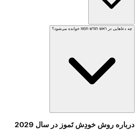
چه دعاهایی در ראש חודש תמוז خوانده می‌شود؟
תמוז ماهی است که با عزاداری مرتبط است. هفدهم תמוז روز
روزه‌ای است که به یاد شکسته شدن دیوارهای ירושלים برگزار
می‌شود و آغاز سه هفته عزاداری منتهی به תשעה באב را نشان
می‌دهد. طبق سنت، گناه گوساله طلایی و شکستن لوحه‌های اول
توسط موسی رَبِنو در این ماه رخ داد.
دعاهای استاندارد ראש חודש خوانده می‌شود: نیم הלל، יעלה
درباره روش خودِش تَموز در سال 2029
ויבוא، قرائت تورات و موساف. اگرچه خود ראש חודש روز
شادی‌آوری است، جامعه آگاه است که دوره سه هفته عزاداری در