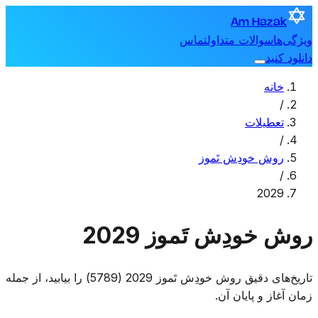
Am Hazak
ویژگی‌ها
سوالات متداول
تماس
دانلود کنید
خانه
/
تعطیلات
/
روش خودِش تَموز
/
2029
روش خودِش تَموز 2029
تاریخ‌های دقیق روش خودِش تَموز 2029 (5789) را بیابید، از جمله
زمان آغاز و پایان آن.