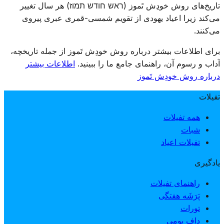
تاریخ‌های روش خودِش تَموز (ראש חודש תמוז) هر سال تغییر
ادامه ماه از هفدهم תמוز آغاز می‌شود.
می‌کند زیرا اعیاد یهودی از تقویم شمسی-قمری عبری پیروی
می‌کنند.
برای اطلاعات بیشتر درباره روش خودِش تَموز از جمله تاریخچه،
آداب و رسوم آن، راهنمای جامع ما را ببینید.
اطلاعات بیشتر
درباره روش خودِش تَموز
تفیلات
همه تفیلات
شبات
تفیلات اعیاد
یادگیری
راهنمای تفیلات
پَرَشَه هفتگی
تورات
داف یومی