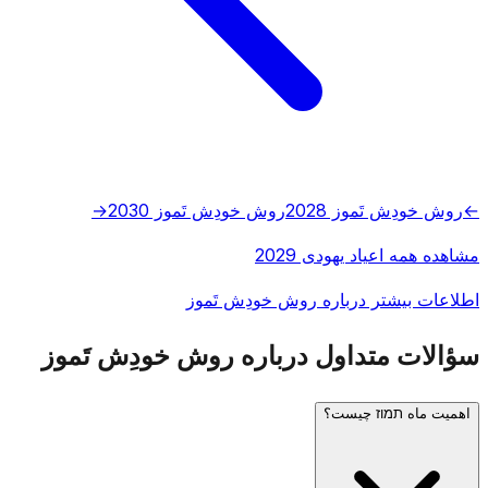
←
روش خودِش تَموز 2028
روش خودِش تَموز 2030
→
مشاهده همه اعیاد یهودی 2029
اطلاعات بیشتر درباره روش خودِش تَموز
سؤالات متداول درباره روش خودِش تَموز
اهمیت ماه תמוז چیست؟