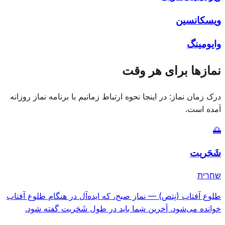
ویسکانسین
وایومینگ
نمازها برای هر وقت
درک زمان نماز: در اینجا نحوه ارتباط زمانیم با برنامه نماز روزانه
آمده است.
🌅
شَحَریت
שחרית
طلوع آفتاب (نِتص)
—
نماز صبح، که ایده‌آل در هنگام طلوع آفتاب
خوانده می‌شود. آخرین شِما باید در طول شَحَریت گفته شود.