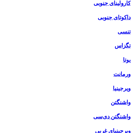
کارولینای جنوبی
داکوتای جنوبی
تنسی
تگزاس
یوتا
ورمانت
ویرجینیا
واشنگتن
واشنگتن دی‌سی
ویرجینیای غربی