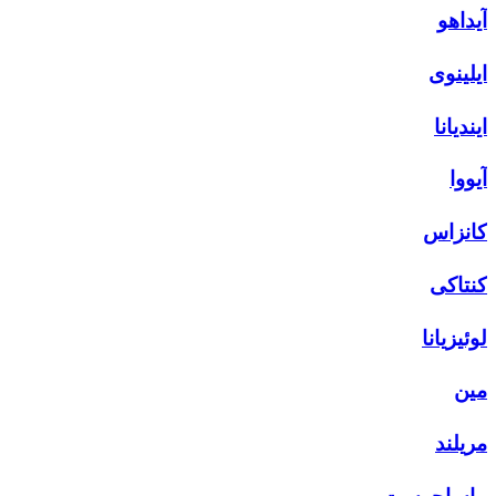
آیداهو
ایلینوی
ایندیانا
آیووا
کانزاس
کنتاکی
لوئیزیانا
مین
مریلند