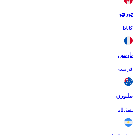
تورنتو
کانادا
پاریس
فرانسه
ملبورن
استرالیا