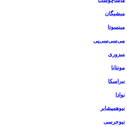
ماساچوست
میشیگان
مینسوتا
می‌سی‌سی‌پی
میزوری
مونتانا
نبراسکا
نوادا
نیوهمپشایر
نیوجرسی