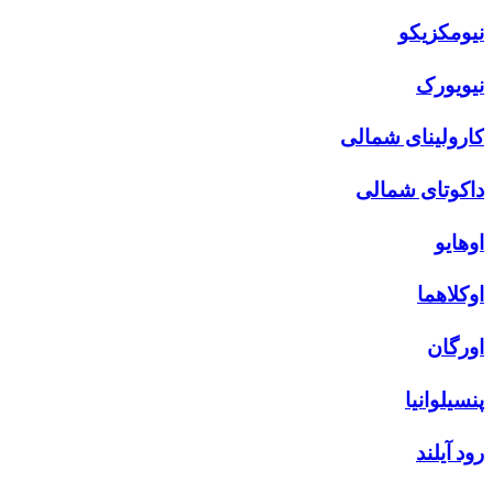
نیومکزیکو
نیویورک
کارولینای شمالی
داکوتای شمالی
اوهایو
اوکلاهما
اورگان
پنسیلوانیا
رود آیلند