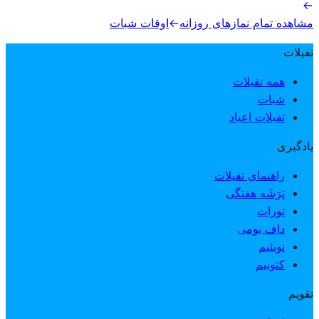
→
مشاهده تمام نمازهای روزانه
→
اوقات شبات
تفیلات
همه تفیلات
شبات
تفیلات اعیاد
یادگیری
راهنمای تفیلات
پَرَشَه هفتگی
تورات
داف یومی
نویئیم
کتوبیم
تقویم