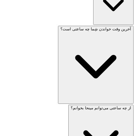
اساس موقعیت خورشید محاسبه می‌شوند و بسته به موقعیت و
فصل سال متفاوت هستند.
آخرین وقت خواندن شِما چه ساعتی است؟
عَلوت هَشَحَر (سپیده‌دم) اولین وقتی است که می‌توان برخی
میتصووت را انجام داد. زمانی رخ می‌دهد که اولین نور در افق
شرقی ظاهر می‌شود، معمولاً حدود ۷۲ دقیقه قبل از طلوع آفتاب.
برخی نمازها و برکت‌های صبح‌گاهی را می‌توان از این زمان خواند.
از چه ساعتی می‌توانم مینحا بخوانم؟
شِما باید قبل از «سوف زمان شِما» (סוף זמן שמע) خوانده شود،
که به عنوان پایان یک‌سوم اول روز محاسبه می‌شود. طبق نظر
ویلنا گائون (GRA)، این از طلوع آفتاب تا غروب آفتاب محاسبه
می‌شود.