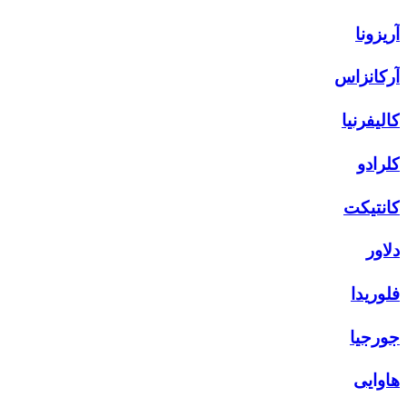
آریزونا
آرکانزاس
کالیفرنیا
کلرادو
کانتیکت
دلاور
فلوریدا
جورجیا
هاوایی