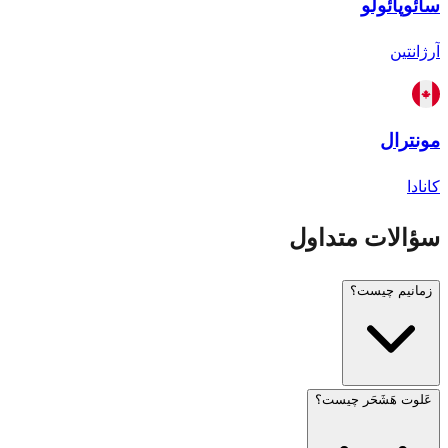
سائوپائولو
آرژانتین
مونترال
کانادا
سؤالات متداول
زمانیم چیست؟
عَلوت هَشَحَر چیست؟
زمانیم (זמנים) به معنای «اوقات» در عبری است و به اوقات
شرعی نمازها و مناسک مذهبی یهودی اشاره دارد. این اوقات بر