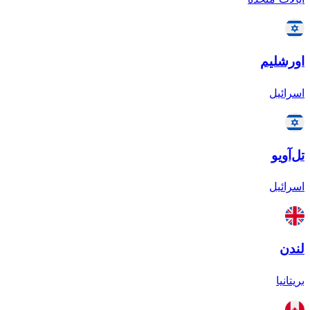
اورشلیم
اسرائیل
تل‌آویو
اسرائیل
لندن
بریتانیا