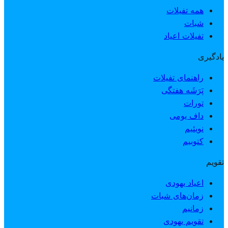
همه تفیلات
شبات
تفیلات اعیاد
یادگیری
راهنمای تفیلات
پَرَشَه هفتگی
تورات
داف یومی
نویئیم
کتوبیم
تقویم
اعیاد یهودی
زمان‌های شبات
زمانیم
تقویم یهودی