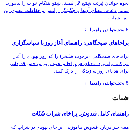
نحوه خواندن قِریَت شِمَع عَل هَمیتا، شِمَع هنگام خواب را بیاموزید.
شامل دعاها، معنای آن‌ها و چگونگی آرامش و حفاظت معنوی این
آیین شبانه.
6 بخش
خواندن راهنما ←
بِراخاهای صبحگاهی: راهنمای آغاز روز با سپاسگزاری
بِراخاهای صبحگاهی (بِرخوت هَشَخَر) را که روز یهودی را آغاز
می‌کنند بیاموزید. معنای هر بِراخا و نحوه پرورش حس قدردانی
برای هدایای روزانه زندگی را درک کنید.
6 بخش
خواندن راهنما ←
شبات
راهنمای کامل قیدوش: بِراخای شراب شَبّات
همه چیز درباره قیدوش بیاموزید - بِراخای یهودی بر شراب که