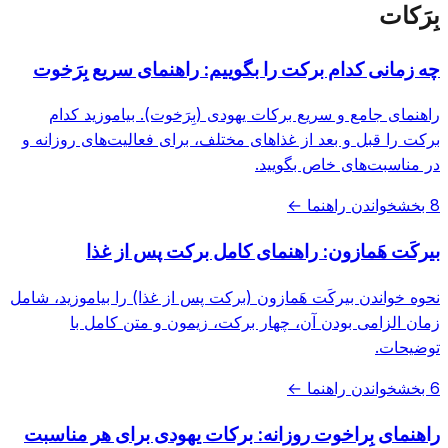
بِرَکات
چه زمانی کدام برکت را بگوییم: راهنمای سریع بِرَخوت
راهنمای جامع و سریع برکات یهودی (بِرَخوت). بیاموزید کدام
برکت را قبل و بعد از غذاهای مختلف، برای فعالیت‌های روزانه و
در مناسبت‌های خاص بگویید.
8 بخش
خواندن راهنما ←
بیرکَت هَمازون: راهنمای کامل برکت پس از غذا
نحوه خواندن بیرکَت هَمازون (برکت پس از غذا) را بیاموزید، شامل
زمان الزامی بودن آن، چهار برکت، زیمون و متن کامل با
توضیحات.
6 بخش
خواندن راهنما ←
راهنمای بِراخوت روزانه: برکات یهودی برای هر مناسبت