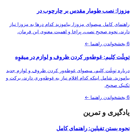
مِزوزا: نصب طومار مقدس بر چارچوب در
راهنمای کامل میصوای مِزوزا. بیاموزید کدام درها به مِزوزا نیاز
دارند، نحوه صحیح نصب، بِراخا و اهمیت معنوی این فرمان.
6 بخش
خواندن راهنما ←
تِویلَت کِلیم: غوطه‌ور کردن ظروف و لوازم در میقوِه
درباره تِویلَت کِلیم، میصوای غوطه‌ور کردن ظروف و لوازم جدید
بیاموزید. شامل اینکه کدام اقلام نیاز به غوطه‌وری دارند، برکت و
تکنیک صحیح.
6 بخش
خواندن راهنما ←
یادگیری و تمرین
نحوه بستن تفیلین: راهنمای کامل