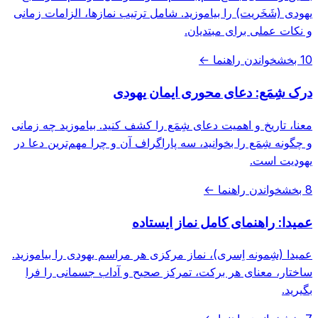
یهودی (شَخَریت) را بیاموزید. شامل ترتیب نمازها، الزامات زمانی
و نکات عملی برای مبتدیان.
10 بخش
خواندن راهنما ←
درک شِمَع: دعای محوری ایمان یهودی
معنا، تاریخ و اهمیت دعای شِمَع را کشف کنید. بیاموزید چه زمانی
و چگونه شِمَع را بخوانید، سه پاراگراف آن و چرا مهم‌ترین دعا در
یهودیت است.
8 بخش
خواندن راهنما ←
عمیدا: راهنمای کامل نماز ایستاده
عمیدا (شِمونه اِسری)، نماز مرکزی هر مراسم یهودی را بیاموزید.
ساختار، معنای هر برکت، تمرکز صحیح و آداب جسمانی را فرا
بگیرید.