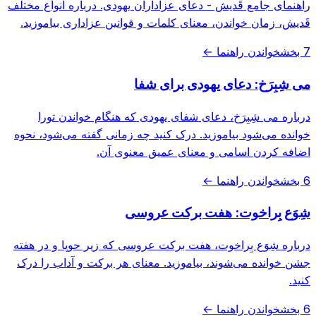
راهنمای جامع قَدیش - دعای عزاداران یهودی. درباره انواع مختلف
قَدیش، زمان خواندن، معنای کلمات و قوانین عزاداری بیاموزید.
7 بخش
خواندن راهنما ←
می شِبِرَخ: دعای یهودی برای شفا
درباره می شِبِرَخ، دعای شفای یهودی که هنگام خواندن تورا
خوانده می‌شود بیاموزید. درک کنید چه زمانی گفته می‌شود، نحوه
اضافه کردن اسامی و معنای عمیق معنوی آن.
6 بخش
خواندن راهنما ←
شِوَع بِراخوت: هفت برکت عروسی
درباره شِوَع بِراخوت، هفت برکت عروسی که زیر حوپا و در هفته
جشن خوانده می‌شوند، بیاموزید. معنای هر برکت و آداب را درک
کنید.
6 بخش
خواندن راهنما ←