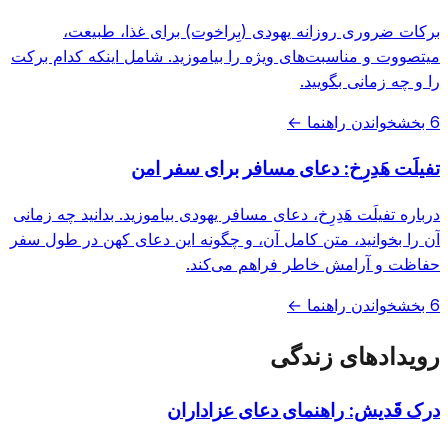
برکات ضروری روزانه یهودی (بِراخوت) برای غذا، طبیعت،
میتصووت و مناسبت‌های ویژه را بیاموزید. شامل اینکه کدام برکت
را و چه زمانی بگویید.
6 بخش
خواندن راهنما ←
تفیلَت هَدِرِخ: دعای مسافر برای سفر امن
درباره تفیلَت هَدِرِخ، دعای مسافر یهودی بیاموزید. بدانید چه زمانی
آن را بخوانید، متن کامل آن، و چگونه این دعای کهن در طول سفر
حفاظت و آرامش خاطر فراهم می‌کند.
6 بخش
خواندن راهنما ←
رویدادهای زندگی
درک قَدیش: راهنمای دعای عزاداران