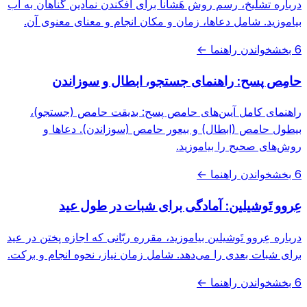
درباره تشلیخ، رسم روش هَشانا برای افکندن نمادین گناهان به آب
بیاموزید. شامل دعاها، زمان و مکان انجام و معنای معنوی آن.
6 بخش
خواندن راهنما ←
حامِص پسح: راهنمای جستجو، ابطال و سوزاندن
راهنمای کامل آیین‌های حامص پسح: بدیقت حامص (جستجو)،
بیطول حامص (ابطال) و بیعور حامص (سوزاندن). دعاها و
روش‌های صحیح را بیاموزید.
6 بخش
خواندن راهنما ←
عِروو تَوشیلین: آمادگی برای شبات در طول عید
درباره عِروو تَوشیلین بیاموزید، مقرره ربّانی که اجازه پختن در عید
برای شبات بعدی را می‌دهد. شامل زمان نیاز، نحوه انجام و برکت.
6 بخش
خواندن راهنما ←