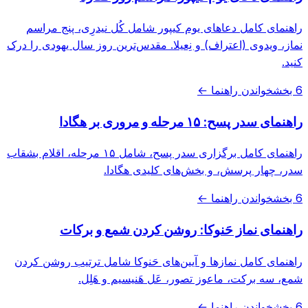
راهنمای کامل دعاهای یوم کیپور شامل کُل نیدرِی، پنج مراسم
نماز، ویدوی (اعتراف) و نِعیلا. مقدس‌ترین روز سال یهودی را درک
کنید.
6 بخش
خواندن راهنما ←
راهنمای سدر پسح: ۱۵ مرحله و مروری بر هگادا
راهنمای کامل برگزاری سدر پسح، شامل ۱۵ مرحله، اقلام بشقاب
سدر، چهار پرسش، و بخش‌های کلیدی هگادا.
6 بخش
خواندن راهنما ←
راهنمای نماز حَنوکا: روشن کردن شمع و برکات
راهنمای کامل نمازها و آیین‌های حَنوکا شامل ترتیب روشن کردن
شمع، سه برکت، ماعوز تصور، عَل هَنیسیم و هَلِل.
6 بخش
خواندن راهنما ←