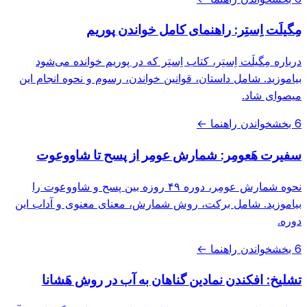
مِگیلَت اِستِر: راهنمای کامل خواندن پوریم
درباره مِگیلَت اِستِر، کتاب اِستِر که در پوریم خوانده می‌شود
بیاموزید. شامل داستان، قوانین خواندن، رسوم و نحوه انجام این
میصوای شاد.
6 بخش
خواندن راهنما ←
سفیرت هَعومِر: شمارش عومِر از پسح تا شاووعوت
نحوه شمارش عومِر، دوره ۴۹ روزه بین پسح و شاووعوت را
بیاموزید. شامل برکت، روش شمارش، معنای معنوی و آداب این
دوره.
6 بخش
خواندن راهنما ←
تشلیخ: افکندن نمادین گناهان به آب در روش هَشانا