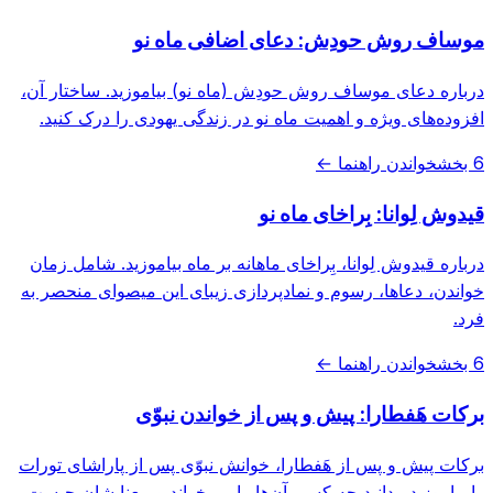
موساف روش حودِش: دعای اضافی ماه نو
درباره دعای موساف روش حودِش (ماه نو) بیاموزید. ساختار آن،
افزوده‌های ویژه و اهمیت ماه نو در زندگی یهودی را درک کنید.
6 بخش
خواندن راهنما ←
قیدوش لِوانا: بِراخای ماه نو
درباره قیدوش لِوانا، بِراخای ماهانه بر ماه بیاموزید. شامل زمان
خواندن، دعاها، رسوم و نمادپردازی زیبای این میصوای منحصر به
فرد.
6 بخش
خواندن راهنما ←
برکات هَفطارا: پیش و پس از خواندن نبوّی
برکات پیش و پس از هَفطارا، خوانش نبوّی پس از پاراشای تورات
را بیاموزید. بدانید چه کسی آن‌ها را می‌خواند و معنایشان چیست.