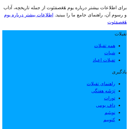
برای اطلاعات بیشتر درباره یوم هَعَصمَئوت از جمله تاریخچه، آداب
و رسوم آن، راهنمای جامع ما را ببینید.
اطلاعات بیشتر درباره یوم
هَعَصمَئوت
تفیلات
همه تفیلات
شبات
تفیلات اعیاد
یادگیری
راهنمای تفیلات
پَرَشَه هفتگی
تورات
داف یومی
نویئیم
کتوبیم