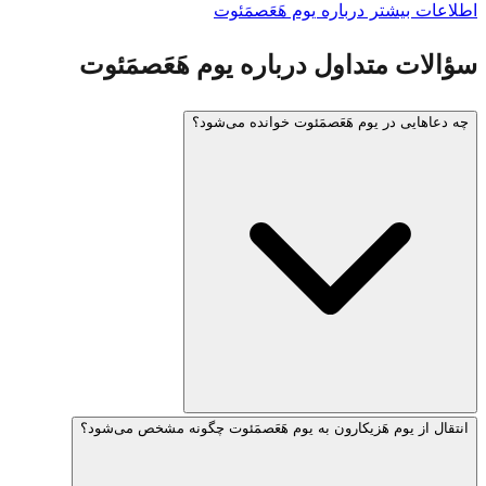
اطلاعات بیشتر درباره یوم هَعَصمَئوت
سؤالات متداول درباره یوم هَعَصمَئوت
چه دعاهایی در یوم هَعَصمَئوت خوانده می‌شود؟
انتقال از یوم هَزیکارون به یوم هَعَصمَئوت چگونه مشخص می‌شود؟
بسیاری از جوامع هلل (با یا بدون برکت)، دعا برای دولت اسرائیل
و مزامیر ویژه می‌خوانند. برخی دعای عَل هَنیسیم ویژه یوم