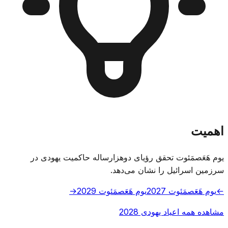
اهمیت
یوم هَعَصمَئوت تحقق رؤیای دوهزارساله حاکمیت یهودی در
سرزمین اسرائیل را نشان می‌دهد.
←
یوم هَعَصمَئوت 2027
یوم هَعَصمَئوت 2029
→
مشاهده همه اعیاد یهودی 2028