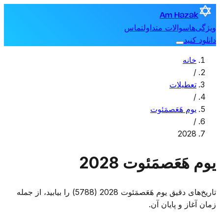
Am Hazak
ویژگی‌ها
سوالات متداول
تماس
دانلود کنید
خانه
/
تعطیلات
/
یوم هَعَصمَئوت
/
2028
یوم هَعَصمَئوت 2028
تاریخ‌های دقیق یوم هَعَصمَئوت 2028 (5788) را بیابید، از جمله
زمان آغاز و پایان آن.