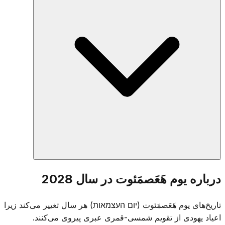
هَعَصمَئوت را می‌خوانند و خداوند را برای معجزه تأسیس اسرائیل
سپاس می‌گویند.
در غروب یوم هَزیکارون، مراسمی در کوه هرتصل گذار را نشان
درباره یوم هَعَصمَئوت در سال 2028
می‌دهد. مشعل‌های یادبود خاموش شده و جشن آغاز می‌شود — از
سوگواری به شادی در یک شب، با تأکید بر بهایی که برای استقلال
تاریخ‌های یوم هَعَصمَئوت (יום העצמאות) هر سال تغییر می‌کند زیرا
پرداخته شده است.
اعیاد یهودی از تقویم شمسی-قمری عبری پیروی می‌کنند.