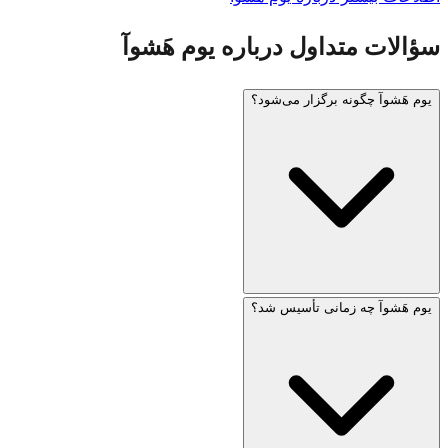
سؤالات متداول درباره یوم هَشوآ
یوم هَشوآ چگونه برگزار می‌شود؟
یوم هَشوآ چه زمانی تأسیس شد؟
در اسرائیل، آژیر دو دقیقه‌ای در ساعت ۱۰ صبح به صدا درمی‌آید و
کل کشور در سکوت می‌ایستد. مراسم شامل شهادت بازماندگان،
روشن کردن شش شمع یادبود (نماد شش میلیون نفر) و خواندن
نام قربانیان است. پرچم‌ها نیمه‌افراشته می‌شوند.