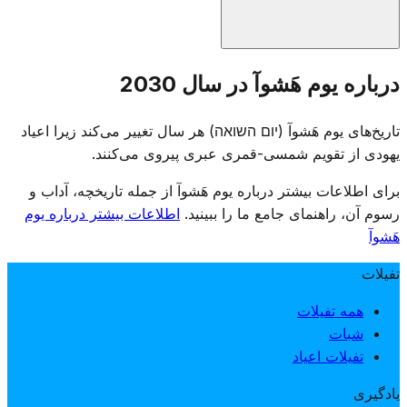
یوم هَشوآ در سال ۱۹۵۳ توسط کنست اسرائیل تأسیس شد. تاریخ
درباره یوم هَشوآ در سال 2030
۲۷ نیسان به دلیل نزدیکی به سالگرد قیام گتوی ورشو (۱۵ نیسان
۱۹۴۳) انتخاب شد، در حالی که تعارض با پسح اجتناب شده است.
تاریخ‌های یوم هَشوآ (יום השואה) هر سال تغییر می‌کند زیرا اعیاد
یهودی از تقویم شمسی-قمری عبری پیروی می‌کنند.
برای اطلاعات بیشتر درباره یوم هَشوآ از جمله تاریخچه، آداب و
رسوم آن، راهنمای جامع ما را ببینید.
اطلاعات بیشتر درباره یوم
هَشوآ
تفیلات
همه تفیلات
شبات
تفیلات اعیاد
یادگیری