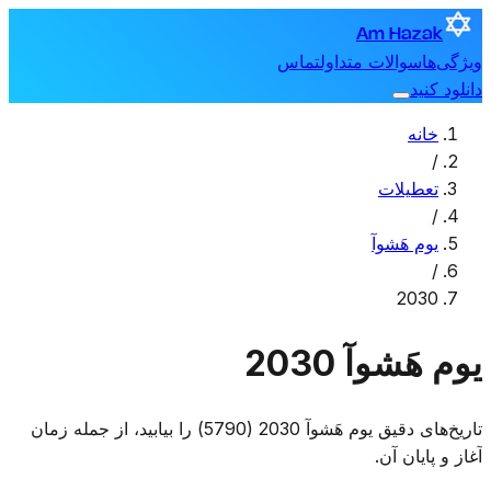
Am Hazak
ویژگی‌ها
سوالات متداول
تماس
دانلود کنید
خانه
/
تعطیلات
/
یوم هَشوآ
/
2030
یوم هَشوآ 2030
تاریخ‌های دقیق یوم هَشوآ 2030 (5790) را بیابید، از جمله زمان
آغاز و پایان آن.