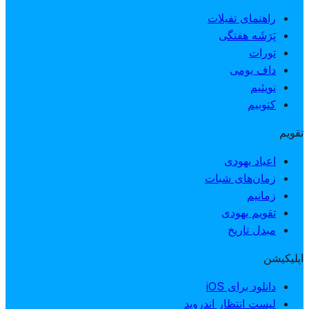
راهنمای تفیلات
پَرَشَه هفتگی
تورات
داف یومی
نویئیم
کتوبیم
تقویم
اعیاد یهودی
زمان‌های شبات
زمانیم
تقویم یهودی
مبدل تاریخ
اپلیکیشن
دانلود برای iOS
لیست انتظار اندروید