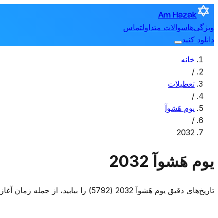
Am Hazak
ویژگی‌ها
سوالات متداول
تماس
دانلود کنید
خانه
/
تعطیلات
/
یوم هَشوآ
/
2032
یوم هَشوآ 2032
تاریخ‌های دقیق یوم هَشوآ 2032 (5792) را بیابید، از جمله زمان آغاز و پایان آن.