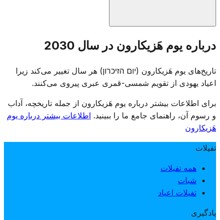
مراسم یادبود در گورستان‌های نظامی سراسر اسرائیل برگزار
درباره یوم هَزیکارون در سال 2030
شده و خانواده‌ها از مزار سربازان جانباخته بازدید می‌کنند. مراکز
تفریحی طبق قانون تعطیل هستند و تلویزیون و رادیو برنامه‌های
تاریخ‌های یوم هَزیکارون (יום הזיכרון) هر سال تغییر می‌کند زیرا
یادبود پخش می‌کنند. این روز با گردهمایی‌های رسمی، خواندن نام
اعیاد یهودی از تقویم شمسی-قمری عبری پیروی می‌کنند.
جانباختگان و روشن کردن شمع‌های یادبود برگزار می‌شود.
برای اطلاعات بیشتر درباره یوم هَزیکارون از جمله تاریخچه، آداب
و رسوم آن، راهنمای جامع ما را ببینید.
اطلاعات بیشتر درباره یوم
هَزیکارون
تفیلات
همه تفیلات
شبات
تفیلات اعیاد
یادگیری