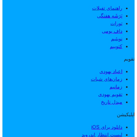
راهنمای تفیلات
پَرَشَه هفتگی
تورات
داف یومی
نویئیم
کتوبیم
تقویم
اعیاد یهودی
زمان‌های شبات
زمانیم
تقویم یهودی
مبدل تاریخ
اپلیکیشن
دانلود برای iOS
لیست انتظار اندروید