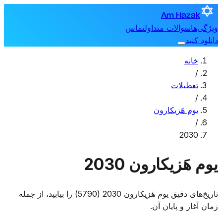
Am Hazak
ویژگی‌ها
سوالات متداول
تماس
دانلود کنید
خانه
/
تعطیلات
/
یوم هَزیکارون
/
2030
یوم هَزیکارون 2030
تاریخ‌های دقیق یوم هَزیکارون 2030 (5790) را بیابید، از جمله
زمان آغاز و پایان آن.