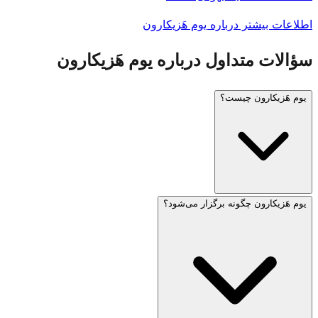
اطلاعات بیشتر درباره یوم هَزیکارون
سؤالات متداول درباره یوم هَزیکارون
یوم هَزیکارون چیست؟
یوم هَزیکارون چگونه برگزار می‌شود؟
یوم هَزیکارون (روز یادبود اسرائیل) در چهارم ایار، یک روز قبل از
یوم هَعَصمَئوت، برگزار می‌شود. این روز یادآور سربازان جانباخته
اسرائیلی و قربانیان تروریسم است. آژیر یک دقیقه‌ای در ساعت ۸
شب عصر قبل و آژیر دو دقیقه‌ای در ساعت ۱۱ صبح روز بعد به
صدا درمی‌آید که طی آن کل کشور در سکوت می‌ایستد.