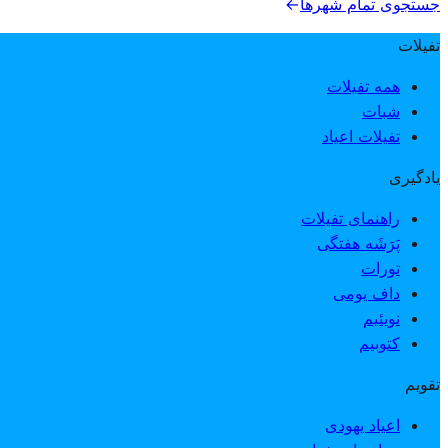
جستجوی تمام شهرها
→
تفیلات
همه تفیلات
شبات
تفیلات اعیاد
یادگیری
راهنمای تفیلات
پَرَشَه هفتگی
تورات
داف یومی
نویئیم
کتوبیم
تقویم
اعیاد یهودی