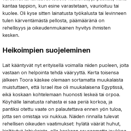
kantaa tappion, kun esine varastetaan, vaurioituu tai
kuolee. Oli kyse sitten lainatusta työkalusta tai levinneen
tulen kärventämästä pellosta, päämääränä on
rehellisyys ja oikeudenmukainen hyvitys ihmisten
kesken.
Heikoimpien suojeleminen
Lait kääntyvät nyt erityisellä voimalla niiden puoleen, joita
vastaan on helpointa tehdä vääryyttä. Kerta toisensa
jälkeen Toora käskee olemaan sortamatta muukalaista
muistuttaen, että Israel itse oli muukalaisena Egyptissä,
eikä koskaan kohtelemaan huonosti leskeä tai orpoa.
Köyhälle lainatusta rahasta ei saa periä korkoa, ja
pantiksi otettu vaate on palautettava ennen yön tuloa,
jotta sen omistaja voi nukkua. Näiden rinnalla tulevat
rehellisen oikeuden vaatimukset: hylätä väärät huhut,
kieltäytyä lahjuksista, olla koskaan seuraamatta joukkoa