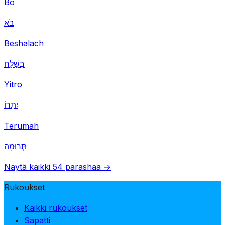
Bo
בֹּא
Beshalach
בְּשַׁלַּח
Yitro
יִתְרוֹ
Terumah
תְּרוּמָה
Näytä kaikki 54 parashaa →
Rukoukset
Kaikki rukoukset
Sapatti