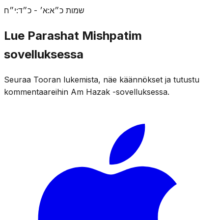
שמות כ״א:א׳ - כ״ד:י״ח
Lue Parashat Mishpatim
sovelluksessa
Seuraa Tooran lukemista, näe käännökset ja tutustu
kommentaareihin Am Hazak -sovelluksessa.