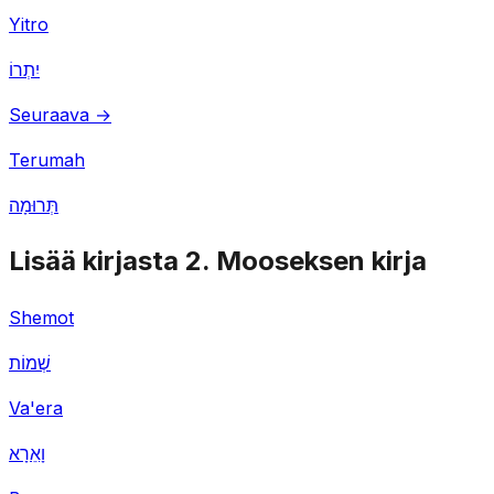
Yitro
יִתְרוֹ
Seuraava →
Terumah
תְּרוּמָה
Lisää kirjasta 2. Mooseksen kirja
Shemot
שְׁמוֹת
Va'era
וָאֵרָא