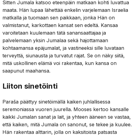
Sitten Jumala katsoo eteenpäin matkaan kohti luvattua
maata. Hän lupaa lähettää enkelin varjelemaan Israelia
matkalla ja tuomaan sen paikkaan, jonka Hän on
valmistanut, karkottaen kansat sen edeltä. Kansaa
varoitetaan kuulemaan tätä sanansaattajaa ja
palvelemaan yksin Jumalaa sekä hajottamaan
kohtaamansa epäjumalat, ja vastineeksi sille luvataan
terveyttä, siunausta ja turvatut rajat. Se on näky siitä,
mitä uskollinen elämä voi rakentaa, kun kansa on
saapunut maahansa.
Liiton sinetöinti
Paraša päättyy sinetöimällä kaiken juhlallisessa
seremoniassa vuoren juurella. Mooses kertoo kansalle
kaikki Jumalan sanat ja lait, ja yhteen ääneen se vastaa,
että kaiken, mitä Jumala on sanonut, se tekee ja kuulee.
Hän rakentaa alttarin, jolla on kaksitoista patsasta