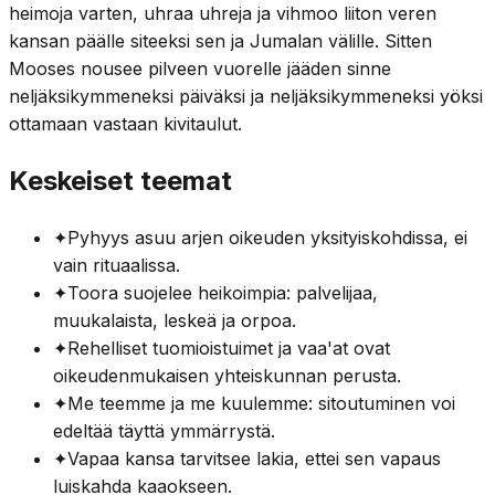
heimoja varten, uhraa uhreja ja vihmoo liiton veren
kansan päälle siteeksi sen ja Jumalan välille. Sitten
Mooses nousee pilveen vuorelle jääden sinne
neljäksikymmeneksi päiväksi ja neljäksikymmeneksi yöksi
ottamaan vastaan kivitaulut.
Keskeiset teemat
✦
Pyhyys asuu arjen oikeuden yksityiskohdissa, ei
vain rituaalissa.
✦
Toora suojelee heikoimpia: palvelijaa,
muukalaista, leskeä ja orpoa.
✦
Rehelliset tuomioistuimet ja vaa'at ovat
oikeudenmukaisen yhteiskunnan perusta.
✦
Me teemme ja me kuulemme: sitoutuminen voi
edeltää täyttä ymmärrystä.
✦
Vapaa kansa tarvitsee lakia, ettei sen vapaus
luiskahda kaaokseen.