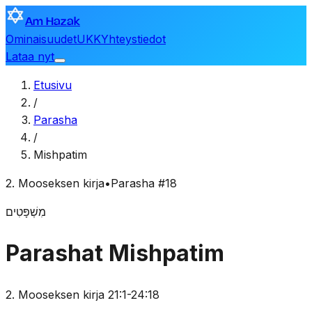
Am Hazak
Ominaisuudet
UKK
Yhteystiedot
Lataa nyt
Etusivu
/
Parasha
/
Mishpatim
2. Mooseksen kirja
•
Parasha #18
מִשְׁפָּטִים
Parashat Mishpatim
2. Mooseksen kirja 21:1-24:18