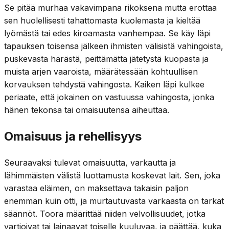
Se pitää murhaa vakavimpana rikoksena mutta erottaa
sen huolellisesti tahattomasta kuolemasta ja kieltää
lyömästä tai edes kiroamasta vanhempaa. Se käy läpi
tapauksen toisensa jälkeen ihmisten välisistä vahingoista,
puskevasta härästä, peittämättä jätetystä kuopasta ja
muista arjen vaaroista, määrätessään kohtuullisen
korvauksen tehdystä vahingosta. Kaiken läpi kulkee
periaate, että jokainen on vastuussa vahingosta, jonka
hänen tekonsa tai omaisuutensa aiheuttaa.
Omaisuus ja rehellisyys
Seuraavaksi tulevat omaisuutta, varkautta ja
lähimmäisten välistä luottamusta koskevat lait. Sen, joka
varastaa eläimen, on maksettava takaisin paljon
enemmän kuin otti, ja murtautuvasta varkaasta on tarkat
säännöt. Toora määrittää niiden velvollisuudet, jotka
vartioivat tai lainaavat toiselle kuuluvaa, ja päättää, kuka