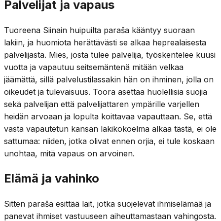
Palvelijat ja vapaus
Tuoreena Siinain huipuilta paraša kääntyy suoraan
lakiin, ja huomiota herättävästi se alkaa heprealaisesta
palvelijasta. Mies, josta tulee palvelija, työskentelee kuusi
vuotta ja vapautuu seitsemäntenä mitään velkaa
jäämättä, sillä palvelustilassakin hän on ihminen, jolla on
oikeudet ja tulevaisuus. Toora asettaa huolellisia suojia
sekä palvelijan että palvelijattaren ympärille varjellen
heidän arvoaan ja lopulta koittavaa vapauttaan. Se, että
vasta vapautetun kansan lakikokoelma alkaa tästä, ei ole
sattumaa: niiden, jotka olivat ennen orjia, ei tule koskaan
unohtaa, mitä vapaus on arvoinen.
Elämä ja vahinko
Sitten paraša esittää lait, jotka suojelevat ihmiselämää ja
panevat ihmiset vastuuseen aiheuttamastaan vahingosta.