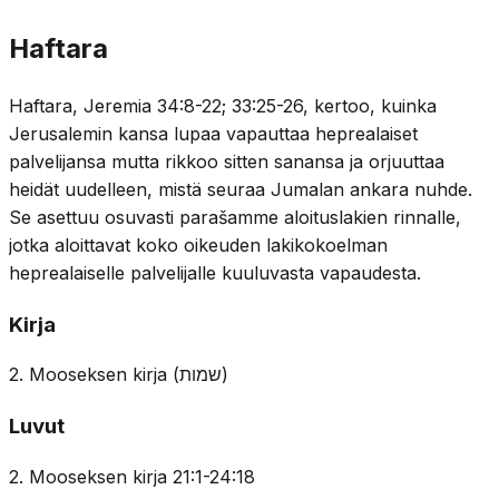
Haftara
Haftara, Jeremia 34:8-22; 33:25-26, kertoo, kuinka
Jerusalemin kansa lupaa vapauttaa heprealaiset
palvelijansa mutta rikkoo sitten sanansa ja orjuuttaa
heidät uudelleen, mistä seuraa Jumalan ankara nuhde.
Se asettuu osuvasti parašamme aloituslakien rinnalle,
jotka aloittavat koko oikeuden lakikokoelman
heprealaiselle palvelijalle kuuluvasta vapaudesta.
Kirja
2. Mooseksen kirja
(
שמות
)
Luvut
2. Mooseksen kirja 21:1-24:18