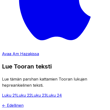
Avaa Am Hazakissa
Lue Tooran teksti
Lue tämän parshan kattamien Tooran lukujen
hepreankielinen teksti.
Luku 21
Luku 22
Luku 23
Luku 24
← Edellinen