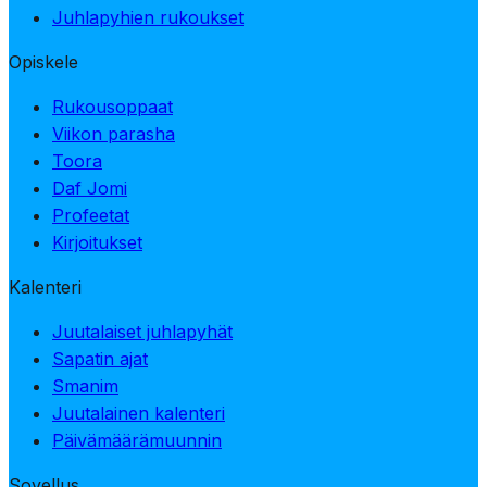
Juhlapyhien rukoukset
Opiskele
Rukousoppaat
Viikon parasha
Toora
Daf Jomi
Profeetat
Kirjoitukset
Kalenteri
Juutalaiset juhlapyhät
Sapatin ajat
Smanim
Juutalainen kalenteri
Päivämäärämuunnin
Sovellus