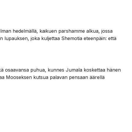
maailman hedelmällä, kaikuen parshamme alkua, jossa
 lupauksen, joka kuljettaa Shemotia eteenpäin: että
 eikä osaavansa puhua, kunnes Jumala koskettaa hänen
staa Mooseksen kutsua palavan pensaan äärellä