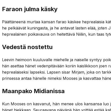
Faraon julma käsky
Päättäneenä murtaa kansan farao käskee heprealaisia kät
he pelkäävät kuningasta, ja he antavat lasten elää, joten
heprealainen poikavauva on heitettävä Niiliin, kun taas ty
Vedestä nostettu
Leevin heimoon kuuluvalle miehelle ja naiselle syntyy poik
hän asettaa hänet vedenpitävään koriin kaislikkoon joen ra
heprealaiseksi lapseksi. Lapsen sisar Mirjam, joka on tarkk
prinsessa antaa hänelle nimeksi Mooses ja kasvattaa häne
Maanpako Midianissa
Kun Mooses on kasvanut, hän menee ulos kansansa luo ja nä
hänet hiekkaan. Seuraavana päivänä hän yrittää estää kah