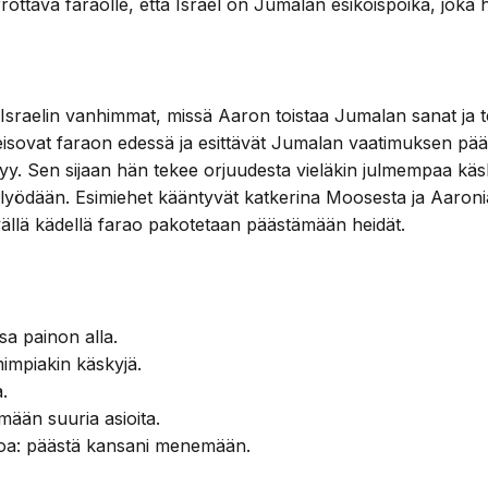
rrottava faraolle, että Israel on Jumalan esikoispoika, jok
raelin vanhimmat, missä Aaron toistaa Jumalan sanat ja te
eisovat faraon edessä ja esittävät Jumalan vaatimuksen pä
ytyy. Sen sijaan hän tekee orjuudesta vieläkin julmempaa käsk
ään lyödään. Esimiehet kääntyvät katkerina Moosesta ja Aar
vällä kädellä farao pakotetaan päästämään heidät.
a painon alla.
mimpiakin käskyjä.
.
mään suuria asioita.
noa: päästä kansani menemään.