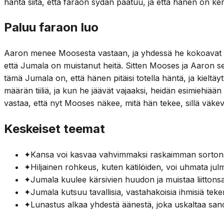
häntä siitä, että faraon sydän paatuu, ja että hänen on ke
Paluu faraon luo
Aaron menee Moosesta vastaan, ja yhdessä he kokoavat Is
että Jumala on muistanut heitä. Sitten Mooses ja Aaron s
tämä Jumala on, että hänen pitäisi totella häntä, ja kieltä
määrän tiiliä, ja kun he jäävät vajaaksi, heidän esimiehi
vastaa, että nyt Mooses näkee, mitä hän tekee, sillä väke
Keskeiset teemat
✦
Kansa voi kasvaa vahvimmaksi raskaimman sortons
✦
Hiljainen rohkeus, kuten kätilöiden, voi uhmata jul
✦
Jumala kuulee kärsivien huudon ja muistaa liittonsa
✦
Jumala kutsuu tavallisia, vastahakoisia ihmisiä teke
✦
Lunastus alkaa yhdestä äänestä, joka uskaltaa sa