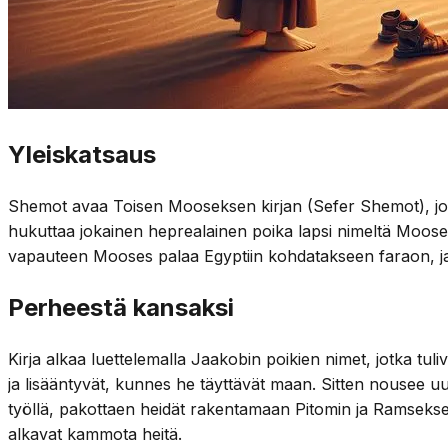
Yleiskatsaus
Shemot avaa Toisen Mooseksen kirjan (Sefer Shemot), joss
hukuttaa jokainen heprealainen poika lapsi nimeltä Moose
vapauteen Mooses palaa Egyptiin kohdatakseen faraon, ja
Perheestä kansaksi
Kirja alkaa luettelemalla Jaakobin poikien nimet, jotka tul
ja lisääntyvät, kunnes he täyttävät maan. Sitten nousee u
työllä, pakottaen heidät rakentamaan Pitomin ja Ramsekse
alkavat kammota heitä.