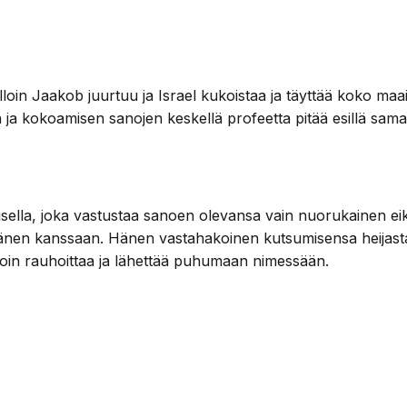
jolloin Jaakob juurtuu ja Israel kukoistaa ja täyttää koko 
a kokoamisen sanojen keskellä profeetta pitää esillä saman
misella, joka vastustaa sanoen olevansa vain nuorukainen
a hänen kanssaan. Hänen vastahakoinen kutsumisensa heija
in rauhoittaa ja lähettää puhumaan nimessään.