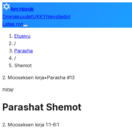
Am Hazak
Ominaisuudet
UKK
Yhteystiedot
Lataa nyt
Etusivu
/
Parasha
/
Shemot
2. Mooseksen kirja
•
Parasha #13
שְׁמוֹת
Parashat Shemot
2. Mooseksen kirja 1:1-6:1