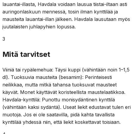
lauantai-illasta, Havdala voidaan lausua tiistai-iltaan asti
auringonlaskuun mennessä, tosin ilman kynttilää ja
mausteita lauantai-illan jälkeen. Havdala lausutaan myös
juutalaisten juhlapyhien lopussa.
3
Mitä tarvitset
Viiniä tai rypälemehua: Täysi kuppi (vähintään noin 1–1,5
dl). Tuoksuvia mausteita (besamim): Perinteisesti
neilikkaa, mutta mitkä tahansa tuoksuvat mausteet
käyvät. Monet käyttävät koristeellista maustelaatikkoa.
Havdala-kynttilä: Punottu monisydäntinen kynttilä
(vähintään kaksi sydäntä). Useat liekit edustavat tulen eri
muotoja. Jos ei ole saatavilla, pidä kahta tavallista
kynttilää yhdessä niin, että liekit koskettavat toisiaan.