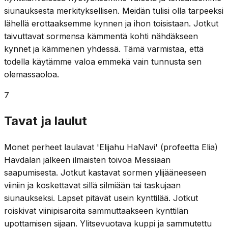
siunauksesta merkityksellisen. Meidän tulisi olla tarpeeksi
lähellä erottaaksemme kynnen ja ihon toisistaan. Jotkut
taivuttavat sormensa kämmentä kohti nähdäkseen
kynnet ja kämmenen yhdessä. Tämä varmistaa, että
todella käytämme valoa emmekä vain tunnusta sen
olemassaoloa.
7
Tavat ja laulut
Monet perheet laulavat 'Elijahu HaNavi' (profeetta Elia)
Havdalan jälkeen ilmaisten toivoa Messiaan
saapumisesta. Jotkut kastavat sormen ylijääneeseen
viiniin ja koskettavat sillä silmiään tai taskujaan
siunaukseksi. Lapset pitävät usein kynttilää. Jotkut
roiskivat viinipisaroita sammuttaakseen kynttilän
upottamisen sijaan. Ylitsevuotava kuppi ja sammutettu