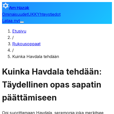
Am Hazak
Ominaisuudet
UKK
Yhteystiedot
Lataa nyt
Etusivu
/
Rukousoppaat
/
Kuinka Havdala tehdään
Kuinka Havdala tehdään:
Täydellinen opas sapatin
päättämiseen
Opi suorittamaan Havdala, seremonia joka merkitsee