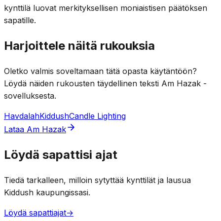
kynttilä luovat merkityksellisen moniaistisen päätöksen
sapatille.
Harjoittele näitä rukouksia
Oletko valmis soveltamaan tätä opasta käytäntöön?
Löydä näiden rukousten täydellinen teksti Am Hazak -
sovelluksesta.
Havdalah
Kiddush
Candle Lighting
Lataa Am Hazak
Löydä sapattisi ajat
Tiedä tarkalleen, milloin sytyttää kynttilät ja lausua
Kiddush kaupungissasi.
Löydä sapattiajat
→