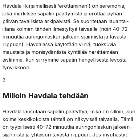
Havdala (kirjaimellisesti 'erottaminen') on seremonia,
joka merkitsee sapatin päättymistä ja erottaa pyhän
päivän tavallisista arkipäivistä. Se suoritetaan lauantai-
iltana kolmen tähden ilmestyttyä taivaalle (noin 40–72
minuuttia auringonlaskun jälkeen sijainnista ja tavasta
riippuen). Havdalassa käytetään viiniä, tuoksuvia
mausteita ja monisydäntistä kynttilää herättämään
aistimme, kun siirrymme sapatin hengellisestä levosta
työviikkoon.
2
Milloin Havdala tehdään
Havdala lausutaan sapatin päätyttyä, mikä on silloin, kun
kolme keskikokoista tähteä on näkyvissä taivaalla. Tämä
on tyypillisesti 40–72 minuuttia auringonlaskun jälkeen
sijainnista ja yhteisön tavasta riippuen. Jos myöhästyt