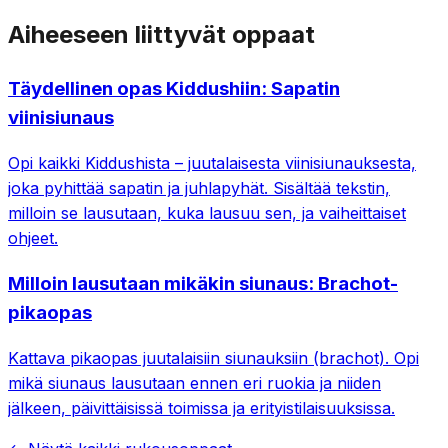
Aiheeseen liittyvät oppaat
Täydellinen opas Kiddushiin: Sapatin
viinisiunaus
Opi kaikki Kiddushista – juutalaisesta viinisiunauksesta,
joka pyhittää sapatin ja juhlapyhät. Sisältää tekstin,
milloin se lausutaan, kuka lausuu sen, ja vaiheittaiset
ohjeet.
Milloin lausutaan mikäkin siunaus: Brachot-
pikaopas
Kattava pikaopas juutalaisiin siunauksiin (brachot). Opi
mikä siunaus lausutaan ennen eri ruokia ja niiden
jälkeen, päivittäisissä toimissa ja erityistilaisuuksissa.