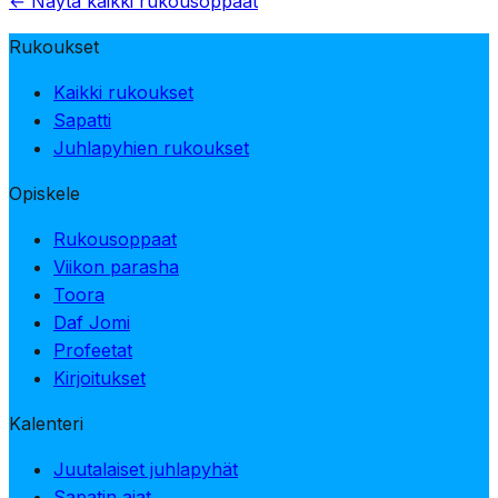
← Näytä kaikki rukousoppaat
Rukoukset
Kaikki rukoukset
Sapatti
Juhlapyhien rukoukset
Opiskele
Rukousoppaat
Viikon parasha
Toora
Daf Jomi
Profeetat
Kirjoitukset
Kalenteri
Juutalaiset juhlapyhät
Sapatin ajat