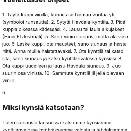
1. Täytä kuppi viinillä, kunnes se hieman vuotaa yli
(symboloi runsautta). 2. Sytytä Havdala-kynttilä. 3. Pidä
kuppia oikeassa kädessäsi. 4. Lausu tai laula alkujakeet
(Hinei El Jeshuati). 5. Sano viinin siunaus, mutta älä vielä
juo. 6. Laske kuppi, ota mausteet, sano siunaus ja haista
niitä. Anna muille haistettavaksi. 7. Ota kynttilä tai katso
sitä, sano siunaus ja katso kynttilänvalossa kynsiäsi. 8.
Ota kuppi uudelleen ja lausu Havdala-siunaus. 9. Juo
suurin osa viinistä. 10. Sammuta kynttilä jäljellä olevaan
viiniin.
6
Miksi kynsiä katsotaan?
Tulen siunausta lausuessa katsomme kynsiämme
kynttilänvalossa hyötyäksemme valosta ja tehdäksemme