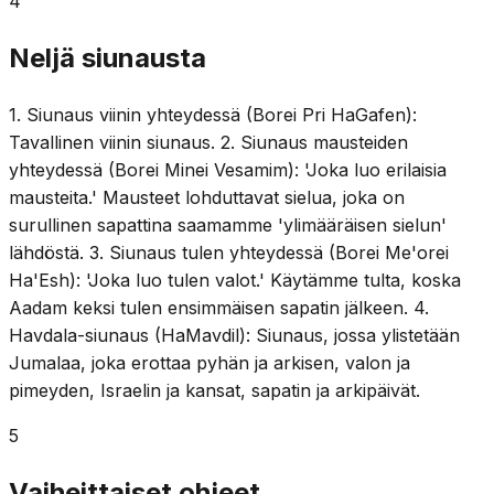
4
Neljä siunausta
1. Siunaus viinin yhteydessä (Borei Pri HaGafen):
Tavallinen viinin siunaus. 2. Siunaus mausteiden
yhteydessä (Borei Minei Vesamim): 'Joka luo erilaisia
mausteita.' Mausteet lohduttavat sielua, joka on
surullinen sapattina saamamme 'ylimääräisen sielun'
lähdöstä. 3. Siunaus tulen yhteydessä (Borei Me'orei
Ha'Esh): 'Joka luo tulen valot.' Käytämme tulta, koska
Aadam keksi tulen ensimmäisen sapatin jälkeen. 4.
Havdala-siunaus (HaMavdil): Siunaus, jossa ylistetään
Jumalaa, joka erottaa pyhän ja arkisen, valon ja
pimeyden, Israelin ja kansat, sapatin ja arkipäivät.
5
Vaiheittaiset ohjeet