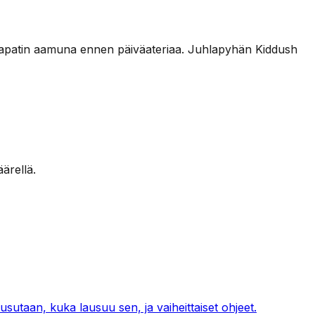
en sapatin aamuna ennen päiväateriaa. Juhlapyhän Kiddush
ärellä.
lausutaan, kuka lausuu sen, ja vaiheittaiset ohjeet.