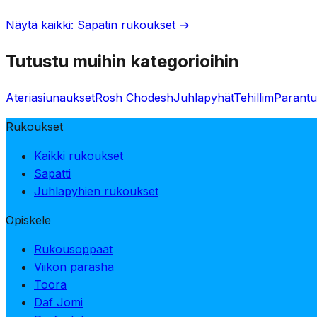
Näytä kaikki: Sapatin rukoukset →
Tutustu muihin kategorioihin
Ateriasiunaukset
Rosh Chodesh
Juhlapyhät
Tehillim
Parantu
Rukoukset
Kaikki rukoukset
Sapatti
Juhlapyhien rukoukset
Opiskele
Rukousoppaat
Viikon parasha
Toora
Daf Jomi