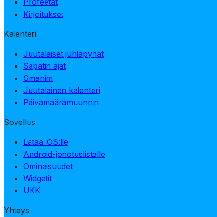
Profeetat
Kirjoitukset
Kalenteri
Juutalaiset juhlapyhät
Sapatin ajat
Smanim
Juutalainen kalenteri
Päivämäärämuunnin
Sovellus
Lataa iOS:lle
Android-jonotuslistalle
Ominaisuudet
Widgetit
UKK
Yhteys