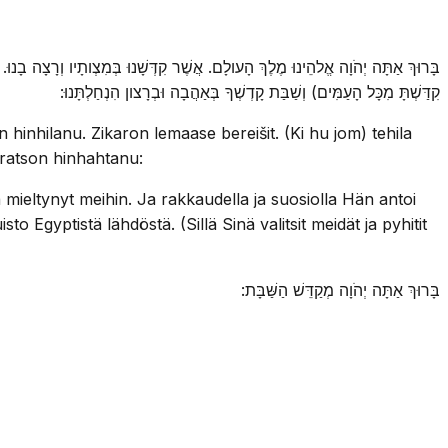
בָּרוּךְ אַתָּה יְהֹוָה אֱלהֵינוּ מֶלֶךְ הָעולָם. אֲשֶׁר קִדְּשָׁנוּ בְּמִצְותָיו וְרָצָה בָנוּ
קִדַּשְׁתָּ מִכָּל הָעַמִּים) וְשַׁבַּת קָדְשְׁךָ בְּאַהֲבָה וּבְרָצון הִנְחַלְתָּנוּ:
nhilanu. Zikaron lemaase bereišit. (Ki hu jom) tehila
eratson hinhahtanu:
mieltynyt meihin. Ja rakkaudella ja suosiolla Hän antoi
Egyptistä lähdöstä. (Sillä Sinä valitsit meidät ja pyhitit
בָּרוּךְ אַתָּה יְהֹוָה מְקַדֵּשׁ הַשַּׁבָּת: