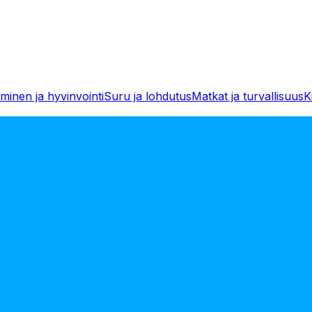
minen ja hyvinvointi
Suru ja lohdutus
Matkat ja turvallisuus
K