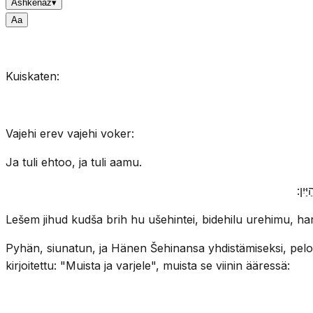
Ashkenaz
▾
A
a
Kuiskaten:
Vajehi erev vajehi voker:
Ja tuli ehtoo, ja tuli aamu.
ַּיִן
Lešem jihud kudša brih hu ušehintei, bidehilu urehimu, har
Pyhän, siunatun, ja Hänen Šehinansa yhdistämiseksi, peloll
kirjoitettu: "Muista ja varjele", muista se viinin ääressä: