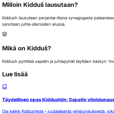
Milloin Kidduš lausutaan?
Kiddush lausutaan perjantai-iltana synagogasta palaamisen
sanotaan juhla-aterioiden alussa.
Mikä on Kidduš?
Kiddush pyhittää sapatin ja juhlapyhät täyttäen käskyn 'mui
Lue lisää
Täydellinen opas Kiddushiin: Sapatin viinisiunau
Opi kaikki Kiddushista – juutalaisesta viinisiunauksesta, jok