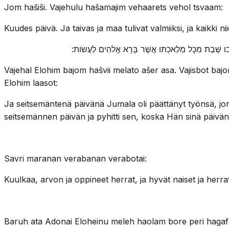
Jom hašiši. Vajehulu hašamajim vehaarets vehol tsvaam:
Kuudes päivä. Ja taivas ja maa tulivat valmiiksi, ja kaikki ni
 כִּי בו שָׁבַת מִכָּל מְלַאכְתּו אֲשֶׁר בָּרָא אֱלהִים לַעֲשׂות
Vajehal Elohim bajom hašvii melato ašer asa. Vajisbot bajo
Elohim laasot:
Ja seitsemäntenä päivänä Jumala oli päättänyt työnsä, jon
seitsemännen päivän ja pyhitti sen, koska Hän sinä päivänä
Savri maranan verabanan verabotai:
Kuulkaa, arvon ja oppineet herrat, ja hyvät naiset ja herrat
Baruh ata Adonai Eloheinu meleh haolam bore peri hagaf