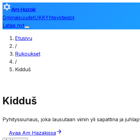
Am Hazak
Ominaisuudet
UKK
Yhteystiedot
Lataa nyt
Etusivu
/
Rukoukset
/
Kidduš
Kidduš
Pyhityssiunaus, joka lausutaan viinin yli sapattina ja juhlap
Avaa Am Hazakissa