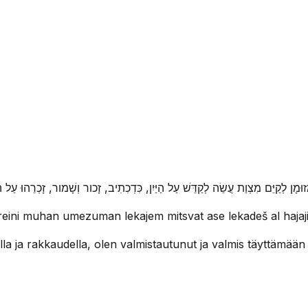
ְזוּמָן לְקַיֵּם מִצְוַת עֲשֵׂה לְקַדֵּשׁ עַל הַיַּיִן, כִּדְכִתִיב, זָכור וְשָׁמור, זָכְרֵהוּ עַל הַי
eini muhan umezuman lekajem mitsvat ase lekadeš al hajajin,
a ja rakkaudella, olen valmistautunut ja valmis täyttämään k