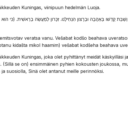
ikkeuden Kuningas, viinipuun hedelmän Luoja.
. וְשַׁבַּת קָדְשׁו בְּאַהֲבָה וּבְרָצון הִנְחִילָנוּ. זִכָּרון לְמַעֲשֵׂה בְרֵאשִׁית. (כִּי הוּא
itsvotav veratsa vanu. Vešabat kodšo beahava uveratson hi
 veotanu kidašta mikol haamim) vešabat kodšeha beahava uv
euden Kuningas, joka olet pyhittänyt meidät käskyilläsi ja 
(Sillä se on) ensimmäinen pyhien kokousten joukossa, muisto 
 ja suosiolla, Sinä olet antanut meille perinnöksi.