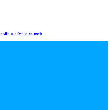
iitollisuus
Koti ja rituaalit