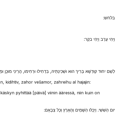
בלחש:
וַיְהִי עֶרֶב וַיְהִי בקֶר:
לְשֵׁם יִחוּד קוּדְשָׁא בְּרִיךְ הוּא וּשְׁכִינְתֵּיהּ, בִּדְחִילוּ וּרְחִימוּ, הֲרֵינִי מוּכָן וּמ:
 kidihtiv, zahor vešamor, zahreihu al hajajin:
äskyn pyhittää [päivä] viinin ääressä, niin kuin on
יום הַשִּׁשִּׁי. וַיְכֻלּוּ הַשָּׁמַיִם וְהָאָרֶץ וְכָל צְבָאָם: