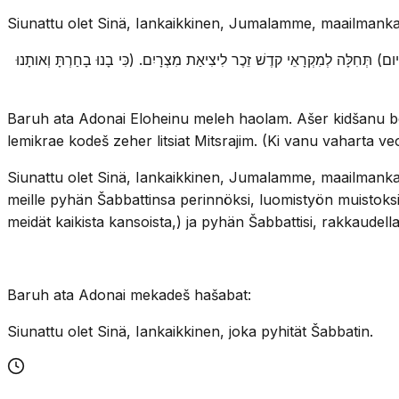
Siunattu olet Sinä, Iankaikkinen, Jumalamme, maailmanka
 יום) תְּחִלָּה לְמִקְרָאֵי קדֶשׁ זֵכֶר לִיצִיאַת מִצְרָיִם. (כִּי בָנוּ בָחַרְתָּ וְאותָנוּ
Baruh ata Adonai Eloheinu meleh haolam. Ašer kidšanu bem
lemikrae kodeš zeher litsiat Mitsrajim. (Ki vanu vaharta
Siunattu olet Sinä, Iankaikkinen, Jumalamme, maailmankaikk
meille pyhän Šabbattinsa perinnöksi, luomistyön muistoksi. 
meidät kaikista kansoista,) ja pyhän Šabbattisi, rakkaudella
Baruh ata Adonai mekadeš hašabat:
Siunattu olet Sinä, Iankaikkinen, joka pyhität Šabbatin.