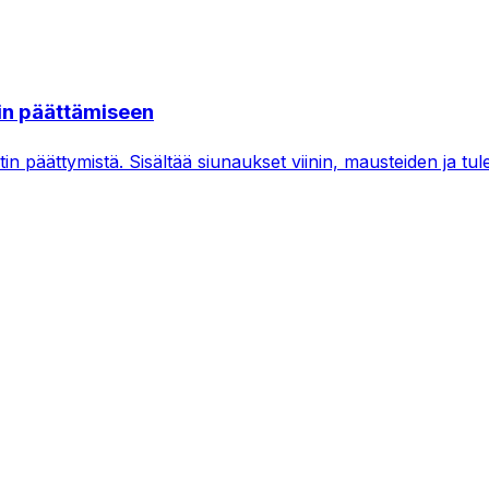
in päättämiseen
päättymistä. Sisältää siunaukset viinin, mausteiden ja tulen