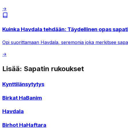
→
Kuinka Havdala tehdään: Täydellinen opas sapat
Opi suorittamaan Havdala, seremonia joka merkitsee sapatin 
→
Lisää: Sapatin rukoukset
Kynttilänsytytys
Birkat HaBanim
Havdala
Birhot HaHaftara