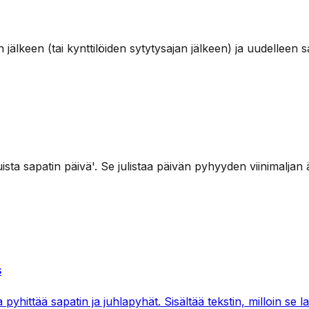
 jälkeen (tai kynttilöiden sytytysajan jälkeen) ja uudelle
sta sapatin päivä'. Se julistaa päivän pyhyyden viinimaljan ä
s
a pyhittää sapatin ja juhlapyhät. Sisältää tekstin, milloin se 