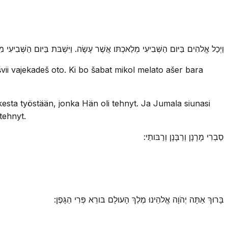
וַיְכַל אֱלהִים בַּיּום הַשְּׁבִיעִי מְלַאכְתּו אֲשֶׁר עָשָׂה. וַיִּשְׁבּת בַּיּום הַשְּׁבִ:
vii vajekadeš oto. Ki bo šabat mikol melato ašer bara
esta työstään, jonka Hän oli tehnyt. Ja Jumala siunasi
tehnyt.
סַבְרִי מָרָנָן וְרַבָּנָן וְרַבּותַי:
בָּרוּךְ אַתָּה יְהֹוָה אֱלהֵינוּ מֶלֶךְ הָעולָם בּורֵא פְּרִי הַגָּפֶן: