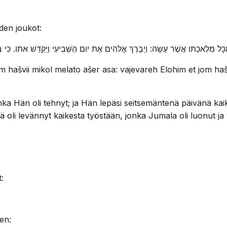
iden joukot:
יעִי מִכָּל מְלַאכְתּו אֲשֶׁר עָשָׂה: וַיְבָרֶךְ אֱלהִים אֶת יום הַשְּׁבִיעִי וַיְקַדֵּשׁ אתו.
m hašvii mikol melato ašer asa: vajevareh Elohim et jom haš
ka Hän oli tehnyt; ja Hän lepäsi seitsemäntenä päivänä kaik
 oli levännyt kaikesta työstään, jonka Jumala oli luonut ja 
:
en: