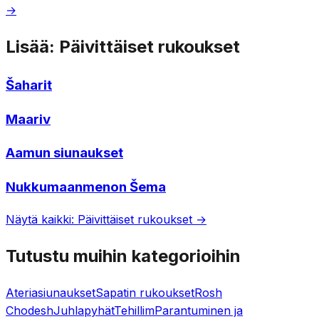
→
Lisää: Päivittäiset rukoukset
Šaharit
Maariv
Aamun siunaukset
Nukkumaanmenon Šema
Näytä kaikki: Päivittäiset rukoukset →
Tutustu muihin kategorioihin
Ateriasiunaukset
Sapatin rukoukset
Rosh
Chodesh
Juhlapyhät
Tehillim
Parantuminen ja