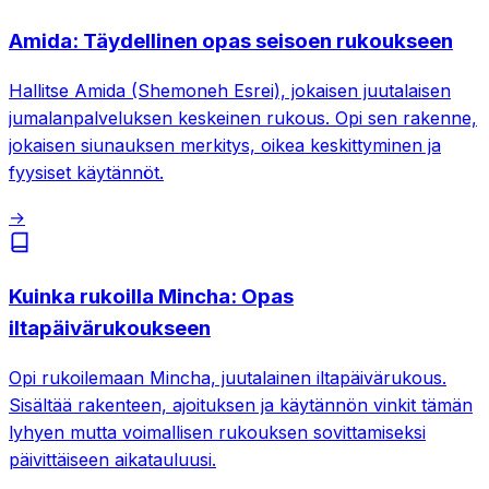
Amida: Täydellinen opas seisoen rukoukseen
Hallitse Amida (Shemoneh Esrei), jokaisen juutalaisen
jumalanpalveluksen keskeinen rukous. Opi sen rakenne,
jokaisen siunauksen merkitys, oikea keskittyminen ja
fyysiset käytännöt.
→
Kuinka rukoilla Mincha: Opas
iltapäivärukoukseen
Opi rukoilemaan Mincha, juutalainen iltapäivärukous.
Sisältää rakenteen, ajoituksen ja käytännön vinkit tämän
lyhyen mutta voimallisen rukouksen sovittamiseksi
päivittäiseen aikatauluusi.