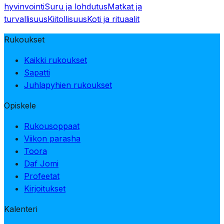
hyvinvointi
Suru ja lohdutus
Matkat ja
turvallisuus
Kiitollisuus
Koti ja rituaalit
Rukoukset
Kaikki rukoukset
Sapatti
Juhlapyhien rukoukset
Opiskele
Rukousoppaat
Viikon parasha
Toora
Daf Jomi
Profeetat
Kirjoitukset
Kalenteri