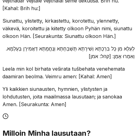
vejithadar vejitale vejithalal šeme dekudša. Brih hu.
[Kahal: Brih hu:]
Siunattu, ylistetty, kirkastettu, korotettu, ylennetty,
väkevä, koroitettu ja kiitetty olkoon Pyhän nimi, siunattu
olkoon Hän. [Seurakunta: Siunattu olkoon Hän.]
לְעֵלָּא מִן כָּל בִּרְכָתָא וְשִׁירָתָא תֻּשְׁבְּחָתָא וְנֶחֱמָתָא דַּאֲמִירָן בְּעָלְמָא.
וְאִמְרוּ אָמֵן: [קהל: אמן]
Leela min kol birhata veširata tušbehata venehemata
daamiran beolma. Veimru amen: [Kahal: Amen]
Yli kaikkien siunausten, hymnien, ylistysten ja
lohdutusten, joita maailmassa lausutaan; ja sanokaa
Amen. [Seurakunta: Amen]
Milloin Minha lausutaan?