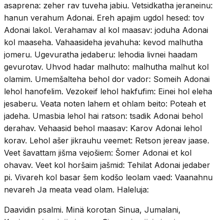
asaprena: zeher rav tuveha jabiu. Vetsidkatha jeraneinu:
hanun verahum Adonai. Ereh apajim ugdol hesed: tov
Adonai lakol. Verahamav al kol maasav: joduha Adonai
kol maaseha. Vahaasideha jevahuha: kevod malhutha
jomeru. Ugevuratha jedaberu: lehodia livnei haadam
gevurotav. Uhvod hadar malhuto: malhutha malhut kol
olamim. Umemšalteha behol dor vador: Someih Adonai
lehol hanofelim. Vezokeif lehol hakfufim: Einei hol eleha
jesaberu. Veata noten lahem et ohlam beito: Poteah et
jadeha. Umasbia lehol hai ratson: tsadik Adonai behol
derahav. Vehaasid behol maasav: Karov Adonai lehol
korav. Lehol ašer jikrauhu veemet: Retson jereav jaase.
Veet šavattam jišma vejošiem: Šomer Adonai et kol
ohavav. Veet kol horšaim jašmid: Tehilat Adonai jedaber
pi. Vivareh kol basar šem kodšo leolam vaed: Vaanahnu
nevareh Ja meata vead olam. Haleluja:
Daavidin psalmi. Minä korotan Sinua, Jumalani,