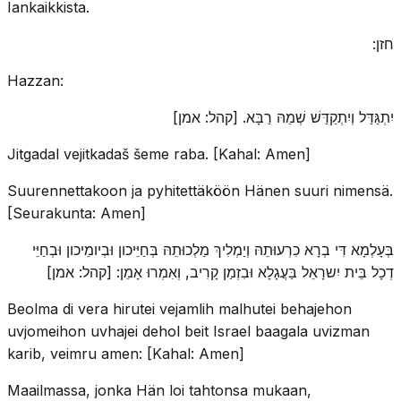
Iankaikkista.
חזן:
Hazzan:
יִתְגַּדַּל וְיִתְקַדַּשׁ שְׁמֵהּ רַבָּא. [קהל: אמן]
Jitgadal vejitkadaš šeme raba. [Kahal: Amen]
Suurennettakoon ja pyhitettäköön Hänen suuri nimensä.
[Seurakunta: Amen]
בְּעָלְמָא דִּי בְרָא כִרְעוּתֵהּ וְיַמְלִיךְ מַלְכוּתֵהּ בְּחַיֵּיכון וּבְיומֵיכון וּבְחַיֵּי
דְכָל בֵּית יִשרָאֵל בַּעֲגָלָא וּבִזְמַן קָרִיב, וְאִמְרוּ אָמֵן: [קהל: אמן]
Beolma di vera hirutei vejamlih malhutei behajehon
uvjomeihon uvhajei dehol beit Israel baagala uvizman
karib, veimru amen: [Kahal: Amen]
Maailmassa, jonka Hän loi tahtonsa mukaan,