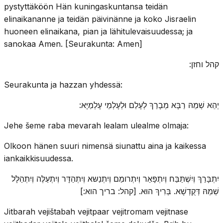
pystyttäköön Hän kuningaskuntansa teidän
elinaikananne ja teidän päivinänne ja koko Jisraelin
huoneen elinaikana, pian ja lähitulevaisuudessa; ja
sanokaa Amen. [Seurakunta: Amen]
קהל וחזן:
Seurakunta ja hazzan yhdessä:
יְהֵא שְׁמֵהּ רַבָּא מְבָרַךְ לְעָלַם וּלְעָלְמֵי עָלְמַיָּא:
Jehe šeme raba mevarah lealam ulealme olmaja:
Olkoon hänen suuri nimensä siunattu aina ja kaikessa
iankaikkisuudessa.
יִתְבָּרַךְ וְיִשְׁתַּבַּח וְיִתְפָּאַר וְיִתְרומַם וְיִתְנַשּא וְיִתְהַדָּר וְיִתְעַלֶּה וְיִתְהַלָּל
שְׁמֵהּ דְּקֻדְשָׁא. בְּרִיךְ הוּא. [קהל: בריך הוא:]
Jitbarah vejištabah vejitpaar vejitromam vejitnase