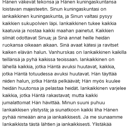
Hänen väkevät tekonsa ja Hänen kuningaskuntansa
loistavan majesteetin. Sinun kuningaskuntasi on
iankaikkinen kuningaskunta, ja Sinun valtasi pysyy
kaikkien sukupolvien läpi. Iankaikkinen tukee kaikkia
kaatuvia ja nostaa kaikki maahan painetut. Kaikkien
silmät odottavat Sinua; ja Sinä annat heille heidän
ruokansa oikeaan aikaan. Sinä avaat kätesi ja ravitset
kaiken elävän halun. Vanhurskas on Iankaikkinen kaikilla
teillänsä ja pyhä kaikissa teoissaan. Iankaikkinen on
lähellä kaikkia, jotka Häntä avuksi huutavat, kaikkia,
jotka Häntä totuudessa avuksi huutavat. Hän täyttää
niiden halun, jotka Häntä pelkäävät; Hän myös kuulee
heidän huutonsa ja pelastaa heidät. Iankaikkinen varjelee
kaikkia, jotka Häntä rakastavat; mutta kaikki
jumalattomat Hän hävittää. Minun suuni puhuu
Iankaikkisen ylistystä; ja siunatkoon kaikki liha Hänen
pyhää nimeään aina ja iankaikkisesti. Ja me siunaamme
Iankaikkista tästä lähtien ja iankaikkisesti. Ylistäkää