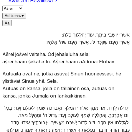
Avaa Am Hazakissa
Ashkenaz
▾
A
a
אַשְׁרֵי יושְׁבֵי בֵיתֶךָ. עוד יְהַלְלוּךָ סֶּלָה:
אַשְׁרֵי הָעָם שֶׁכָּכָה לּו. אַשְׁרֵי הָעָם שה' אֱלהָיו:
Ašrei jošvei veiteha. Od jehaleluha sela:
ašrei haam šekaha lo. Ašrei haam aAdonai Elohav:
Autuaita ovat ne, jotka asuvat Sinun huoneessasi, he
ylistävät Sinua yhä. Sela.
Autuas on kansa, jolla on tällainen osa, autuas on
kansa, jonka Jumala on Iankaikkinen.
תְּהִלָּה לְדָוִד. אֲרומִמְךָ אֱלוהַי הַמֶּלֶךְ. וַאֲבָרְכָה שִׁמְךָ לְעולָם וָעֶד: בְּכָל
יום אֲבָרְכֶךָּ. וַאֲהַלְלָה שִׁמְךָ לְעולָם וָעֶד: גָּדול ה' וּמְהֻלָּל מְאד.
וְלִגְדֻלָּתו אֵין חֵקֶר: דּור לְדור יְשַׁבַּח מַעֲשיךָ. וּגְבוּרתֶיךָ יַגִּידוּ: הֲדַר
כְּבוד הודֶךָ. וְדִבְרֵי נִפְלְאתֶיךָ אָשיחָה: וֶעֱזוּז נורְאתֶיךָ יאמֵרוּ. וּגְדֻלָּתְךָ