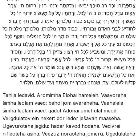
אֲסַפְּרֶנָּה: זֵכֶר רַב טוּבְךָ יַבִּיעוּ. וְצִדְקָתְךָ יְרַנֵּנוּ: חַנּוּן וְרַחוּם ה'. אֶרֶךְ
אַפַּיִם וּגְדָל חָסֶד: טוב ה' לַכּל. וְרַחֲמָיו עַל כָּל מַעֲשיו: יודוּךָ ה' כָּל
מַעֲשיךָ. וַחֲסִידֶיךָ יְבָרְכוּכָה: כְּבוד מַלְכוּתְךָ יאמֵרוּ. וּגְבוּרָתְךָ יְדַבֵּרוּ:
לְהודִיעַ לִבְנֵי הָאָדָם גְּבוּרתָיו. וּכְבוד הֲדַר מַלְכוּתו: מַלְכוּתְךָ מַלְכוּת כָּל
עולָמִים. וּמֶמְשַׁלְתְּךָ בְּכָל דּור וָדר: סומֵךְ ה' לְכָל הַנּפְלִים. וְזוקֵף לְכָל
הַכְּפוּפִים: עֵינֵי כל אֵלֶיךָ יְשבֵּרוּ. וְאַתָּה נותֵן לָהֶם אֶת אָכְלָם בְּעִתּו:
פּותֵחַ אֶת יָדֶךָ. וּמַשבִּיעַ לְכָל חַי רָצון: צַדִּיק ה' בְּכָל דְּרָכָיו. וְחָסִיד
בְּכָל מַעֲשיו: קָרוב ה' לְכָל קרְאָיו. לְכל אֲשֶׁר יִקְרָאֻהוּ בֶאֱמֶת: רְצון
יְרֵאָיו יַעֲשה. וְאֶת שַׁוְעָתָם יִשְׁמַע וְיושִׁיעֵם: שׁומֵר ה' אֶת כָּל אהֲבָיו.
וְאֵת כָּל הָרְשָׁעִים יַשְׁמִיד: תְּהִלַּת ה' יְדַבֶּר פִּי. וִיבָרֵךְ כָּל בָּשר שֵׁם
קָדְשׁו לְעולָם וָעֶד: וַאֲנַחְנוּ נְבָרֵךְ יָהּ מֵעַתָּה וְעַד עולָם. הַלְלוּיָהּ:
Tehila ledavid. Aromimha Elohai hameleh. Vaavoreha
šimha leolam vaed: behol jom avareheha. Vaahalela
šimha leolam vaed: gadol Adonai umehulal meod.
Veligdulatov ein heker: dor ledor ješavah maaseha.
Ugevuroteha jagidu: hadar kevod hodeha. Vedivrei
nifleoteha asiha: Veezuz noraoteha jomeru. Ugedulateha