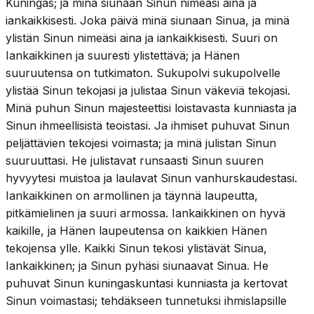
Kuningas; ja minä siunaan Sinun nimeäsi aina ja
iankaikkisesti. Joka päivä minä siunaan Sinua, ja minä
ylistän Sinun nimeäsi aina ja iankaikkisesti. Suuri on
Iankaikkinen ja suuresti ylistettävä; ja Hänen
suuruutensa on tutkimaton. Sukupolvi sukupolvelle
ylistää Sinun tekojasi ja julistaa Sinun väkeviä tekojasi.
Minä puhun Sinun majesteettisi loistavasta kunniasta ja
Sinun ihmeellisistä teoistasi. Ja ihmiset puhuvat Sinun
peljättävien tekojesi voimasta; ja minä julistan Sinun
suuruuttasi. He julistavat runsaasti Sinun suuren
hyvyytesi muistoa ja laulavat Sinun vanhurskaudestasi.
Iankaikkinen on armollinen ja täynnä laupeutta,
pitkämielinen ja suuri armossa. Iankaikkinen on hyvä
kaikille, ja Hänen laupeutensa on kaikkien Hänen
tekojensa ylle. Kaikki Sinun tekosi ylistävät Sinua,
Iankaikkinen; ja Sinun pyhäsi siunaavat Sinua. He
puhuvat Sinun kuningaskuntasi kunniasta ja kertovat
Sinun voimastasi; tehdäkseen tunnetuksi ihmislapsille