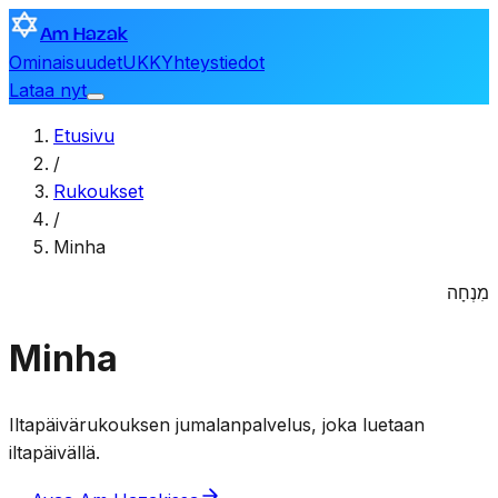
Am Hazak
Ominaisuudet
UKK
Yhteystiedot
Lataa nyt
Etusivu
/
Rukoukset
/
Minha
מִנְחָה
Minha
Iltapäivärukouksen jumalanpalvelus, joka luetaan
iltapäivällä.