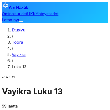
Am Hazak
Ominaisuudet
UKK
Yhteystiedot
Lataa nyt
Etusivu
/
Toora
/
Vayikra
/
Luku 13
ויקרא
יג
Vayikra
Luku 13
59 jaetta