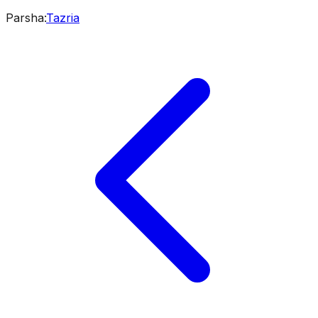
Parsha
:
Tazria