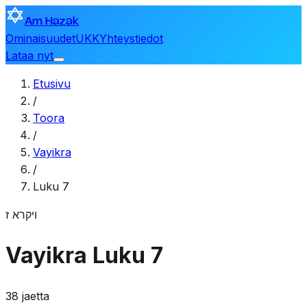
Am Hazak
Ominaisuudet
UKK
Yhteystiedot
Lataa nyt
Etusivu
/
Toora
/
Vayikra
/
Luku 7
ויקרא
ז
Vayikra
Luku 7
38 jaetta