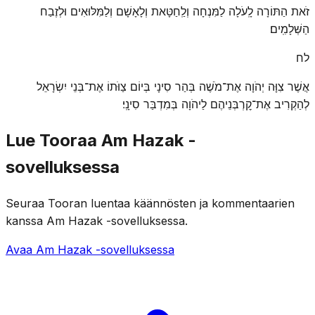
זֹאת הַתּוֹרָה לָֽעֹלָה לַמִּנְחָה וְלַֽחַטָּאת וְלָאָשָׁם וְלַמִּלּוּאִים וּלְזֶבַח
הַשְּׁלָמִֽים׃
לח
אֲשֶׁר צִוָּה יְהֹוָה אֶת־מֹשֶׁה בְּהַר סִינָי בְּיוֹם צַוֺּתוֹ אֶת־בְּנֵי יִשְׂרָאֵל
לְהַקְרִיב אֶת־קׇרְבְּנֵיהֶם לַיהֹוָה בְּמִדְבַּר סִינָֽי׃
Lue Tooraa Am Hazak -
sovelluksessa
Seuraa Tooran luentaa käännösten ja kommentaarien
kanssa Am Hazak -sovelluksessa.
Avaa Am Hazak -sovelluksessa