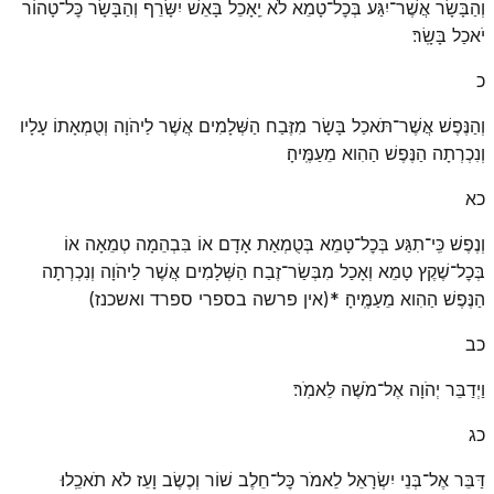
וְהַבָּשָׂר אֲשֶׁר־יִגַּע בְּכׇל־טָמֵא לֹא יֵֽאָכֵל בָּאֵשׁ יִשָּׂרֵף וְהַבָּשָׂר כׇּל־טָהוֹר
יֹאכַל בָּשָֽׂר׃
כ
וְהַנֶּפֶשׁ אֲשֶׁר־תֹּאכַל בָּשָׂר מִזֶּבַח הַשְּׁלָמִים אֲשֶׁר לַיהֹוָה וְטֻמְאָתוֹ עָלָיו
וְנִכְרְתָה הַנֶּפֶשׁ הַהִוא מֵעַמֶּֽיהָ׃
כא
וְנֶפֶשׁ כִּֽי־תִגַּע בְּכׇל־טָמֵא בְּטֻמְאַת אָדָם אוֹ בִּבְהֵמָה טְמֵאָה אוֹ
בְּכׇל־שֶׁקֶץ טָמֵא וְאָכַל מִבְּשַׂר־זֶבַח הַשְּׁלָמִים אֲשֶׁר לַיהֹוָה וְנִכְרְתָה
הַנֶּפֶשׁ הַהִוא מֵעַמֶּֽיהָ׃ *(אין פרשה בספרי ספרד ואשכנז)
כב
וַיְדַבֵּר יְהֹוָה אֶל־מֹשֶׁה לֵּאמֹֽר׃
כג
דַּבֵּר אֶל־בְּנֵי יִשְׂרָאֵל לֵאמֹר כׇּל־חֵלֶב שׁוֹר וְכֶשֶׂב וָעֵז לֹא תֹאכֵֽלוּ׃