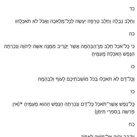
כד
וְחֵלֶב נְבֵלָה וְחֵלֶב טְרֵפָה יֵעָשֶׂה לְכׇל־מְלָאכָה וְאָכֹל לֹא תֹאכְלֻֽהוּ׃
כה
כִּי כׇּל־אֹכֵל חֵלֶב מִן־הַבְּהֵמָה אֲשֶׁר יַקְרִיב מִמֶּנָּה אִשֶּׁה לַיהֹוָה וְנִכְרְתָה
הַנֶּפֶשׁ הָאֹכֶלֶת מֵֽעַמֶּֽיהָ׃
כו
וְכׇל־דָּם לֹא תֹאכְלוּ בְּכֹל מוֹשְׁבֹתֵיכֶם לָעוֹף וְלַבְּהֵמָֽה׃
כז
כׇּל־נֶפֶשׁ אֲשֶׁר־תֹּאכַל כׇּל־דָּם וְנִכְרְתָה הַנֶּפֶשׁ הַהִוא מֵֽעַמֶּֽיהָ׃ *(אין
פרשה בספרי תימן)
כח
וַיְדַבֵּר יְהֹוָה אֶל־מֹשֶׁה לֵּאמֹֽר׃