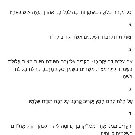
וְכׇל־מִנְחָה בְלוּלָֽה־בַשֶּׁמֶן וַחֲרֵבָה לְכׇל־בְּנֵי אַהֲרֹן תִּהְיֶה אִישׁ כְּאָחִֽיו׃
יא
וְזֹאת תּוֹרַת זֶבַח הַשְּׁלָמִים אֲשֶׁר יַקְרִיב לַיהֹוָֽה׃
יב
אִם עַל־תּוֹדָה יַקְרִיבֶנּוּ וְהִקְרִיב עַל־זֶבַח הַתּוֹדָה חַלּוֹת מַצּוֹת בְּלוּלֹת
בַּשֶּׁמֶן וּרְקִיקֵי מַצּוֹת מְשֻׁחִים בַּשָּׁמֶן וְסֹלֶת מֻרְבֶּכֶת חַלֹּת בְּלוּלֹת
בַּשָּֽׁמֶן׃
יג
עַל־חַלֹּת לֶחֶם חָמֵץ יַקְרִיב קׇרְבָּנוֹ עַל־זֶבַח תּוֹדַת שְׁלָמָֽיו׃
יד
וְהִקְרִיב מִמֶּנּוּ אֶחָד מִכׇּל־קׇרְבָּן תְּרוּמָה לַיהֹוָה לַכֹּהֵן הַזֹּרֵק אֶת־דַּם
הַשְּׁלָמִים לוֹ יִהְיֶֽה׃