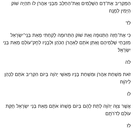
הַמַּקְרִיב אֶת־דַּם הַשְּׁלָמִים וְאֶת־הַחֵלֶב מִבְּנֵי אַהֲרֹן לוֹ תִהְיֶה שׁוֹק
הַיָּמִין לְמָנָֽה׃
לד
כִּי אֶת־חֲזֵה הַתְּנוּפָה וְאֵת שׁוֹק הַתְּרוּמָה לָקַחְתִּי מֵאֵת בְּנֵֽי־יִשְׂרָאֵל
מִזִּבְחֵי שַׁלְמֵיהֶם וָאֶתֵּן אֹתָם לְאַהֲרֹן הַכֹּהֵן וּלְבָנָיו לְחׇק־עוֹלָם מֵאֵת בְּנֵי
יִשְׂרָאֵֽל׃
לה
זֹאת מִשְׁחַת אַהֲרֹן וּמִשְׁחַת בָּנָיו מֵאִשֵּׁי יְהֹוָה בְּיוֹם הִקְרִיב אֹתָם לְכַהֵן
לַיהֹוָֽה׃
לו
אֲשֶׁר צִוָּה יְהֹוָה לָתֵת לָהֶם בְּיוֹם מׇשְׁחוֹ אֹתָם מֵאֵת בְּנֵי יִשְׂרָאֵל חֻקַּת
עוֹלָם לְדֹרֹתָֽם׃
לז