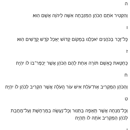
ה
וְהִקְטִיר אֹתָם הַכֹּהֵן הַמִּזְבֵּחָה אִשֶּׁה לַיהֹוָה אָשָׁם הֽוּא׃
ו
כׇּל־זָכָר בַּכֹּהֲנִים יֹאכְלֶנּוּ בְּמָקוֹם קָדוֹשׁ יֵאָכֵל קֹדֶשׁ קׇֽדָשִׁים הֽוּא׃
ז
כַּֽחַטָּאת כָּֽאָשָׁם תּוֹרָה אַחַת לָהֶם הַכֹּהֵן אֲשֶׁר יְכַפֶּר־בּוֹ לוֹ יִהְיֶֽה׃
ח
וְהַכֹּהֵן הַמַּקְרִיב אֶת־עֹלַת אִישׁ עוֹר הָֽעֹלָה אֲשֶׁר הִקְרִיב לַכֹּהֵן לוֹ יִהְיֶֽה׃
ט
וְכׇל־מִנְחָה אֲשֶׁר תֵּֽאָפֶה בַּתַּנּוּר וְכׇל־נַעֲשָׂה בַמַּרְחֶשֶׁת וְעַֽל־מַחֲבַת
לַכֹּהֵן הַמַּקְרִיב אֹתָהּ לוֹ תִֽהְיֶֽה׃
י