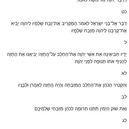
כט
דַּבֵּר אֶל־בְּנֵי יִשְׂרָאֵל לֵאמֹר הַמַּקְרִיב אֶת־זֶבַח שְׁלָמָיו לַיהֹוָה יָבִיא
אֶת־קׇרְבָּנוֹ לַיהֹוָה מִזֶּבַח שְׁלָמָֽיו׃
ל
יָדָיו תְּבִיאֶינָה אֵת אִשֵּׁי יְהֹוָה אֶת־הַחֵלֶב עַל־הֶֽחָזֶה יְבִיאֶנּוּ אֵת הֶחָזֶה
לְהָנִיף אֹתוֹ תְּנוּפָה לִפְנֵי יְהֹוָֽה׃
לא
וְהִקְטִיר הַכֹּהֵן אֶת־הַחֵלֶב הַמִּזְבֵּחָה וְהָיָה הֶֽחָזֶה לְאַהֲרֹן וּלְבָנָֽיו׃
לב
וְאֵת שׁוֹק הַיָּמִין תִּתְּנוּ תְרוּמָה לַכֹּהֵן מִזִּבְחֵי שַׁלְמֵיכֶֽם׃
לג