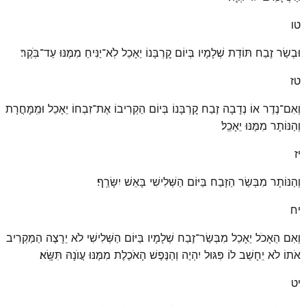
טו
וּבְשַׂר זֶבַח תּוֹדַת שְׁלָמָיו בְּיוֹם קׇרְבָּנוֹ יֵאָכֵל לֹֽא־יַנִּיחַ מִמֶּנּוּ עַד־בֹּֽקֶר׃
טז
וְאִם־נֶדֶר אוֹ נְדָבָה זֶבַח קׇרְבָּנוֹ בְּיוֹם הַקְרִיבוֹ אֶת־זִבְחוֹ יֵאָכֵל וּמִֽמׇּחֳרָת
וְהַנּוֹתָר מִמֶּנּוּ יֵאָכֵֽל׃
יז
וְהַנּוֹתָר מִבְּשַׂר הַזָּבַח בַּיּוֹם הַשְּׁלִישִׁי בָּאֵשׁ יִשָּׂרֵֽף׃
יח
וְאִם הֵאָכֹל יֵאָכֵל מִבְּשַׂר־זֶבַח שְׁלָמָיו בַּיּוֹם הַשְּׁלִישִׁי לֹא יֵרָצֶה הַמַּקְרִיב
אֹתוֹ לֹא יֵחָשֵׁב לוֹ פִּגּוּל יִהְיֶה וְהַנֶּפֶשׁ הָאֹכֶלֶת מִמֶּנּוּ עֲוֺנָהּ תִּשָּֽׂא׃
יט