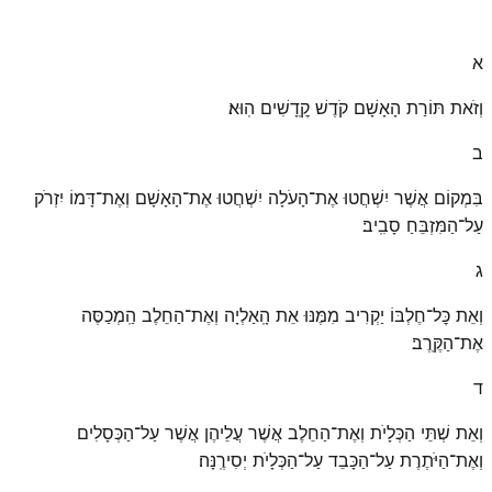
א
וְזֹאת תּוֹרַת הָאָשָׁם קֹדֶשׁ קׇֽדָשִׁים הֽוּא׃
ב
בִּמְקוֹם אֲשֶׁר יִשְׁחֲטוּ אֶת־הָעֹלָה יִשְׁחֲטוּ אֶת־הָאָשָׁם וְאֶת־דָּמוֹ יִזְרֹק
עַל־הַמִּזְבֵּחַ סָבִֽיב׃
ג
וְאֵת כׇּל־חֶלְבּוֹ יַקְרִיב מִמֶּנּוּ אֵת הָֽאַלְיָה וְאֶת־הַחֵלֶב הַֽמְכַסֶּה
אֶת־הַקֶּֽרֶב׃
ד
וְאֵת שְׁתֵּי הַכְּלָיֹת וְאֶת־הַחֵלֶב אֲשֶׁר עֲלֵיהֶן אֲשֶׁר עַל־הַכְּסָלִים
וְאֶת־הַיֹּתֶרֶת עַל־הַכָּבֵד עַל־הַכְּלָיֹת יְסִירֶֽנָּה׃