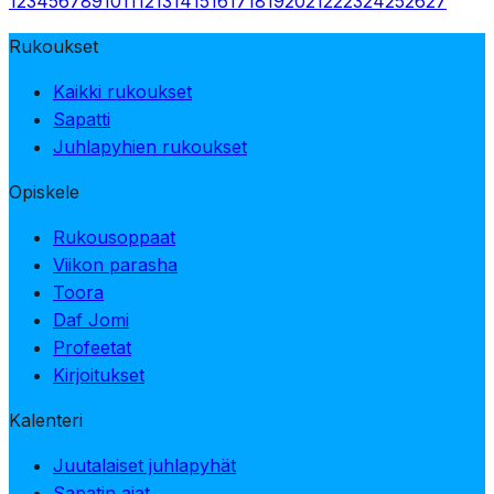
1
2
3
4
5
6
7
8
9
10
11
12
13
14
15
16
17
18
19
20
21
22
23
24
25
26
27
Rukoukset
Kaikki rukoukset
Sapatti
Juhlapyhien rukoukset
Opiskele
Rukousoppaat
Viikon parasha
Toora
Daf Jomi
Profeetat
Kirjoitukset
Kalenteri
Juutalaiset juhlapyhät
Sapatin ajat