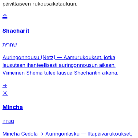
päivittäiseen rukousaikatauluun.
🌅
Shacharit
שחרית
Auringonnousu (Netz)
—
Aamurukoukset, jotka
lausutaan ihanteellisesti auringonnousun aikaan.
Viimeinen Shema tulee lausua Shacharitin aikana.
→
☀️
Mincha
מנחה
Mincha Gedola → Auringonlasku
—
Iltapäivärukoukset,