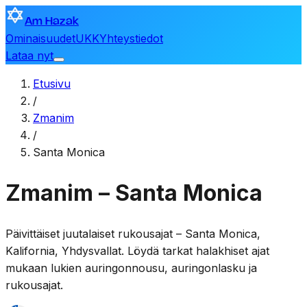
Am Hazak
Ominaisuudet
UKK
Yhteystiedot
Lataa nyt
Etusivu
/
Zmanim
/
Santa Monica
Zmanim – Santa Monica
Päivittäiset juutalaiset rukousajat –
Santa Monica
,
Kalifornia, Yhdysvallat
. Löydä tarkat halakhiset ajat
mukaan lukien auringonnousu, auringonlasku ja
rukousajat.