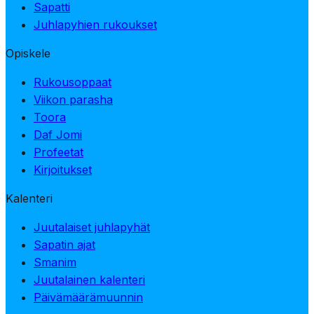
Sapatti
Juhlapyhien rukoukset
Opiskele
Rukousoppaat
Viikon parasha
Toora
Daf Jomi
Profeetat
Kirjoitukset
Kalenteri
Juutalaiset juhlapyhät
Sapatin ajat
Smanim
Juutalainen kalenteri
Päivämäärämuunnin