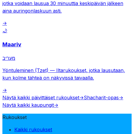
jotka voidaan lausua 30 minuuttia keskipäivän jälkeen
aina auringonlaskuun asti.
→
🌙
Maariv
מעריב
Yöntuleminen (Tzet)
—
Iltarukoukset, jotka lausutaan,
kun kolme tähteä on näkyvissä taivaalla.
→
Näytä kaikki päivittäiset rukoukset
→
Shacharit-opas
→
Näytä kaikki kaupungit
→
Rukoukset
Kaikki rukoukset