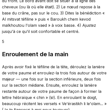
du front. Le bord avant doit se situer à la ligne des
cheveux (ou là où elle était). 2) Le nœud repose à la
base du crâne, pas sur le cou. 3) Dites la bénédiction «
Al mitsvat téfiline » puis « Baroukh chem kevod
malkhoutou l'olam vaed » à voix basse. 4) Ajustez
jusqu'à ce qu'il soit confortable et centré.
5
Enroulement de la main
Après avoir fixé le téfiline de la tête, déroulez la lanière
de votre paume et enroulez-la trois fois autour de votre
majeur — une fois sur la section inférieure, deux fois
sur la section médiane. Ensuite, enroulez la lanière
restante autour de votre paume de façon à former la
lettre hébraïque « chin » (ש). En enroulant le doigt,
beaucoup récitent les versets « Ve'érastikh li le'olam... »
(Je te fiancerai à moi pour toujours).