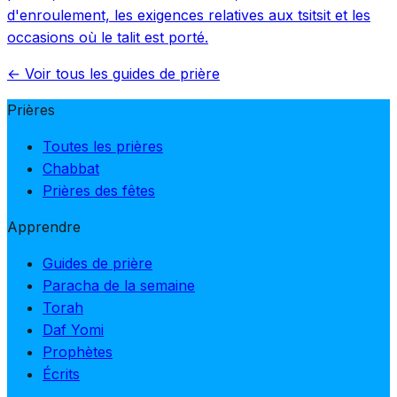
d'enroulement, les exigences relatives aux tsitsit et les
occasions où le talit est porté.
← Voir tous les guides de prière
Prières
Toutes les prières
Chabbat
Prières des fêtes
Apprendre
Guides de prière
Paracha de la semaine
Torah
Daf Yomi
Prophètes
Écrits