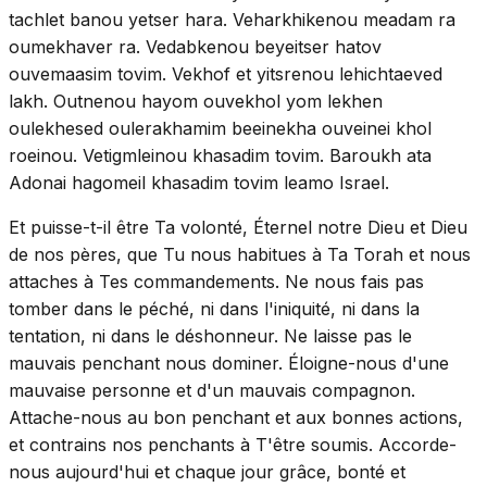
tachlet banou yetser hara. Veharkhikenou meadam ra
oumekhaver ra. Vedabkenou beyeitser hatov
ouvemaasim tovim. Vekhof et yitsrenou lehichtaeved
lakh. Outnenou hayom ouvekhol yom lekhen
oulekhesed oulerakhamim beeinekha ouveinei khol
roeinou. Vetigmleinou khasadim tovim. Baroukh ata
Adonai hagomeil khasadim tovim leamo Israel.
Et puisse-t-il être Ta volonté, Éternel notre Dieu et Dieu
de nos pères, que Tu nous habitues à Ta Torah et nous
attaches à Tes commandements. Ne nous fais pas
tomber dans le péché, ni dans l'iniquité, ni dans la
tentation, ni dans le déshonneur. Ne laisse pas le
mauvais penchant nous dominer. Éloigne-nous d'une
mauvaise personne et d'un mauvais compagnon.
Attache-nous au bon penchant et aux bonnes actions,
et contrains nos penchants à T'être soumis. Accorde-
nous aujourd'hui et chaque jour grâce, bonté et