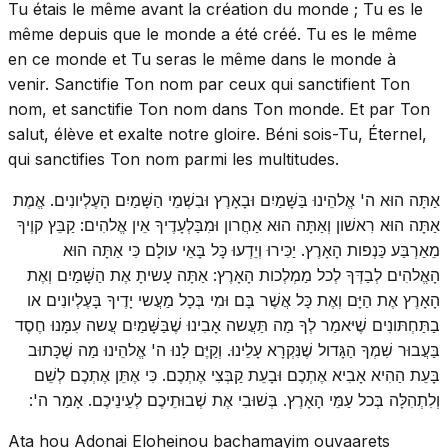
Tu étais le même avant la création du monde ; Tu es le
même depuis que le monde a été créé. Tu es le même
en ce monde et Tu seras le même dans le monde à
venir. Sanctifie Ton nom par ceux qui sanctifient Ton
nom, et sanctifie Ton nom dans Ton monde. Et par Ton
salut, élève et exalte notre gloire. Béni sois-Tu, Éternel,
qui sanctifies Ton nom parmi les multitudes.
אַתָּה הוּא ה' אֱלהֵינוּ בַּשָּׁמַיִם וּבָאָרֶץ וּבִשְׁמֵי הַשָּׁמַיִם הָעֶלְיונִים. אֱמֶת
אַתָּה הוּא רִאשׁון וְאַתָּה הוּא אַחֲרון וּמִבַּלְעָדֶיךָ אֵין אֱלהִים: קַבֵּץ קוֶיךָ
מֵאַרְבַּע כַּנְפות הָאָרֶץ. יַכִּירוּ וְיֵדְעוּ כָּל בָּאֵי עולָם כִּי אַתָּה הוּא
הָאֱלהִים לְבַדְּךָ לְכל מַמְלְכות הָאָרֶץ: אַתָּה עָשיתָ אֶת הַשָּׁמַיִם וְאֶת
הָאָרֶץ אֶת הַיָּם וְאֶת כָּל אֲשֶׁר בָּם וּמִי בְּכָל מַעֲשי יָדֶיךָ בָּעֶלְיונִים או
בַתַּחְתּונִים שֶׁיּאמַר לְךָ מַה תַּעֲשה אָבִינוּ שֶׁבַּשָּׁמַיִם עֲשה עִמָּנוּ חֶסֶד
בַּעֲבוּר שִׁמְךָ הַגָּדול שֶׁנִּקְרָא עָלֵינוּ. וְקַיֶּם לָנוּ ה' אֱלהֵינוּ מַה שֶׁכָּתוּב
בָּעֵת הַהִיא אָבִיא אֶתְכֶם וּבָעֵת קַבְּצִי אֶתְכֶם. כִּי אֶתֵּן אֶתְכֶם לְשֵׁם
וְלִתְהִלָּה בְּכל עַמֵּי הָאָרֶץ. בְּשׁוּבִי אֶת שְׁבוּתֵיכֶם לְעֵינֵיכֶם. אָמַר ה':
Ata hou Adonai Eloheinou bachamayim ouvaarets