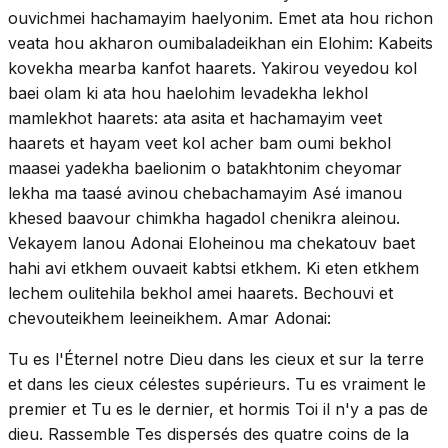
ouvichmei hachamayim haelyonim. Emet ata hou richon
veata hou akharon oumibaladeikhan ein Elohim: Kabeits
kovekha mearba kanfot haarets. Yakirou veyedou kol
baei olam ki ata hou haelohim levadekha lekhol
mamlekhot haarets: ata asita et hachamayim veet
haarets et hayam veet kol acher bam oumi bekhol
maasei yadekha baelionim o batakhtonim cheyomar
lekha ma taasé avinou chebachamayim Asé imanou
khesed baavour chimkha hagadol chenikra aleinou.
Vekayem lanou Adonai Eloheinou ma chekatouv baet
hahi avi etkhem ouvaeit kabtsi etkhem. Ki eten etkhem
lechem oulitehila bekhol amei haarets. Bechouvi et
chevouteikhem leeineikhem. Amar Adonai:
Tu es l'Éternel notre Dieu dans les cieux et sur la terre
et dans les cieux célestes supérieurs. Tu es vraiment le
premier et Tu es le dernier, et hormis Toi il n'y a pas de
dieu. Rassemble Tes dispersés des quatre coins de la