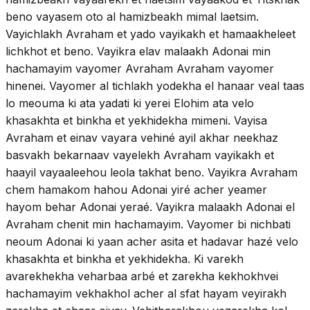
beno vayasem oto al hamizbeakh mimal laetsim.
Vayichlakh Avraham et yado vayikakh et hamaakheleet
lichkhot et beno. Vayikra elav malaakh Adonai min
hachamayim vayomer Avraham Avraham vayomer
hinenei. Vayomer al tichlakh yodekha el hanaar veal taas
lo meouma ki ata yadati ki yerei Elohim ata velo
khasakhta et binkha et yekhidekha mimeni. Vayisa
Avraham et einav vayara vehiné ayil akhar neekhaz
basvakh bekarnaav vayelekh Avraham vayikakh et
haayil vayaaleehou leola takhat beno. Vayikra Avraham
chem hamakom hahou Adonai yiré acher yeamer
hayom behar Adonai yeraé. Vayikra malaakh Adonai el
Avraham chenit min hachamayim. Vayomer bi nichbati
neoum Adonai ki yaan acher asita et hadavar hazé velo
khasakhta et binkha et yekhidekha. Ki varekh
avarekhekha veharbaa arbé et zarekha kekhokhvei
hachamayim vekhakhol acher al sfat hayam veyirakh