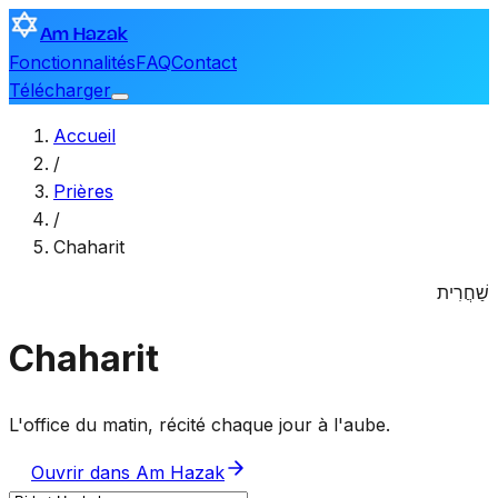
Am Hazak
Fonctionnalités
FAQ
Contact
Télécharger
Accueil
/
Prières
/
Chaharit
שַׁחֲרִית
Chaharit
L'office du matin, récité chaque jour à l'aube.
Ouvrir dans Am Hazak