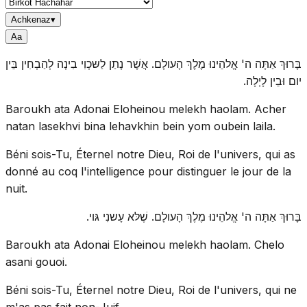
Achkenaz
▾
A
a
בָּרוּךְ אַתָּה ה' אֱלהֵינוּ מֶלֶךְ הָעולָם. אֲשֶׁר נָתַן לַשּכְוִי בִינָה לְהַבְחִין בֵּין
יום וּבֵין לָיְלָה.
Baroukh ata Adonai Eloheinou melekh haolam. Acher
natan lasekhvi bina lehavkhin bein yom oubein laila.
Béni sois-Tu, Éternel notre Dieu, Roi de l'univers, qui as
donné au coq l'intelligence pour distinguer le jour de la
nuit.
בָּרוּךְ אַתָּה ה' אֱלהֵינוּ מֶלֶךְ הָעולָם. שֶׁלּא עָשנִי גּוי.
Baroukh ata Adonai Eloheinou melekh haolam. Chelo
asani gouoi.
Béni sois-Tu, Éternel notre Dieu, Roi de l'univers, qui ne
m'as pas fait non-Juif.