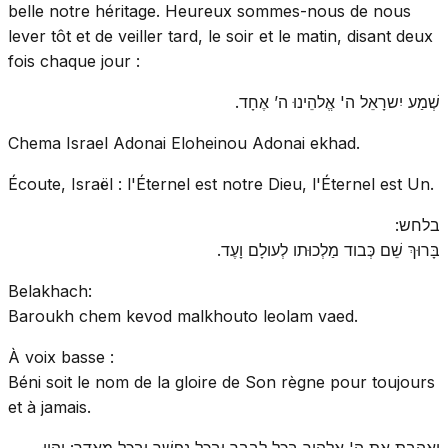
belle notre héritage. Heureux sommes-nous de nous
lever tôt et de veiller tard, le soir et le matin, disant deux
fois chaque jour :
שְׁמַע יִשרָאֵל ה' אֱלהֵינוּ ה’ אֶחָד.
Chema Israel Adonai Eloheinou Adonai ekhad.
Écoute, Israël : l'Éternel est notre Dieu, l'Éternel est Un.
בלחש:
בָּרוּךְ שֵׁם כְּבוד מַלְכוּתו לְעולָם וָעֶד.
Belakhach:
Baroukh chem kevod malkhouto leolam vaed.
À voix basse :
Béni soit le nom de la gloire de Son règne pour toujours
et à jamais.
וְאָהַבְתָּ אֵת ה' אֱלהֶיךָ בְּכָל לְבָבְךָ וּבְכָל נַפְשְׁךָ וּבְכָל מְאדֶךָ: וְהָיוּ