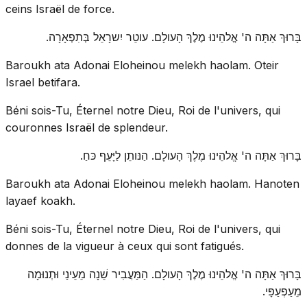
ceins Israël de force.
בָּרוּךְ אַתָּה ה' אֱלהֵינוּ מֶלֶךְ הָעולָם. עוטֵר יִשרָאֵל בְּתִפְאָרָה.
Baroukh ata Adonai Eloheinou melekh haolam. Oteir
Israel betifara.
Béni sois-Tu, Éternel notre Dieu, Roi de l'univers, qui
couronnes Israël de splendeur.
בָּרוּךְ אַתָּה ה' אֱלהֵינוּ מֶלֶךְ הָעולָם. הַנּותֵן לַיָּעֵף כּחַ.
Baroukh ata Adonai Eloheinou melekh haolam. Hanoten
layaef koakh.
Béni sois-Tu, Éternel notre Dieu, Roi de l'univers, qui
donnes de la vigueur à ceux qui sont fatigués.
בָּרוּךְ אַתָּה ה' אֱלהֵינוּ מֶלֶךְ הָעולָם. הַמַּעֲבִיר שֵׁנָה מֵעֵינַי וּתְנוּמָה
מֵעַפְעַפָּי.