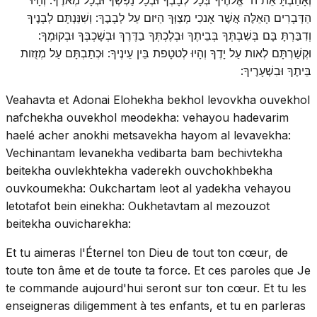
הַדְּבָרִים הָאֵלֶּה אֲשֶׁר אָנכִי מְצַוְּךָ הַיּום עַל לְבָבֶךָ: וְשִׁנַּנְתָּם לְבָנֶיךָ
וְדִבַּרְתָּ בָּם בְּשִׁבְתְּךָ בְּבֵיתֶךָ וּבְלֶכְתְּךָ בַדֶּרֶךְ וּבְשָׁכְבְּךָ וּבְקוּמֶךָ:
וּקְשַׁרְתָּם לְאות עַל יָדֶךָ וְהָיוּ לְטטָפת בֵּין עֵינֶיךָ: וּכְתַבְתָּם עַל מְזֻזות
בֵּיתֶךָ וּבִשְׁעָרֶיךָ:
Veahavta et Adonai Elohekha bekhol levovkha ouvekhol
nafchekha ouvekhol meodekha: vehayou hadevarim
haelé acher anokhi metsavekha hayom al levavekha:
Vechinantam levanekha vedibarta bam bechivtekha
beitekha ouvlekhtekha vaderekh ouvchokhbekha
ouvkoumekha: Oukchartam leot al yadekha vehayou
letotafot bein einekha: Oukhetavtam al mezouzot
beitekha ouvicharekha:
Et tu aimeras l'Éternel ton Dieu de tout ton cœur, de
toute ton âme et de toute ta force. Et ces paroles que Je
te commande aujourd'hui seront sur ton cœur. Et tu les
enseigneras diligemment à tes enfants, et tu en parleras