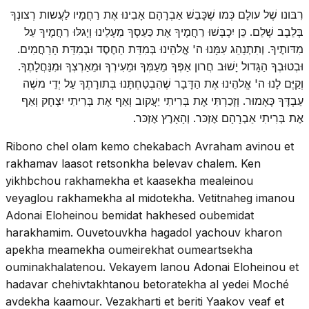
רִבּונו שֶׁל עולָם כְּמו שֶׁכָּבַשׁ אַבְרָהָם אָבִינוּ אֶת רַחֲמָיו לַעֲשות רְצונְךָ
בְּלֵבָב שָׁלֵם. כֵּן יִכְבְּשׁוּ רַחֲמֶיךָ אֶת כַּעַסְךָ מֵעָלֵינוּ וְיָגלּוּ רַחֲמֶיךָ עַל
מִדּותֶיךָ. וְתִתְנַהֵג עִמָּנוּ ה' אֱלהֵינוּ בְּמִדַּת הַחֶסֶד וּבְמִדַּת הָרַחֲמִים.
וּבְטוּבְךָ הַגָּדול יָשׁוּב חֲרון אַפְּךָ מֵעַמְּךָ וּמֵעִירְךָ וּמֵאַרְצְךָ וּמִנַּחֲלָתֶךָ.
וְקַיֶּם לָנוּ ה' אֱלהֵינוּ אֶת הַדָּבָר שֶׁהִבְטַחְתָּנוּ בְּתורָתֶךָ עַל יְדֵי משֶׁה
עַבְדֶּךָ כָּאָמוּר. וְזָכַרְתִּי אֶת בְּרִיתִי יַעֲקוב וְאַף אֶת בְּרִיתִי יִצְחָק וְאַף
אֶת בְּרִיתִי אַבְרָהָם אֶזְכּר. וְהָאָרֶץ אֶזְכּר.
Ribono chel olam kemo chekabach Avraham avinou et
rakhamav laasot retsonkha belevav chalem. Ken
yikhbchou rakhamekha et kaasekha mealeinou
veyaglou rakhamekha al midotekha. Vetitnaheg imanou
Adonai Eloheinou bemidat hakhesed oubemidat
harakhamim. Ouvetouvkha hagadol yachouv kharon
apekha meamekha oumeirekhat oumeartsekha
ouminakhalatenou. Vekayem lanou Adonai Eloheinou et
hadavar chehivtakhtanou betoratekha al yedei Moché
avdekha kaamour. Vezakharti et beriti Yaakov veaf et