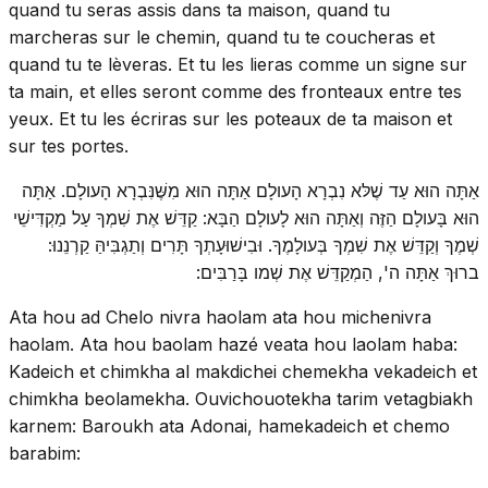
quand tu seras assis dans ta maison, quand tu
marcheras sur le chemin, quand tu te coucheras et
quand tu te lèveras. Et tu les lieras comme un signe sur
ta main, et elles seront comme des fronteaux entre tes
yeux. Et tu les écriras sur les poteaux de ta maison et
sur tes portes.
אַתָּה הוּא עַד שֶׁלּא נִבְרָא הָעולָם אַתָּה הוּא מִשֶּׁנִּבְרָא הָעולָם. אַתָּה
הוּא בָּעולָם הַזֶּה וְאַתָּה הוּא לָעולָם הַבָּא: קַדֵּשׁ אֶת שִׁמְךָ עַל מַקְדִּישֵׁי
שְׁמֶךָ וְקַדֵּשׁ אֶת שִׁמְךָ בְּעולָמֶךָ. וּבִישׁוּעָתְךָ תָּרִים וְתַגְבִּיהַּ קַרְנֵנוּ:
ברוּךְ אַתָּה ה', הַמְקַדֵּשׁ אֶת שְׁמו בָּרַבִּים:
Ata hou ad Chelo nivra haolam ata hou michenivra
haolam. Ata hou baolam hazé veata hou laolam haba:
Kadeich et chimkha al makdichei chemekha vekadeich et
chimkha beolamekha. Ouvichouotekha tarim vetagbiakh
karnem: Baroukh ata Adonai, hamekadeich et chemo
barabim: