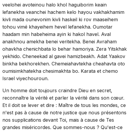
veelohei avoteinou halo khol haguiborim keain
lefanekha veanchei hachem kelo hayou vakhakhamim
kivli mada ounevonim kivli haskeil ki rov maaseihem
tohou vimé khayeihem hevel lefanekha. Oumotar
haadam min habeheima ayin ki hakol havel. Aval
anakhnou amekha benei veritekha. Benei Avraham
ohavkha chenichbata lo behar hamoriya. Zera Yitskhak
yekhido. Cheneekad al gavei hamizbeakh. Adat Yaakov
binkha bekhorekhen. Chemeiahavtekha cheahavta oto
oumisimkhatekha chesimakhta bo. Karata et chemo
Israel viyechouroun.
Un homme doit toujours craindre Dieu en secret,
reconnaître la vérité et parler la vérité dans son cœur.
Et il doit se lever et dire : Maître de tous les mondes, ce
n'est pas à cause de notre justice que nous présentons
nos supplications devant Toi, mais à cause de Tes
grandes miséricordes. Que sommes-nous ? Qu'est-ce