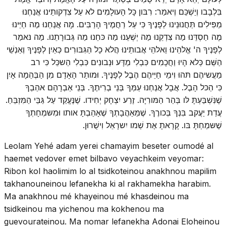
בִּלְבָבו וְיַשְׁכֵּם וְיאמַר: רִבּון כָּל הָעולָמִים לא עַל צִדְקותֵינוּ אֲנַחְנוּ
מַפִּילִים תַּחֲנוּנֵינוּ לְפָנֶיךָ כִּי עַל רַחֲמֶיךָ הָרַבִּים. מָה אֲנַחְנוּ מֶה חַיֵּינוּ
מֶה חַסְדֵּנוּ מַה צִּדְקֵנוּ מַה יְשְׁעֵנוּ מַה כּחֵנוּ מַה גְּבוּרָתֵנוּ. מַה נּאמַר
לְפָנֶיךָ ה' אֱלהֵינוּ וֵאלהֵי אֲבותֵינוּ הֲלא כָל הַגִּבּורִים כְּאַיִן לְפָנֶיךָ וְאַנְשֵׁי
הַשֵּׁם כְּלא הָיוּ וַחֲכָמִים כִּבְלִי מַדָּע וּנְבונִים כִּבְלִי הַשכֵּל כִּי רב
מַעֲשיהֶם תּהוּ וִימֵי חַיֵּיהֶם הֶבֶל לְפָנֶיךָ. וּמותַר הָאָדָם מִן הַבְּהֵמָה אָיִן
כִּי הַכּל הָבֶל. אֲבָל אֲנַחְנוּ עַמְּךָ בְּנֵי בְרִיתֶךָ. בְּנֵי אַבְרָהָם אהַבְךָ
שֶׁנִּשְׁבַּעְתָּ לּו בְּהַר הַמּורִיָּה. זֶרַע יִצְחָק יְחִידו. שֶׁנֶּעֱקַד עַל גַּבֵּי הַמִּזְבֵּחַ.
עֲדַת יַעֲקב בִּנְךָ בְּכורֶךָ. שֶׁמֵּאַהֲבָתְךָ שֶׁאָהַבְתָּ אותו וּמִשּמְחָתְךָ
שֶׁשּמַחְתָּ בּו. קָרָאתָ אֶת שְׁמו יִשרָאֵל וִישֻׁרוּן.
Leolam Yehé adam yerei chamayim beseter oumodé al
haemet vedover emet bilbavo veyachkeim veyomar:
Ribon kol haolimim lo al tsidkoteinou anakhnou mapilim
takhanouneinou lefanekha ki al rakhamekha harabim.
Ma anakhnou mé khayeinou mé khasdeinou ma
tsidkeinou ma yichenou ma kokhenou ma
guevourateinou. Ma nomar lefanekha Adonai Eloheinou