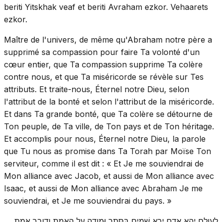
beriti Yitskhak veaf et beriti Avraham ezkor. Vehaarets
ezkor.
Maître de l'univers, de même qu'Abraham notre père a
supprimé sa compassion pour faire Ta volonté d'un
cœur entier, que Ta compassion supprime Ta colère
contre nous, et que Ta miséricorde se révèle sur Tes
attributs. Et traite-nous, Éternel notre Dieu, selon
l'attribut de la bonté et selon l'attribut de la miséricorde.
Et dans Ta grande bonté, que Ta colère se détourne de
Ton peuple, de Ta ville, de Ton pays et de Ton héritage.
Et accomplis pour nous, Éternel notre Dieu, la parole
que Tu nous as promise dans Ta Torah par Moïse Ton
serviteur, comme il est dit : « Et Je me souviendrai de
Mon alliance avec Jacob, et aussi de Mon alliance avec
Isaac, et aussi de Mon alliance avec Abraham Je me
souviendrai, et Je me souviendrai du pays. »
לְעולָם יְהֵא אָדָם יְרֵא שָׁמַיִם בְּסֵּתֶר וּמודֶה עַל הָאֱמֶת וְדובֵר אֱמֶת