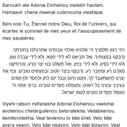
Baroukh ata Adonai Eloheinou melekh haolam.
Hamaavir chena meeinai outenouma meafapai.
Béni sois-Tu, Éternel notre Dieu, Roi de l'univers, qui
écartes le sommeil de mes yeux et l'assoupissement de
mes paupières.
וִיהִי רָצון מִלְּפָנֶיךָ ה' אֱלהֵינוּ וֵאלהֵי אֲבותֵינוּ שֶׁתַּרְגִּילֵנוּ בְּתורָתֶךָ.
וְדַבְּקֵנוּ בְּמִצְותֶיךָ. וְאַל תְּבִיאֵנוּ לא לִידֵי חֵטְא. וְלא לִידֵי עֲבֵרָה וְעָון.
וְלא לִידֵי נִסָּיון. וְלא לִידֵי בִזָּיון. וְאַל תַּשְׁלֶט בָּנוּ יֵצֶר הָרָע. וְהַרְחִיקֵנוּ
מֵאָדָם רָע וּמֵחָבֵר רָע. וְדַבְּקֵנוּ בְּיֵצֶר הַטוב וּבְמַעֲשים טובִים. וְכף אֶת
יִצְרֵנוּ לְהִשְׁתַּעְבֶּד לָךְ. וּתְנֵנוּ הַיּום וּבְכָל יום לְחֵן וּלְחֶסֶד וּלְרַחֲמִים
בְּעֵינֶיךָ וּבְעֵינֵי כָל רואֵינוּ. וְתִגְמְלֵנוּ חֲסָדִים טובִים. בָּרוּךְ אַתָּה ה'
הַגּומֵל חֲסָדִים טובִים לְעַמּו יִשרָאֵל.
Viyehi ratson milfanekha Adonai Eloheinou veelohei
avoteinou chetarguilenou betoratekha. Vedabkenou
bemitsvotekha. Veal tevienou lo lidei khet. Velo lidei
avera veaon. Velo lidei nisayon. Velo lidei bizayon. Veal