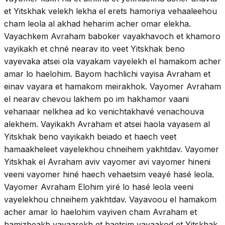
et Yitskhak velekh lekha el erets hamoriya vehaaleehou
cham leola al akhad heharim acher omar elekha.
Vayachkem Avraham baboker vayakhavoch et khamoro
vayikakh et chné nearav ito veet Yitskhak beno
vayevaka atsei ola vayakam vayelekh el hamakom acher
amar lo haelohim. Bayom hachlichi vayisa Avraham et
einav vayara et hamakom meirakhok. Vayomer Avraham
el nearav chevou lakhem po im hakhamor vaani
vehanaar nelkhea ad ko venichtakhavé venachouva
alekhem. Vayikakh Avraham et atsei haola vayasem al
Yitskhak beno vayikakh beiado et haech veet
hamaakheleet vayelekhou chneihem yakhtdav. Vayomer
Yitskhak el Avraham aviv vayomer avi vayomer hineni
veeni vayomer hiné haech vehaetsim veayé hasé leola.
Vayomer Avraham Elohim yiré lo hasé leola veeni
vayelekhou chneihem yakhtdav. Vayavoou el hamakom
acher amar lo haelohim vayiven cham Avraham et
hamizbeakh vayaarekh et haetsim vayaakod et Yitskhak