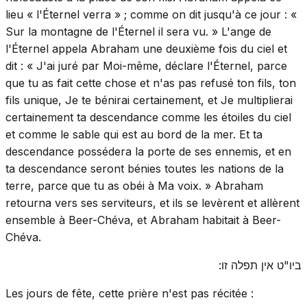
lieu « l'Éternel verra » ; comme on dit jusqu'à ce jour : «
Sur la montagne de l'Éternel il sera vu. » L'ange de
l'Éternel appela Abraham une deuxième fois du ciel et
dit : « J'ai juré par Moi-même, déclare l'Éternel, parce
que tu as fait cette chose et n'as pas refusé ton fils, ton
fils unique, Je te bénirai certainement, et Je multiplierai
certainement ta descendance comme les étoiles du ciel
et comme le sable qui est au bord de la mer. Et ta
descendance possédera la porte de ses ennemis, et en
ta descendance seront bénies toutes les nations de la
terre, parce que tu as obéi à Ma voix. » Abraham
retourna vers ses serviteurs, et ils se levèrent et allèrent
ensemble à Beer-Chéva, et Abraham habitait à Beer-
Chéva.
ביו"ט אין תפלה זו:
Les jours de fête, cette prière n'est pas récitée :