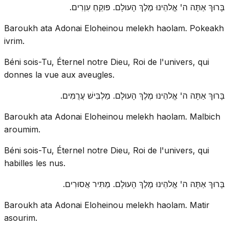
בָּרוּךְ אַתָּה ה' אֱלהֵינוּ מֶלֶךְ הָעולָם. פּוקֵחַ עִוְרִים.
Baroukh ata Adonai Eloheinou melekh haolam. Pokeakh
ivrim.
Béni sois-Tu, Éternel notre Dieu, Roi de l'univers, qui
donnes la vue aux aveugles.
בָּרוּךְ אַתָּה ה' אֱלהֵינוּ מֶלֶךְ הָעולָם. מַלְבִּישׁ עֲרֻמִּים.
Baroukh ata Adonai Eloheinou melekh haolam. Malbich
aroumim.
Béni sois-Tu, Éternel notre Dieu, Roi de l'univers, qui
habilles les nus.
בָּרוּךְ אַתָּה ה' אֱלהֵינוּ מֶלֶךְ הָעולָם. מַתִּיר אֲסוּרִים.
Baroukh ata Adonai Eloheinou melekh haolam. Matir
asourim.