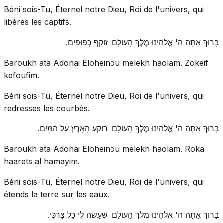
Béni sois-Tu, Éternel notre Dieu, Roi de l'univers, qui
libères les captifs.
בָּרוּךְ אַתָּה ה' אֱלהֵינוּ מֶלֶךְ הָעולָם. זוקֵף כְּפוּפִים.
Baroukh ata Adonai Eloheinou melekh haolam. Zokeif
kefoufim.
Béni sois-Tu, Éternel notre Dieu, Roi de l'univers, qui
redresses les courbés.
בָּרוּךְ אַתָּה ה' אֱלהֵינוּ מֶלֶךְ הָעולָם. רוקַע הָאָרֶץ עַל הַמָּיִם.
Baroukh ata Adonai Eloheinou melekh haolam. Roka
haarets al hamayim.
Béni sois-Tu, Éternel notre Dieu, Roi de l'univers, qui
étends la terre sur les eaux.
בָּרוּךְ אַתָּה ה' אֱלהֵינוּ מֶלֶךְ הָעולָם. שֶׁעָשה לִּי כָּל צָרְכִּי.