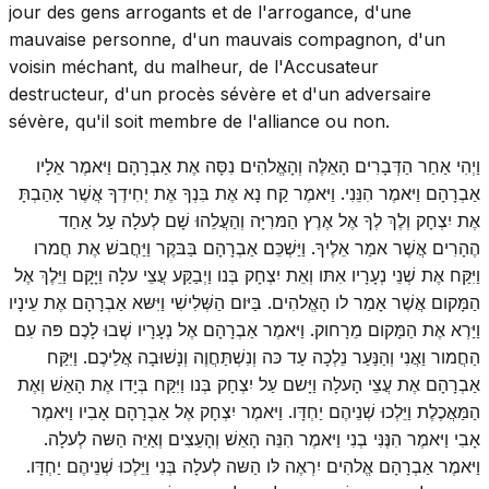
jour des gens arrogants et de l'arrogance, d'une
mauvaise personne, d'un mauvais compagnon, d'un
voisin méchant, du malheur, de l'Accusateur
destructeur, d'un procès sévère et d'un adversaire
sévère, qu'il soit membre de l'alliance ou non.
וַיְהִי אַחַר הַדְּבָרִים הָאֵלֶּה וְהָאֱלהִים נִסָּה אֶת אַבְרָהָם וַיּאמֶר אֵלָיו
אַבְרָהָם וַיּאמֶר הִנֵּנִי. וַיּאמֶר קַח נָא אֶת בִּנְךָ אֶת יְחִידְךָ אֲשֶׁר אָהַבְתָּ
אֶת יִצְחָק וְלֶךְ לְךָ אֶל אֶרֶץ הַמּרִיָּה וְהַעֲלֵהוּ שָׁם לְעלָה עַל אַחַד
הֶהָרִים אֲשֶׁר אמַר אֵלֶיךָ. וַיַּשְׁכֵּם אַבְרָהָם בַּבּקֶר וַיַּחֲבשׁ אֶת חֲמרו
וַיִּקַּח אֶת שְׁנֵי נְעָרָיו אִתּו וְאֵת יִצְחָק בְּנו וַיְבַקַּע עֲצֵי עלָה וַיָּקָם וַיֵּלֶךְ אֶל
הַמָּקום אֲשֶׁר אָמַר לו הָאֱלהִים. בַּיּום הַשְּׁלִישִׁי וַיִּשּא אַבְרָהָם אֶת עֵינָיו
וַיַּרְא אֶת הַמָּקום מֵרָחוק. וַיּאמֶר אַבְרָהָם אֶל נְעָרָיו שְׁבוּ לָכֶם פּה עִם
הַחֲמור וַאֲנִי וְהַנַּעַר נֵלְכָה עַד כּה וְנִשְׁתַּחֲוֶה וְנָשׁוּבָה אֲלֵיכֶם. וַיִּקַּח
אַבְרָהָם אֶת עֲצֵי הָעלָה וַיָּשם עַל יִצְחָק בְּנו וַיִּקַּח בְּיָדו אֶת הָאֵשׁ וְאֶת
הַמַּאֲכֶלֶת וַיֵּלְכוּ שְׁנֵיהֶם יַחְדָּו. וַיּאמֶר יִצְחָק אֶל אַבְרָהָם אָבִיו וַיּאמֶר
אָבִי וַיּאמֶר הִנֶּנִּי בְנִי וַיּאמֶר הִנֵּה הָאֵשׁ וְהָעֵצִים וְאַיֵּה הַשּה לְעלָה.
וַיּאמֶר אַבְרָהָם אֱלהִים יִרְאֶה לּו הַשּה לְעלָה בְּנִי וַיֵּלְכוּ שְׁנֵיהֶם יַחְדָּו.