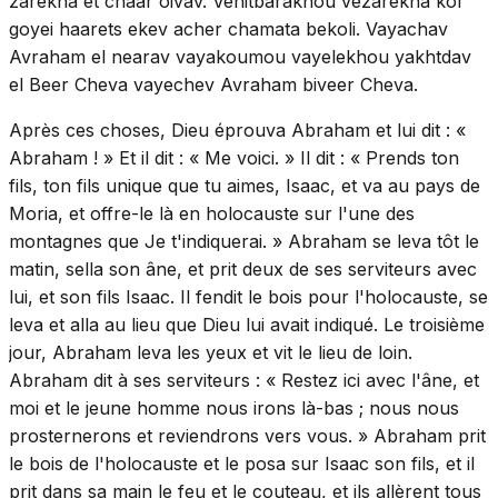
zarekha et chaar oivav. Vehitbarakhou vezarekha kol
goyei haarets ekev acher chamata bekoli. Vayachav
Avraham el nearav vayakoumou vayelekhou yakhtdav
el Beer Cheva vayechev Avraham biveer Cheva.
Après ces choses, Dieu éprouva Abraham et lui dit : «
Abraham ! » Et il dit : « Me voici. » Il dit : « Prends ton
fils, ton fils unique que tu aimes, Isaac, et va au pays de
Moria, et offre-le là en holocauste sur l'une des
montagnes que Je t'indiquerai. » Abraham se leva tôt le
matin, sella son âne, et prit deux de ses serviteurs avec
lui, et son fils Isaac. Il fendit le bois pour l'holocauste, se
leva et alla au lieu que Dieu lui avait indiqué. Le troisième
jour, Abraham leva les yeux et vit le lieu de loin.
Abraham dit à ses serviteurs : « Restez ici avec l'âne, et
moi et le jeune homme nous irons là-bas ; nous nous
prosternerons et reviendrons vers vous. » Abraham prit
le bois de l'holocauste et le posa sur Isaac son fils, et il
prit dans sa main le feu et le couteau, et ils allèrent tous