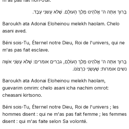
בָּרוּךְ אַתָּה ה' אֱלהֵינוּ מֶלֶךְ הָעולָם. שֶׁלּא עָשנִי עָבֶד.
Baroukh ata Adonai Eloheinou melekh haolam. Chelo
asani aved.
Béni sois-Tu, Éternel notre Dieu, Roi de l'univers, qui ne
m'as pas fait esclave.
בָּרוּךְ אַתָּה ה' אֱלֹהֵינוּ מֶלֶךְ הָעוֹלָם, גברים אומרים: שֶׁלֹּא עָשַׂנִי אשָּׁה
נשים אומרות: שֶׁעָשַׂנִי כִּרְצוֹנוֹ.
Baroukh ata Adonai Eloheinou melekh haolam,
guevarim omrim: chelo asani icha nachim omrot:
cheasani kirtsono.
Béni sois-Tu, Éternel notre Dieu, Roi de l'univers ; les
hommes disent : qui ne m'as pas fait femme ; les femmes
disent : qui m'as faite selon Sa volonté.