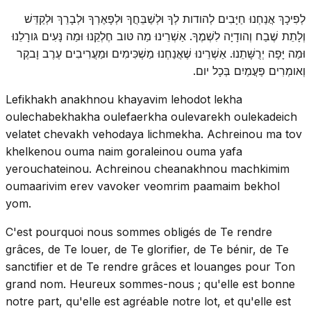
לְפִיכָךְ אֲנַחְנוּ חַיָּבִים לְהודות לְךָ וּלְשַׁבֵּחֲךָ וּלְפָאֶרְךָ וּלְבָרֵךְ וּלְקַדֵּשׁ
וְלָתֵת שֶׁבַח וְהודָיָה לִשְׁמֶךָ. אַשְׁרֵינוּ מַה טּוב חֶלְקֵנוּ וּמַה נָּעִים גּורָלֵנוּ
וּמַה יָּפָה יְרֻשָּׁתֵנוּ. אַשְׁרֵינוּ שֶׁאֲנַחְנוּ מַשְׁכִּימִים וּמַעֲרִיבִים עֶרֶב וָבקֶר
וְאומְרִים פַּעֲמַיִם בְּכָל יום.
Lefikhakh anakhnou khayavim lehodot lekha
oulechabekhakha oulefaerkha oulevarekh oulekadeich
velatet chevakh vehodaya lichmekha. Achreinou ma tov
khelkenou ouma naim goraleinou ouma yafa
yerouchateinou. Achreinou cheanakhnou machkimim
oumaarivim erev vavoker veomrim paamaim bekhol
yom.
C'est pourquoi nous sommes obligés de Te rendre
grâces, de Te louer, de Te glorifier, de Te bénir, de Te
sanctifier et de Te rendre grâces et louanges pour Ton
grand nom. Heureux sommes-nous ; qu'elle est bonne
notre part, qu'elle est agréable notre lot, et qu'elle est