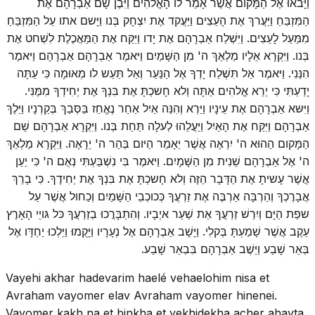
וַיָּבאוּ אֶל הַמָּקום אֲשֶׁר אָמַר לו הָאֱלהִים וַיִּבֶן שָׁם אַבְרָהָם אֶת
הַמִּזְבֵּחַ וַיַּעֲרךְ אֶת הָעֵצִים וַיַּעֲקד אֶת יִצְחָק בְּנו וַיָּשם אתו עַל הַמִּזְבֵּחַ
מִמַּעַל לָעֵצִים. וַיִּשְׁלַח אַבְרָהָם אֶת יָדו וַיִּקַּח אֶת הַמַּאֲכֶלֶת לִשְׁחט אֶת
בְּנו. וַיִּקְרָא אֵלָיו מַלְאַךְ ה' מִן הַשָּׁמַיִם וַיּאמֶר אַבְרָהָם אַבְרָהָם וַיּאמֶר
הִנֵּנִי. וַיּאמֶר אַל תִּשְׁלַח יָדְךָ אֶל הַנַּעַר וְאַל תַּעַש לו מְאוּמָה כִּי עַתָּה
יָדַעְתִּי כִּי יְרֵא אֱלהִים אַתָּה וְלא חָשכְתָּ אֶת בִּנְךָ אֶת יְחִידְךָ מִמֶּנִּי.
וַיִּשּא אַבְרָהָם אֶת עֵינָיו וַיַּרְא וְהִנֵּה אַיִל אַחַר נֶאֱחַז בַּסְּבַךְ בְּקַרְנָיו וַיֵּלֶךְ
אַבְרָהָם וַיִּקַּח אֶת הָאַיִל וַיַּעֲלֵהוּ לְעלָה תַּחַת בְּנו. וַיִּקְרָא אַבְרָהָם שֵׁם
הַמָּקום הַהוּא ה' יִרְאֶה אֲשֶׁר יֵאָמֵר הַיּום בְּהַר ה' יֵרָאֶה. וַיִּקְרָא מַלְאַךְ
ה' אֶל אַבְרָהָם שֵׁנִית מִן הַשָּׁמָיִם. וַיּאמֶר בִּי נִשְׁבַּעְתִּי נְאֻם ה' כִּי יַעַן
אֲשֶׁר עָשיתָ אֶת הַדָּבָר הַזֶּה וְלא חָשכְתָּ אֶת בִּנְךָ אֶת יְחִידֶךָ. כִּי בָרֵךְ
אֲבָרֶכְךָ וְהַרְבָּה אַרְבֶּה אֶת זַרְעֲךָ כְּכוכְבֵי הַשָּׁמַיִם וְכַחול אֲשֶׁר עַל
שפַת הַיָּם וְיִרַשׁ זַרְעֲךָ אֵת שַׁעַר איְבָיו. וְהִתְבָּרֲכוּ בְזַרְעֲךָ כּל גּויֵי הָאָרֶץ
עֵקֶב אֲשֶׁר שָׁמַעְתָּ בְּקלִי. וַיָּשָׁב אַבְרָהָם אֶל נְעָרָיו וַיָּקֻמוּ וַיֵּלְכוּ יַחְדָּו אֶל
בְּאֵר שָׁבַע וַיֵּשֶׁב אַבְרָהָם בִּבְאֵר שָׁבַע.
Vayehi akhar hadevarim haelé vehaelohim nisa et
Avraham vayomer elav Avraham vayomer hinenei.
Vayomer kakh na et binkha et yekhidekha acher ahavta