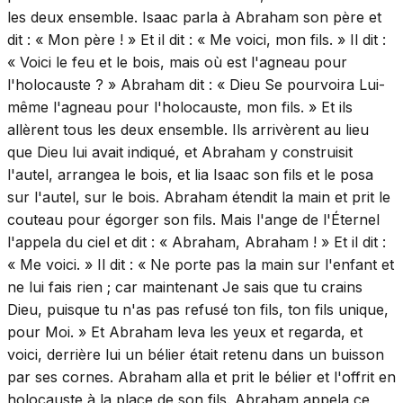
les deux ensemble. Isaac parla à Abraham son père et
dit : « Mon père ! » Et il dit : « Me voici, mon fils. » Il dit :
« Voici le feu et le bois, mais où est l'agneau pour
l'holocauste ? » Abraham dit : « Dieu Se pourvoira Lui-
même l'agneau pour l'holocauste, mon fils. » Et ils
allèrent tous les deux ensemble. Ils arrivèrent au lieu
que Dieu lui avait indiqué, et Abraham y construisit
l'autel, arrangea le bois, et lia Isaac son fils et le posa
sur l'autel, sur le bois. Abraham étendit la main et prit le
couteau pour égorger son fils. Mais l'ange de l'Éternel
l'appela du ciel et dit : « Abraham, Abraham ! » Et il dit :
« Me voici. » Il dit : « Ne porte pas la main sur l'enfant et
ne lui fais rien ; car maintenant Je sais que tu crains
Dieu, puisque tu n'as pas refusé ton fils, ton fils unique,
pour Moi. » Et Abraham leva les yeux et regarda, et
voici, derrière lui un bélier était retenu dans un buisson
par ses cornes. Abraham alla et prit le bélier et l'offrit en
holocauste à la place de son fils. Abraham appela ce