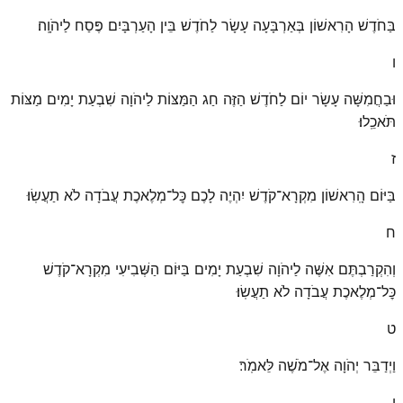
בַּחֹדֶשׁ הָרִאשׁוֹן בְּאַרְבָּעָה עָשָׂר לַחֹדֶשׁ בֵּין הָעַרְבָּיִם פֶּסַח לַיהֹוָֽה׃
ו
וּבַחֲמִשָּׁה עָשָׂר יוֹם לַחֹדֶשׁ הַזֶּה חַג הַמַּצּוֹת לַיהֹוָה שִׁבְעַת יָמִים מַצּוֹת
תֹּאכֵֽלוּ׃
ז
בַּיּוֹם הָֽרִאשׁוֹן מִקְרָא־קֹדֶשׁ יִהְיֶה לָכֶם כׇּל־מְלֶאכֶת עֲבֹדָה לֹא תַעֲשֽׂוּ׃
ח
וְהִקְרַבְתֶּם אִשֶּׁה לַיהֹוָה שִׁבְעַת יָמִים בַּיּוֹם הַשְּׁבִיעִי מִקְרָא־קֹדֶשׁ
כׇּל־מְלֶאכֶת עֲבֹדָה לֹא תַעֲשֽׂוּ׃
ט
וַיְדַבֵּר יְהֹוָה אֶל־מֹשֶׁה לֵּאמֹֽר׃
י