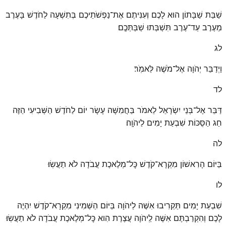
שַׁבַּת שַׁבָּתוֹן הוּא לָכֶם וְעִנִּיתֶם אֶת־נַפְשֹׁתֵיכֶם בְּתִשְׁעָה לַחֹדֶשׁ בָּעֶרֶב
מֵעֶרֶב עַד־עֶרֶב תִּשְׁבְּתוּ שַׁבַּתְּכֶֽם׃
לג
וַיְדַבֵּר יְהֹוָה אֶל־מֹשֶׁה לֵּאמֹֽר׃
לד
דַּבֵּר אֶל־בְּנֵי יִשְׂרָאֵל לֵאמֹר בַּחֲמִשָּׁה עָשָׂר יוֹם לַחֹדֶשׁ הַשְּׁבִיעִי הַזֶּה
חַג הַסֻּכּוֹת שִׁבְעַת יָמִים לַיהֹוָֽה׃
לה
בַּיּוֹם הָרִאשׁוֹן מִקְרָא־קֹדֶשׁ כׇּל־מְלֶאכֶת עֲבֹדָה לֹא תַעֲשֽׂוּ׃
לו
שִׁבְעַת יָמִים תַּקְרִיבוּ אִשֶּׁה לַיהֹוָה בַּיּוֹם הַשְּׁמִינִי מִקְרָא־קֹדֶשׁ יִהְיֶה
לָכֶם וְהִקְרַבְתֶּם אִשֶּׁה לַֽיהֹוָה עֲצֶרֶת הִוא כׇּל־מְלֶאכֶת עֲבֹדָה לֹא תַעֲשֽׂוּ׃