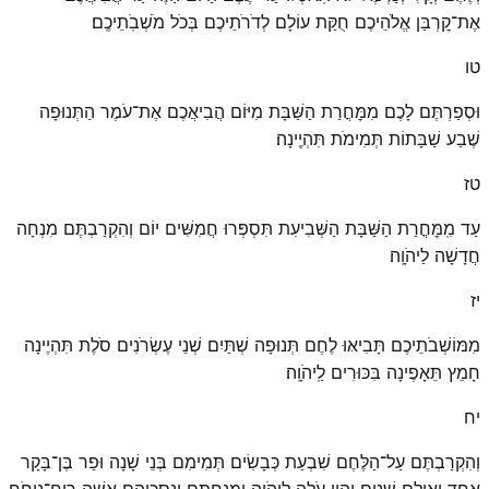
אֶת־קׇרְבַּן אֱלֹהֵיכֶם חֻקַּת עוֹלָם לְדֹרֹתֵיכֶם בְּכֹל מֹשְׁבֹֽתֵיכֶֽם׃
טו
וּסְפַרְתֶּם לָכֶם מִמׇּחֳרַת הַשַּׁבָּת מִיּוֹם הֲבִיאֲכֶם אֶת־עֹמֶר הַתְּנוּפָה
שֶׁבַע שַׁבָּתוֹת תְּמִימֹת תִּהְיֶֽינָה׃
טז
עַד מִֽמׇּחֳרַת הַשַּׁבָּת הַשְּׁבִיעִת תִּסְפְּרוּ חֲמִשִּׁים יוֹם וְהִקְרַבְתֶּם מִנְחָה
חֲדָשָׁה לַיהֹוָֽה׃
יז
מִמּוֹשְׁבֹתֵיכֶם תָּבִיאּוּ לֶחֶם תְּנוּפָה שְׁתַּיִם שְׁנֵי עֶשְׂרֹנִים סֹלֶת תִּהְיֶינָה
חָמֵץ תֵּאָפֶינָה בִּכּוּרִים לַֽיהֹוָֽה׃
יח
וְהִקְרַבְתֶּם עַל־הַלֶּחֶם שִׁבְעַת כְּבָשִׂים תְּמִימִם בְּנֵי שָׁנָה וּפַר בֶּן־בָּקָר
אֶחָד וְאֵילִם שְׁנָיִם יִהְיוּ עֹלָה לַֽיהֹוָה וּמִנְחָתָם וְנִסְכֵּיהֶם אִשֵּׁה רֵֽיחַ־נִיחֹחַ