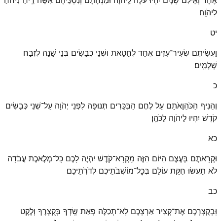
לַיהֹוָֽה׃
יט
וַעֲשִׂיתֶם שְׂעִיר־עִזִּים אֶחָד לְחַטָּאת וּשְׁנֵי כְבָשִׂים בְּנֵי שָׁנָה לְזֶבַח
שְׁלָמִֽים׃
כ
וְהֵנִיף הַכֹּהֵןאֹתָם עַל לֶחֶם הַבִּכֻּרִים תְּנוּפָה לִפְנֵי יְהֹוָה עַל־שְׁנֵי כְּבָשִׂים
קֹדֶשׁ יִהְיוּ לַיהֹוָה לַכֹּהֵֽן׃
כא
וּקְרָאתֶם בְּעֶצֶם הַיּוֹם הַזֶּה מִֽקְרָא־קֹדֶשׁ יִהְיֶה לָכֶם כׇּל־מְלֶאכֶת עֲבֹדָה
לֹא תַעֲשׂוּ חֻקַּת עוֹלָם בְּכׇל־מוֹשְׁבֹתֵיכֶם לְדֹרֹֽתֵיכֶֽם׃
כב
וּֽבְקֻצְרְכֶם אֶת־קְצִיר אַרְצְכֶם לֹֽא־תְכַלֶּה פְּאַת שָֽׂדְךָ בְּקֻצְרֶךָ וְלֶקֶט