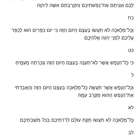
לָכֶם וְעִנִּיתֶם אֶת־נַפְשֹׁתֵיכֶם וְהִקְרַבְתֶּם אִשֶּׁה לַיהֹוָֽה׃
כח
וְכׇל־מְלָאכָה לֹא תַעֲשׂוּ בְּעֶצֶם הַיּוֹם הַזֶּה כִּי יוֹם כִּפֻּרִים הוּא לְכַפֵּר
עֲלֵיכֶם לִפְנֵי יְהֹוָה אֱלֹהֵיכֶֽם׃
כט
כִּי כׇל־הַנֶּפֶשׁ אֲשֶׁר לֹֽא־תְעֻנֶּה בְּעֶצֶם הַיּוֹם הַזֶּה וְנִכְרְתָה מֵֽעַמֶּֽיהָ׃
ל
וְכׇל־הַנֶּפֶשׁ אֲשֶׁר תַּעֲשֶׂה כׇּל־מְלָאכָה בְּעֶצֶם הַיּוֹם הַזֶּה וְהַֽאֲבַדְתִּי
אֶת־הַנֶּפֶשׁ הַהִוא מִקֶּרֶב עַמָּֽהּ׃
לא
כׇּל־מְלָאכָה לֹא תַעֲשׂוּ חֻקַּת עוֹלָם לְדֹרֹתֵיכֶם בְּכֹל מֹשְׁבֹֽתֵיכֶֽם׃
לב