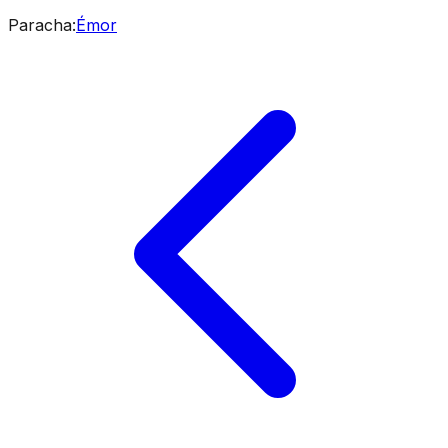
Paracha
:
Émor