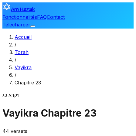
Am Hazak
Fonctionnalités
FAQ
Contact
Télécharger
Accueil
/
Torah
/
Vayikra
/
Chapitre 23
ויקרא
כג
Vayikra
Chapitre 23
44 versets