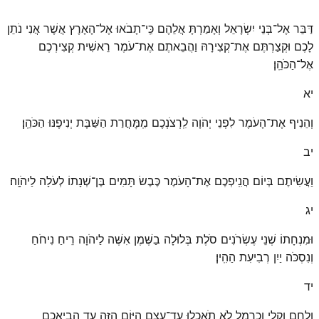
דַּבֵּר אֶל־בְּנֵי יִשְׂרָאֵל וְאָמַרְתָּ אֲלֵהֶם כִּֽי־תָבֹאוּ אֶל־הָאָרֶץ אֲשֶׁר אֲנִי נֹתֵן
לָכֶם וּקְצַרְתֶּם אֶת־קְצִירָהּ וַהֲבֵאתֶם אֶת־עֹמֶר רֵאשִׁית קְצִירְכֶם
אֶל־הַכֹּהֵֽן׃
יא
וְהֵנִיף אֶת־הָעֹמֶר לִפְנֵי יְהֹוָה לִֽרְצֹנְכֶם מִֽמׇּחֳרַת הַשַּׁבָּת יְנִיפֶנּוּ הַכֹּהֵֽן׃
יב
וַעֲשִׂיתֶם בְּיוֹם הֲנִֽיפְכֶם אֶת־הָעֹמֶר כֶּבֶשׂ תָּמִים בֶּן־שְׁנָתוֹ לְעֹלָה לַיהֹוָֽה׃
יג
וּמִנְחָתוֹ שְׁנֵי עֶשְׂרֹנִים סֹלֶת בְּלוּלָה בַשֶּׁמֶן אִשֶּׁה לַיהֹוָה רֵיחַ נִיחֹחַ
וְנִסְכֹּה יַיִן רְבִיעִת הַהִֽין׃
יד
וְלֶחֶם וְקָלִי וְכַרְמֶל לֹא תֹֽאכְלוּ עַד־עֶצֶם הַיּוֹם הַזֶּה עַד הֲבִיאֲכֶם