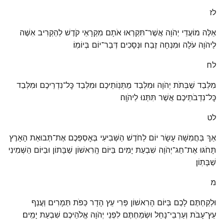
לז
אֵלֶּה מוֹעֲדֵי יְהֹוָה אֲשֶׁר־תִּקְרְאוּ אֹתָם מִקְרָאֵי קֹדֶשׁ לְהַקְרִיב אִשֶּׁה
לַיהֹוָה עֹלָה וּמִנְחָה זֶבַח וּנְסָכִים דְּבַר־יוֹם בְּיוֹמֽוֹ׃
לח
מִלְּבַד שַׁבְּתֹת יְהֹוָה וּמִלְּבַד מַתְּנֽוֹתֵיכֶם וּמִלְּבַד כׇּל־נִדְרֵיכֶם וּמִלְּבַד
כׇּל־נִדְבֹתֵיכֶם אֲשֶׁר תִּתְּנוּ לַיהֹוָֽה׃
לט
אַךְ בַּחֲמִשָּׁה עָשָׂר יוֹם לַחֹדֶשׁ הַשְּׁבִיעִי בְּאׇסְפְּכֶם אֶת־תְּבוּאַת הָאָרֶץ
תָּחֹגּוּ אֶת־חַג־יְהֹוָה שִׁבְעַת יָמִים בַּיּוֹם הָֽרִאשׁוֹן שַׁבָּתוֹן וּבַיּוֹם הַשְּׁמִינִי
שַׁבָּתֽוֹן׃
מ
וּלְקַחְתֶּם לָכֶם בַּיּוֹם הָרִאשׁוֹן פְּרִי עֵץ הָדָר כַּפֹּת תְּמָרִים וַעֲנַף
עֵץ־עָבֹת וְעַרְבֵי־נָחַל וּשְׂמַחְתֶּם לִפְנֵי יְהֹוָה אֱלֹהֵיכֶם שִׁבְעַת יָמִֽים׃