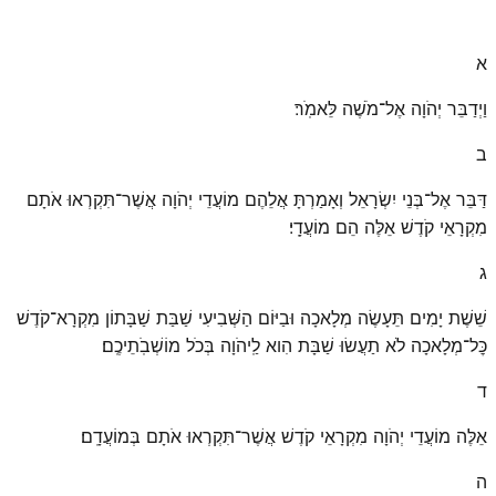
א
וַיְדַבֵּר יְהֹוָה אֶל־מֹשֶׁה לֵּאמֹֽר׃
ב
דַּבֵּר אֶל־בְּנֵי יִשְׂרָאֵל וְאָמַרְתָּ אֲלֵהֶם מוֹעֲדֵי יְהֹוָה אֲשֶׁר־תִּקְרְאוּ אֹתָם
מִקְרָאֵי קֹדֶשׁ אֵלֶּה הֵם מוֹעֲדָֽי׃
ג
שֵׁשֶׁת יָמִים תֵּעָשֶׂה מְלָאכָה וּבַיּוֹם הַשְּׁבִיעִי שַׁבַּת שַׁבָּתוֹן מִקְרָא־קֹדֶשׁ
כׇּל־מְלָאכָה לֹא תַעֲשׂוּ שַׁבָּת הִוא לַֽיהֹוָה בְּכֹל מוֹשְׁבֹֽתֵיכֶֽם׃
ד
אֵלֶּה מוֹעֲדֵי יְהֹוָה מִקְרָאֵי קֹדֶשׁ אֲשֶׁר־תִּקְרְאוּ אֹתָם בְּמוֹעֲדָֽם׃
ה