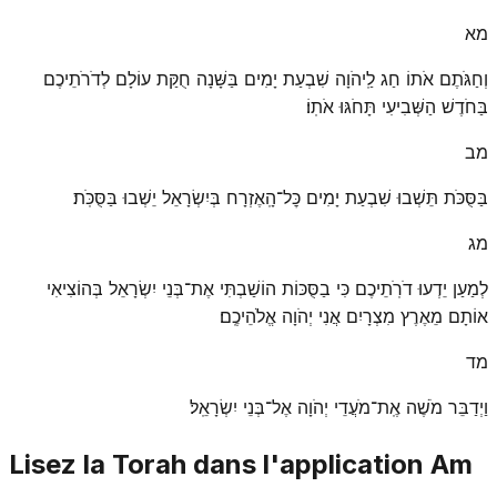
מא
וְחַגֹּתֶם אֹתוֹ חַג לַֽיהֹוָה שִׁבְעַת יָמִים בַּשָּׁנָה חֻקַּת עוֹלָם לְדֹרֹתֵיכֶם
בַּחֹדֶשׁ הַשְּׁבִיעִי תָּחֹגּוּ אֹתֽוֹ׃
מב
בַּסֻּכֹּת תֵּשְׁבוּ שִׁבְעַת יָמִים כׇּל־הָֽאֶזְרָח בְּיִשְׂרָאֵל יֵשְׁבוּ בַּסֻּכֹּֽת׃
מג
לְמַעַן יֵדְעוּ דֹרֹֽתֵיכֶם כִּי בַסֻּכּוֹת הוֹשַׁבְתִּי אֶת־בְּנֵי יִשְׂרָאֵל בְּהוֹצִיאִי
אוֹתָם מֵאֶרֶץ מִצְרָיִם אֲנִי יְהֹוָה אֱלֹהֵיכֶֽם׃
מד
וַיְדַבֵּר מֹשֶׁה אֶֽת־מֹעֲדֵי יְהֹוָה אֶל־בְּנֵי יִשְׂרָאֵֽל׃
Lisez la Torah dans l'application Am