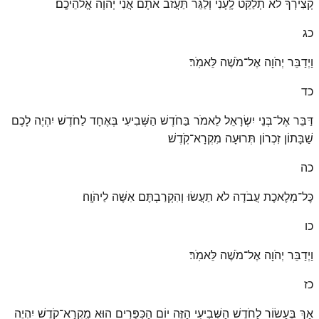
קְצִירְךָ לֹא תְלַקֵּט לֶֽעָנִי וְלַגֵּר תַּעֲזֹב אֹתָם אֲנִי יְהֹוָה אֱלֹהֵיכֶֽם׃
כג
וַיְדַבֵּר יְהֹוָה אֶל־מֹשֶׁה לֵּאמֹֽר׃
כד
דַּבֵּר אֶל־בְּנֵי יִשְׂרָאֵל לֵאמֹר בַּחֹדֶשׁ הַשְּׁבִיעִי בְּאֶחָד לַחֹדֶשׁ יִהְיֶה לָכֶם
שַׁבָּתוֹן זִכְרוֹן תְּרוּעָה מִקְרָא־קֹֽדֶשׁ׃
כה
כׇּל־מְלֶאכֶת עֲבֹדָה לֹא תַעֲשׂוּ וְהִקְרַבְתֶּם אִשֶּׁה לַיהֹוָֽה׃
כו
וַיְדַבֵּר יְהֹוָה אֶל־מֹשֶׁה לֵּאמֹֽר׃
כז
אַךְ בֶּעָשׂוֹר לַחֹדֶשׁ הַשְּׁבִיעִי הַזֶּה יוֹם הַכִּפֻּרִים הוּא מִֽקְרָא־קֹדֶשׁ יִהְיֶה