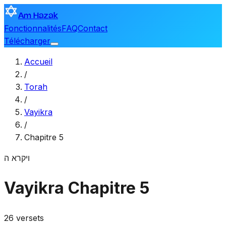
Am Hazak
Fonctionnalités
FAQ
Contact
Télécharger
Accueil
/
Torah
/
Vayikra
/
Chapitre 5
ויקרא
ה
Vayikra
Chapitre 5
26 versets