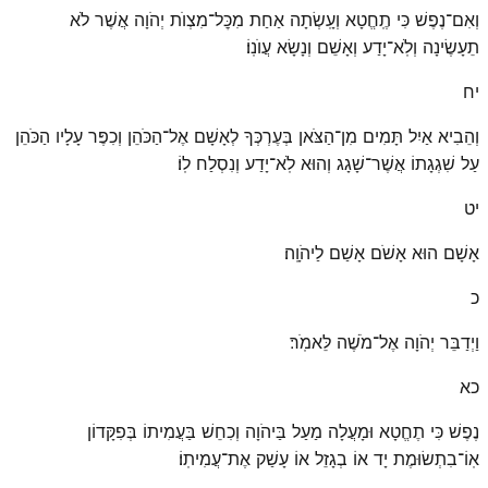
וְאִם־נֶפֶשׁ כִּי תֶֽחֱטָא וְעָֽשְׂתָה אַחַת מִכׇּל־מִצְוֺת יְהֹוָה אֲשֶׁר לֹא
תֵעָשֶׂינָה וְלֹֽא־יָדַע וְאָשֵׁם וְנָשָׂא עֲוֺנֽוֹ׃
יח
וְהֵבִיא אַיִל תָּמִים מִן־הַצֹּאן בְּעֶרְכְּךָ לְאָשָׁם אֶל־הַכֹּהֵן וְכִפֶּר עָלָיו הַכֹּהֵן
עַל שִׁגְגָתוֹ אֲשֶׁר־שָׁגָג וְהוּא לֹֽא־יָדַע וְנִסְלַח לֽוֹ׃
יט
אָשָׁם הוּא אָשֹׁם אָשַׁם לַיהֹוָֽה׃
כ
וַיְדַבֵּר יְהֹוָה אֶל־מֹשֶׁה לֵּאמֹֽר׃
כא
נֶפֶשׁ כִּי תֶחֱטָא וּמָעֲלָה מַעַל בַּיהֹוָה וְכִחֵשׁ בַּעֲמִיתוֹ בְּפִקָּדוֹן
אֽוֹ־בִתְשׂוּמֶת יָד אוֹ בְגָזֵל אוֹ עָשַׁק אֶת־עֲמִיתֽוֹ׃