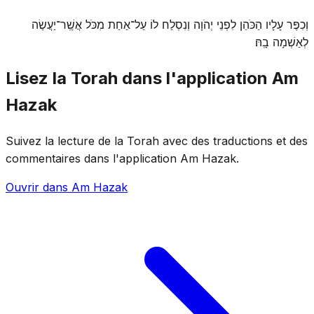
וְכִפֶּר עָלָיו הַכֹּהֵן לִפְנֵי יְהֹוָה וְנִסְלַח לוֹ עַל־אַחַת מִכֹּל אֲשֶֽׁר־יַעֲשֶׂה
לְאַשְׁמָה בָֽהּ׃
Lisez la Torah dans l'application Am
Hazak
Suivez la lecture de la Torah avec des traductions et des
commentaires dans l'application Am Hazak.
Ouvrir dans Am Hazak