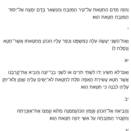
וְהִזָּה מִדַּם הַחַטָּאת עַל־קִיר הַמִּזְבֵּחַ וְהַנִּשְׁאָר בַּדָּם יִמָּצֵה אֶל־יְסוֹד
הַמִּזְבֵּחַ חַטָּאת הֽוּא׃
י
וְאֶת־הַשֵּׁנִי יַעֲשֶׂה עֹלָה כַּמִּשְׁפָּט וְכִפֶּר עָלָיו הַכֹּהֵן מֵחַטָּאתוֹ אֲשֶׁר־חָטָא
וְנִסְלַח לֽוֹ׃
יא
וְאִם־לֹא תַשִּׂיג יָדוֹ לִשְׁתֵּי תֹרִים אוֹ לִשְׁנֵי בְנֵי־יוֹנָה וְהֵבִיא אֶת־קׇרְבָּנוֹ
אֲשֶׁר חָטָא עֲשִׂירִת הָאֵפָה סֹלֶת לְחַטָּאת לֹא־יָשִׂים עָלֶיהָ שֶׁמֶן וְלֹא־יִתֵּן
עָלֶיהָ לְבֹנָה כִּי חַטָּאת הִֽוא׃
יב
וֶהֱבִיאָהּ אֶל־הַכֹּהֵן וְקָמַץ הַכֹּהֵןמִמֶּנָּה מְלוֹא קֻמְצוֹ אֶת־אַזְכָּרָתָהּ
וְהִקְטִיר הַמִּזְבֵּחָה עַל אִשֵּׁי יְהֹוָה חַטָּאת הִֽוא׃
יג