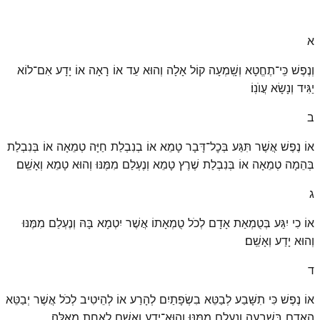
א
וְנֶפֶשׁ כִּֽי־תֶחֱטָא וְשָֽׁמְעָה קוֹל אָלָה וְהוּא עֵד אוֹ רָאָה אוֹ יָדָע אִם־לוֹא
יַגִּיד וְנָשָׂא עֲוֺנֽוֹ׃
ב
אוֹ נֶפֶשׁ אֲשֶׁר תִּגַּע בְּכׇל־דָּבָר טָמֵא אוֹ בְנִבְלַת חַיָּה טְמֵאָה אוֹ בְּנִבְלַת
בְּהֵמָה טְמֵאָה אוֹ בְּנִבְלַת שֶׁרֶץ טָמֵא וְנֶעְלַם מִמֶּנּוּ וְהוּא טָמֵא וְאָשֵֽׁם׃
ג
אוֹ כִי יִגַּע בְּטֻמְאַת אָדָם לְכֹל טֻמְאָתוֹ אֲשֶׁר יִטְמָא בָּהּ וְנֶעְלַם מִמֶּנּוּ
וְהוּא יָדַע וְאָשֵֽׁם׃
ד
אוֹ נֶפֶשׁ כִּי תִשָּׁבַע לְבַטֵּא בִשְׂפָתַיִם לְהָרַע אוֹ לְהֵיטִיב לְכֹל אֲשֶׁר יְבַטֵּא
הָאָדָם בִּשְׁבֻעָה וְנֶעְלַם מִמֶּנּוּ וְהוּא־יָדַע וְאָשֵׁם לְאַחַת מֵאֵֽלֶּה׃