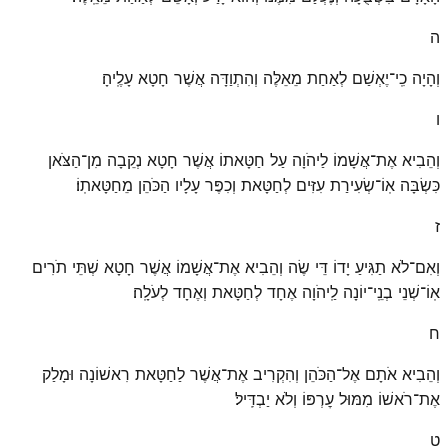
ה
וְהָיָה כִֽי־יֶאְשַׁם לְאַחַת מֵאֵלֶּה וְהִתְוַדָּה אֲשֶׁר חָטָא עָלֶֽיהָ׃
ו
וְהֵבִיא אֶת־אֲשָׁמוֹ לַיהֹוָה עַל חַטָּאתוֹ אֲשֶׁר חָטָא נְקֵבָה מִן־הַצֹּאן
כִּשְׂבָּה אֽוֹ־שְׂעִירַת עִזִּים לְחַטָּאת וְכִפֶּר עָלָיו הַכֹּהֵן מֵחַטָּאתֽוֹ׃
ז
וְאִם־לֹא תַגִּיעַ יָדוֹ דֵּי שֶׂה וְהֵבִיא אֶת־אֲשָׁמוֹ אֲשֶׁר חָטָא שְׁתֵּי תֹרִים
אֽוֹ־שְׁנֵי בְנֵֽי־יוֹנָה לַֽיהֹוָה אֶחָד לְחַטָּאת וְאֶחָד לְעֹלָֽה׃
ח
וְהֵבִיא אֹתָם אֶל־הַכֹּהֵן וְהִקְרִיב אֶת־אֲשֶׁר לַחַטָּאת רִאשׁוֹנָה וּמָלַק
אֶת־רֹאשׁוֹ מִמּוּל עׇרְפּוֹ וְלֹא יַבְדִּֽיל׃
ט