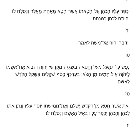
וְכִפֶּר עָלָיו הַכֹּהֵן עַל־חַטָּאתוֹ אֲשֶׁר־חָטָא מֵֽאַחַת מֵאֵלֶּה וְנִסְלַח לוֹ
וְהָיְתָה לַכֹּהֵן כַּמִּנְחָֽה׃
יד
וַיְדַבֵּר יְהֹוָה אֶל־מֹשֶׁה לֵּאמֹֽר׃
טו
נֶפֶשׁ כִּֽי־תִמְעֹל מַעַל וְחָֽטְאָה בִּשְׁגָגָה מִקׇּדְשֵׁי יְהֹוָה וְהֵבִיא אֶת־אֲשָׁמוֹ
לַֽיהֹוָה אַיִל תָּמִים מִן־הַצֹּאן בְּעֶרְכְּךָ כֶּֽסֶף־שְׁקָלִים בְּשֶֽׁקֶל־הַקֹּדֶשׁ
לְאָשָֽׁם׃
טז
וְאֵת אֲשֶׁר חָטָא מִן־הַקֹּדֶשׁ יְשַׁלֵּם וְאֶת־חֲמִֽישִׁתוֹ יוֹסֵף עָלָיו וְנָתַן אֹתוֹ
לַכֹּהֵן וְהַכֹּהֵן יְכַפֵּר עָלָיו בְּאֵיל הָאָשָׁם וְנִסְלַח לֽוֹ׃
יז