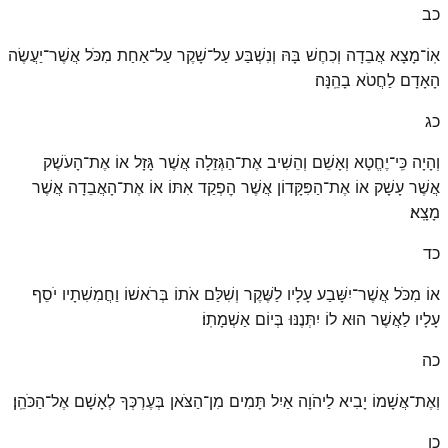
כב
אֽוֹ־מָצָא אֲבֵדָה וְכִחֶשׁ בָּהּ וְנִשְׁבַּע עַל־שָׁקֶר עַל־אַחַת מִכֹּל אֲשֶׁר־יַעֲשֶׂה
הָאָדָם לַחֲטֹא בָהֵֽנָּה׃
כג
וְהָיָה כִּֽי־יֶחֱטָא וְאָשֵׁם וְהֵשִׁיב אֶת־הַגְּזֵלָה אֲשֶׁר גָּזָל אוֹ אֶת־הָעֹשֶׁק
אֲשֶׁר עָשָׁק אוֹ אֶת־הַפִּקָּדוֹן אֲשֶׁר הׇפְקַד אִתּוֹ אוֹ אֶת־הָאֲבֵדָה אֲשֶׁר
מָצָֽא׃
כד
אוֹ מִכֹּל אֲשֶׁר־יִשָּׁבַע עָלָיו לַשֶּׁקֶר וְשִׁלַּם אֹתוֹ בְּרֹאשׁוֹ וַחֲמִשִׁתָיו יֹסֵף
עָלָיו לַאֲשֶׁר הוּא לוֹ יִתְּנֶנּוּ בְּיוֹם אַשְׁמָתֽוֹ׃
כה
וְאֶת־אֲשָׁמוֹ יָבִיא לַיהֹוָה אַיִל תָּמִים מִן־הַצֹּאן בְּעֶרְכְּךָ לְאָשָׁם אֶל־הַכֹּהֵֽן׃
כו