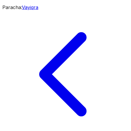
Paracha
:
Vayiqra