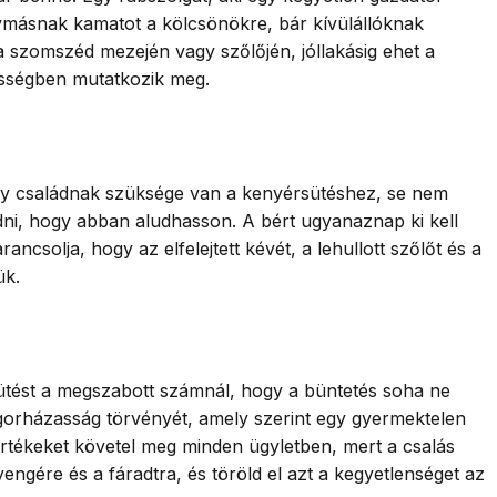
gymásnak kamatot a kölcsönökre, bár kívülállóknak
 a szomszéd mezején vagy szőlőjén, jóllakásig ehet a
tességben mutatkozik meg.
egy családnak szüksége van a kenyérsütéshez, se nem
adni, hogy abban aludhasson. A bért ugyanaznap ki kell
csolja, hogy az elfelejtett kévét, a lehullott szőlőt és a
ük.
ütést a megszabott számnál, hogy a büntetés soha ne
ógorházasság törvényét, amely szerint egy gyermektelen
rtékeket követel meg minden ügyletben, mert a csalás
engére és a fáradtra, és töröld el azt a kegyetlenséget az