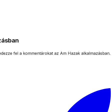
azásban
s fedezze fel a kommentárokat az Am Hazak alkalmazásban.