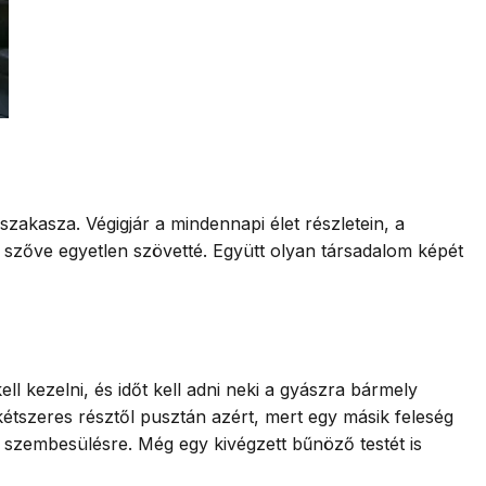
zakasza. Végigjár a mindennapi élet részletein, a
 szőve egyetlen szövetté. Együtt olyan társadalom képét
l kezelni, és időt kell adni neki a gyászra bármely
étszeres résztől pusztán azért, mert egy másik feleség
 szembesülésre. Még egy kivégzett bűnöző testét is