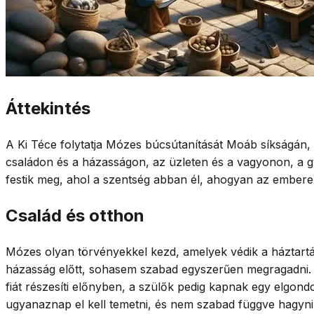
Áttekintés
A Ki Téce folytatja Mózes búcsútanítását Moáb síkságán, 
családon és a házasságon, az üzleten és a vagyonon, a gy
festik meg, ahol a szentség abban él, ahogyan az ember
Család és otthon
Mózes olyan törvényekkel kezd, amelyek védik a háztartás 
házasság előtt, sohasem szabad egyszerűen megragadni. Eg
fiát részesíti előnyben, a szülők pedig kapnak egy elgon
ugyanaznap el kell temetni, és nem szabad függve hagyni