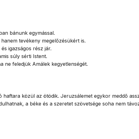
kban bánunk egymással.
, hanem tevékeny megelőzésükért is.
és igazságos rész jár.
is súly sérti Istent.
a ne feledjük Amálek kegyetlenségét.
aló haftara közül az ötödik. Jeruzsálemet egykor meddő ass
dulhatnak, a béke és a szeretet szövetsége soha nem távoz