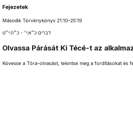
Fejezetek
Második Törvénykönyv 21:10–25:19
דברים כ״א:י׳ - כ״ה:י״ט
Olvassa Párását Ki Técé-t az alkalm
Kövesse a Tóra-olvasást, tekintse meg a fordításokat é