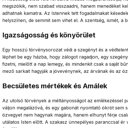
megszökik, nem szabad visszaadni, hanem menedéket kell 
adhatnak kamatra. Az Istennek tett fogadalmakat késedelem
helyszínen, de semmit sem vihet el. A szentség, ismét, a
Igazságosság és könyörület
Egy hosszú törvénysorozat védi a szegényt és a védtelen
léphet be egy házba, hogy zálogot ragadjon, egy szegény e
fizetni, mielőtt a nap lemegy, és mindenkit csak a saját b
mező sarkait hagyják a jövevénynek, az árvának és az ö
Becsületes mértékek és Amálek
Az utolsó törvények a méltányosságot az emlékezéssel p
váljon megalázóvá, és egy gabonát nyomtató ökröt sem sz
özvegyet nem hagynak magára, hanem elhunyt férje család
utálatos Isten előtt. A szakasz ünnepélyes paranccsal ér v