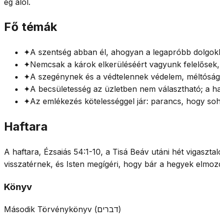
ég alól.
Fő témák
✦
A szentség abban él, ahogyan a legapróbb dolgo
✦
Nemcsak a károk elkerüléséért vagyunk felelősek
✦
A szegénynek és a védtelennek védelem, méltóság 
✦
A becsületesség az üzletben nem választható; a ham
✦
Az emlékezés kötelességgel jár: parancs, hogy soh
Haftara
A haftara, Ézsaiás 54:1-10, a Tisá Beáv utáni hét vigaszt
visszatérnek, és Isten megígéri, hogy bár a hegyek elmoz
Könyv
Második Törvénykönyv
(
דברים
)