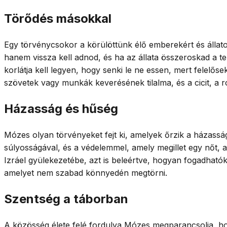
Törődés másokkal
Egy törvénycsokor a körülöttünk élő emberekért és állatok
hanem vissza kell adnod, és ha az állata összeroskad a tehe
korlátja kell legyen, hogy senki le ne essen, mert felelő
szövetek vagy munkák keverésének tilalma, és a cicit, a r
Házasság és hűség
Mózes olyan törvényeket fejt ki, amelyek őrzik a házassá
súlyosságával, és a védelemmel, amely megillet egy nőt, ak
Izráel gyülekezetébe, azt is beleértve, hogyan fogadhatók
amelyet nem szabad könnyedén megtörni.
Szentség a táborban
A közösség élete felé fordulva Mózes megparancsolja, hogy