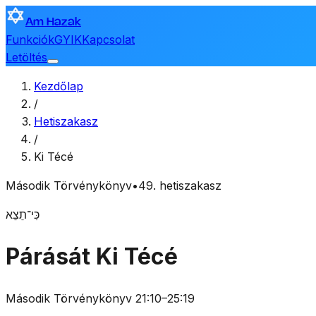
Am Hazak
Funkciók
GYIK
Kapcsolat
Letöltés
Kezdőlap
/
Hetiszakasz
/
Ki Técé
Második Törvénykönyv
•
49. hetiszakasz
כִּי־תֵצֵא
Párását Ki Técé
Második Törvénykönyv 21:10–25:19