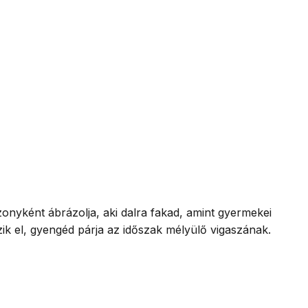
zonyként ábrázolja, aki dalra fakad, amint gyermekei
ik el, gyengéd párja az időszak mélyülő vigaszának.