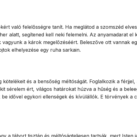
ért való felelősségre tanít. Ha meglátod a szomszéd elvesz
r alatt, segítened kell neki felemelni. Az anyamadarat el kel
sek vagyunk a károk megelőzéséért. Beleszőve ott vannak eg
ojtok elhelyezése egy ruha sarkain.
g kötelékeit és a bensőség méltóságát. Foglalkozik a férjj
it sérelem ért, világos határokat húzva a hűség és a beleeg
 be idővel egykori ellenségek és kívülállók. E törvények a 
 a tábort tisztán és méltóságteljesen tartsák, mert Isten j