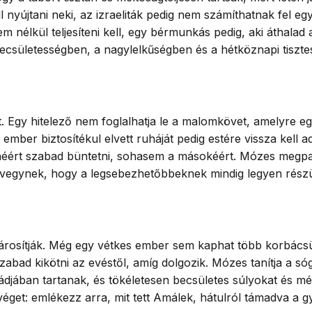
nyújtani neki, az izraeliták pedig nem számíthatnak fel e
 nélkül teljesíteni kell, egy bérmunkás pedig, aki áthalad
 becsületességben, a nagylelkűségben és a hétköznapi tisz
t. Egy hitelező nem foglalhatja le a malomkövet, amelyre 
mber biztosítékul elvett ruháját pedig estére vissza kell 
űnéért szabad büntetni, sohasem a másokéért. Mózes megparan
zvegynek, hogy a legsebezhetőbbeknek mindig legyen rész
árosítják. Még egy vétkes ember sem kaphat több korbács
abad kikötni az evéstől, amíg dolgozik. Mózes tanítja a s
jában tartanak, és tökéletesen becsületes súlyokat és mé
éget: emlékezz arra, mit tett Amálek, hátulról támadva a gy