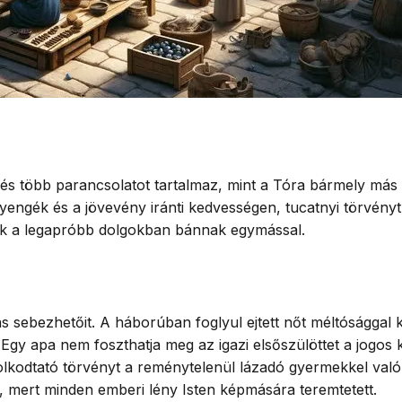
és több parancsolatot tartalmaz, mint a Tóra bármely más s
engék és a jövevény iránti kedvességen, tucatnyi törvényt
ek a legapróbb dolgokban bánnak egymással.
sebezhetőit. A háborúban foglyul ejtett nőt méltósággal kel
y apa nem foszthatja meg az igazi elsőszülöttet a jogos k
dolkodtató törvényt a reménytelenül lázadó gyermekkel való
, mert minden emberi lény Isten képmására teremtetett.