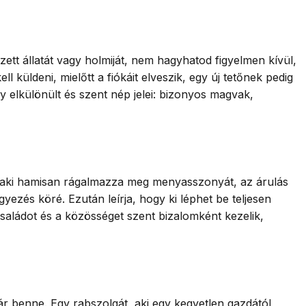
ett állatát vagy holmiját, nem hagyhatod figyelmen kívül,
l küldeni, mielőtt a fiókáit elveszik, egy új tetőnek pedig
y elkülönült és szent nép jelei: bizonyos magvak,
el, aki hamisan rágalmazza meg menyasszonyát, az árulás
yezés köré. Ezután leírja, hogy ki léphet be teljesen
családot és a közösséget szent bizalomként kezelik,
ár benne. Egy rabszolgát, aki egy kegyetlen gazdától