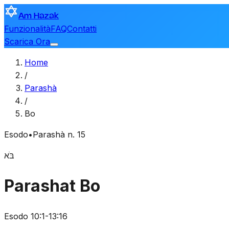
Am Hazak
Funzionalità
FAQ
Contatti
Scarica Ora
Home
/
Parashà
/
Bo
Esodo
•
Parashà n. 15
בֹּא
Parashat Bo
Esodo 10:1-13:16