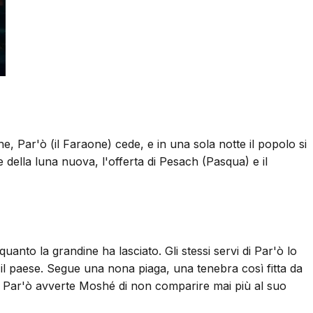
e, Par'ò (il Faraone) cede, e in una sola notte il popolo si
e della luna nuova, l'offerta di Pesach (Pasqua) e il
nto la grandine ha lasciato. Gli stessi servi di Par'ò lo
o il paese. Segue una nona piaga, una tenebra così fitta da
to, Par'ò avverte Moshé di non comparire mai più al suo