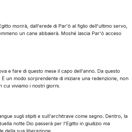
o morirà, dall'erede di Par'ò al figlio dell'ultimo servo,
le nemmeno un cane abbaierà. Moshé lascia Par'ò acceso
ova e fare di questo mese il capo dell'anno. Da questo
i. È un modo sorprendente di iniziare una redenzione, non
ui viviamo i nostri giorni.
angue sugli stipiti e sull'architrave come segno. Dentro, la
uella notte Dio passerà per l'Egitto in giudizio ma
e della sua liberazione.