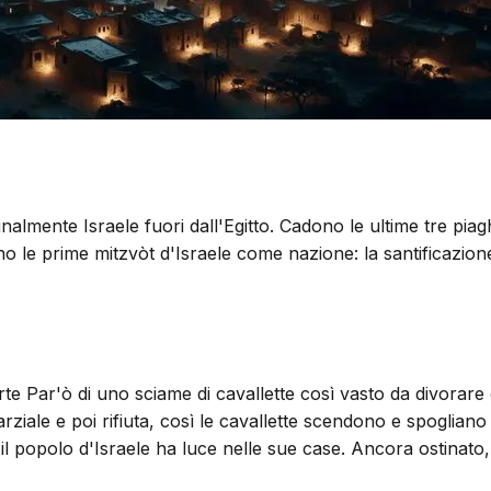
almente Israele fuori dall'Egitto. Cadono le ultime tre piagh
ono le prime mitzvòt d'Israele come nazione: la santificazion
 Par'ò di uno sciame di cavallette così vasto da divorare qua
rziale e poi rifiuta, così le cavallette scendono e spoglian
e il popolo d'Israele ha luce nelle sue case. Ancora ostina