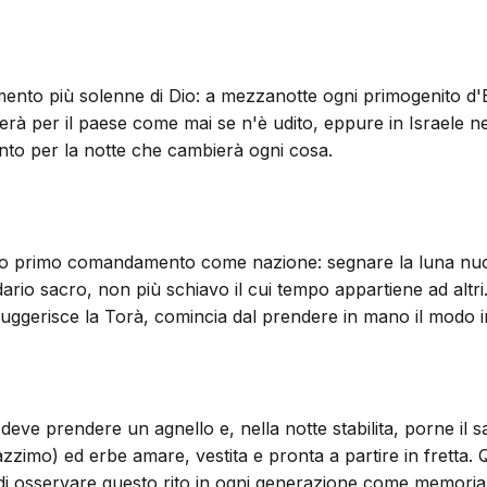
to più solenne di Dio: a mezzanotte ogni primogenito d'Egitt
 leverà per il paese come mai se n'è udito, eppure in Israe
onto per la notte che cambierà ogni cosa.
 il suo primo comandamento come nazione: segnare la luna nu
rio sacro, non più schiavo il cui tempo appartiene ad altr
ggerisce la Torà, comincia dal prendere in mano il modo in c
deve prendere un agnello e, nella notte stabilita, porne il s
zzimo) ed erbe amare, vestita e pronta a partire in fretta. Q
 di osservare questo rito in ogni generazione come memorial