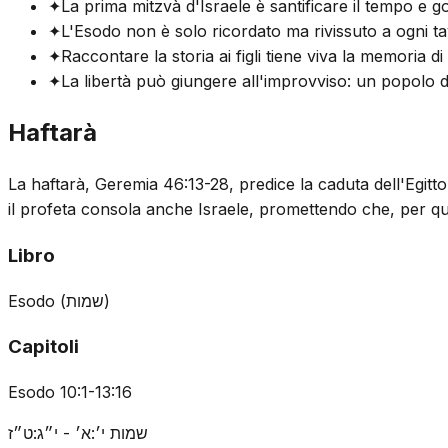
✦
La prima mitzvà d'Israele è santificare il tempo e g
✦
L'Esodo non è solo ricordato ma rivissuto a ogni ta
✦
Raccontare la storia ai figli tiene viva la memoria 
✦
La libertà può giungere all'improvviso: un popolo d
Haftarà
La haftarà, Geremia 46:13-28, predice la caduta dell'Egitt
il profeta consola anche Israele, promettendo che, per qu
Libro
Esodo
(
שמות
)
Capitoli
Esodo 10:1-13:16
שמות י׳:א׳ - י״ג:ט״ז