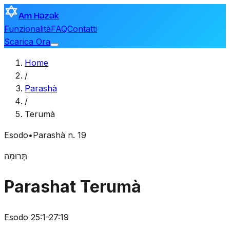
Am Hazak
Funzionalità
FAQ
Contatti
Scarica Ora
Home
/
Parashà
/
Terumà
Esodo
•
Parashà n. 19
תְּרוּמָה
Parashat Terumà
Esodo 25:1-27:19