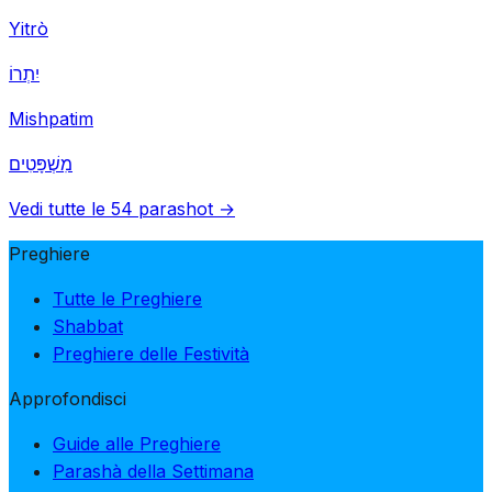
Yitrò
יִתְרוֹ
Mishpatim
מִשְׁפָּטִים
Vedi tutte le 54 parashot →
Preghiere
Tutte le Preghiere
Shabbat
Preghiere delle Festività
Approfondisci
Guide alle Preghiere
Parashà della Settimana