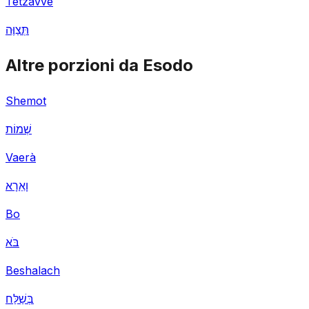
Tetzavvè
תְּצַוֶּה
Altre porzioni da Esodo
Shemot
שְׁמוֹת
Vaerà
וָאֵרָא
Bo
בֹּא
Beshalach
בְּשַׁלַּח