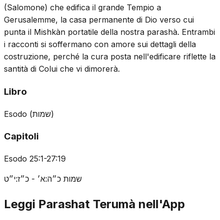
(Salomone) che edifica il grande Tempio a
Gerusalemme, la casa permanente di Dio verso cui
punta il Mishkàn portatile della nostra parashà. Entrambi
i racconti si soffermano con amore sui dettagli della
costruzione, perché la cura posta nell'edificare riflette la
santità di Colui che vi dimorerà.
Libro
Esodo
(
שמות
)
Capitoli
Esodo 25:1-27:19
שמות כ״ה:א׳ - כ״ז:י״ט
Leggi Parashat Terumà nell'App