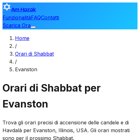
Am Hazak
Funzionalità
FAQ
Contatti
Scarica Ora
Home
/
Orari di Shabbat
/
Evanston
Orari di Shabbat per
Evanston
Trova gli orari precisi di accensione delle candele e di
Havdalà per
Evanston
,
Illinois, USA
. Gli orari mostrati
sono per il prossimo Shabbat.