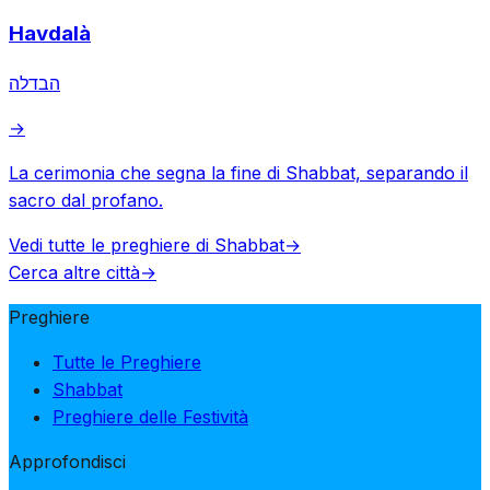
Havdalà
הבדלה
→
La cerimonia che segna la fine di Shabbat, separando il
sacro dal profano.
Vedi tutte le preghiere di Shabbat
→
Cerca altre città
→
Preghiere
Tutte le Preghiere
Shabbat
Preghiere delle Festività
Approfondisci