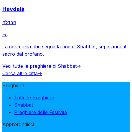
Havdalà
הבדלה
→
La cerimonia che segna la fine di Shabbat, separando il
sacro dal profano.
Vedi tutte le preghiere di Shabbat
→
Cerca altre città
→
Preghiere
Tutte le Preghiere
Shabbat
Preghiere delle Festività
Approfondisci