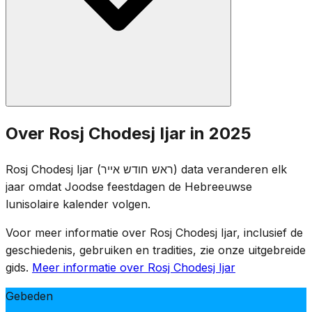
De standaard Rosj Chodesj-gebeden worden gezegd: het
Over Rosj Chodesj Ijar in 2025
halve Hallel, Ya'aleh V'Yavo, de Toralezing en Moesaf.
Aangezien Rosj Chodesj Ijar tijdens de Omerperiode valt,
Rosj Chodesj Ijar (ראש חודש אייר) data veranderen elk
gaat de Omertelling door bij de avonddiensten. De semi-
jaar omdat Joodse feestdagen de Hebreeuwse
rouwgebruiken van de Omer blijven van kracht op Rosj
lunisolaire kalender volgen.
Chodesj zelf.
Voor meer informatie over Rosj Chodesj Ijar, inclusief de
geschiedenis, gebruiken en tradities, zie onze uitgebreide
gids.
Meer informatie over Rosj Chodesj Ijar
Gebeden