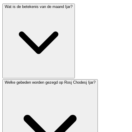
Wat is de betekenis van de maand Ijar?
Welke gebeden worden gezegd op Rosj Chodesj Ijar?
Ijar valt volledig binnen de Omertelling en bevat
verschillende belangrijke dagen: Pesach Sjeni (14e), Lag
Ba'Omer (18e) en Jom Jeroesjalajiem (28e). In Israel
vallen Jom HaZikaron (4e) en Jom HaAtsmaoet (5e)
ook in Ijar. De maand wordt geassocieerd met genezing
— de Hebreeuwse letters van Ijar vormen een acroniem
voor 'Ani Hashem Rofecha' (Ik ben God uw genezer).