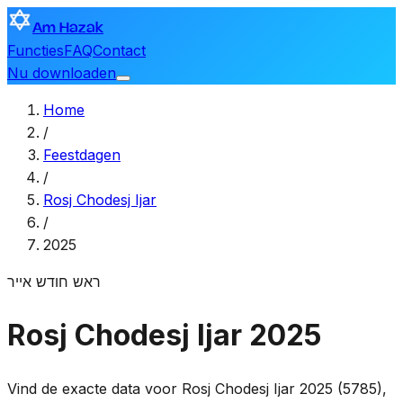
Am Hazak
Functies
FAQ
Contact
Nu downloaden
Home
/
Feestdagen
/
Rosj Chodesj Ijar
/
2025
ראש חודש אייר
Rosj Chodesj Ijar 2025
Vind de exacte data voor Rosj Chodesj Ijar 2025 (5785),