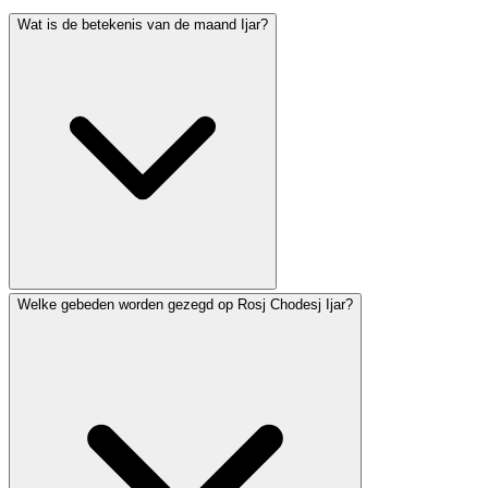
Wat is de betekenis van de maand Ijar?
Welke gebeden worden gezegd op Rosj Chodesj Ijar?
Ijar valt volledig binnen de Omertelling en bevat
verschillende belangrijke dagen: Pesach Sjeni (14e), Lag
Ba'Omer (18e) en Jom Jeroesjalajiem (28e). In Israel
vallen Jom HaZikaron (4e) en Jom HaAtsmaoet (5e)
ook in Ijar. De maand wordt geassocieerd met genezing
— de Hebreeuwse letters van Ijar vormen een acroniem
voor 'Ani Hashem Rofecha' (Ik ben God uw genezer).