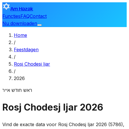
Am Hazak
Functies
FAQ
Contact
Nu downloaden
Home
/
Feestdagen
/
Rosj Chodesj Ijar
/
2026
ראש חודש אייר
Rosj Chodesj Ijar 2026
Vind de exacte data voor Rosj Chodesj Ijar 2026 (5786),