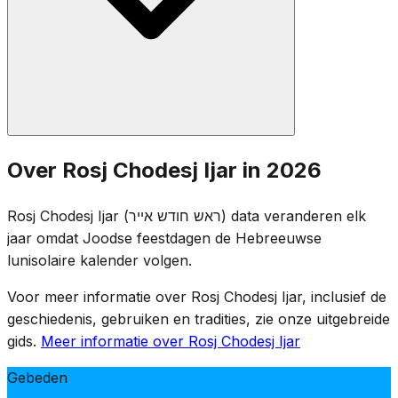
De standaard Rosj Chodesj-gebeden worden gezegd: het
Over Rosj Chodesj Ijar in 2026
halve Hallel, Ya'aleh V'Yavo, de Toralezing en Moesaf.
Aangezien Rosj Chodesj Ijar tijdens de Omerperiode valt,
Rosj Chodesj Ijar (ראש חודש אייר) data veranderen elk
gaat de Omertelling door bij de avonddiensten. De semi-
jaar omdat Joodse feestdagen de Hebreeuwse
rouwgebruiken van de Omer blijven van kracht op Rosj
lunisolaire kalender volgen.
Chodesj zelf.
Voor meer informatie over Rosj Chodesj Ijar, inclusief de
geschiedenis, gebruiken en tradities, zie onze uitgebreide
gids.
Meer informatie over Rosj Chodesj Ijar
Gebeden