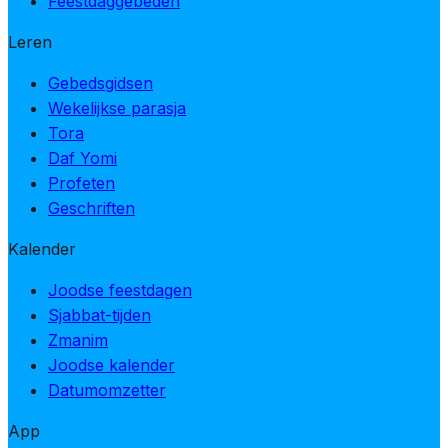
Feestdaggebeden
Leren
Gebedsgidsen
Wekelijkse parasja
Tora
Daf Yomi
Profeten
Geschriften
Kalender
Joodse feestdagen
Sjabbat-tijden
Zmanim
Joodse kalender
Datumomzetter
App