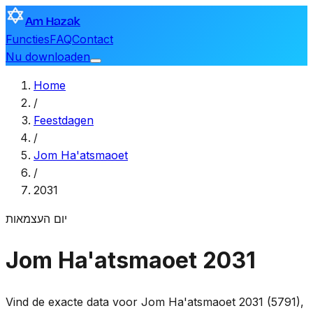
Am Hazak
Functies
FAQ
Contact
Nu downloaden
Home
/
Feestdagen
/
Jom Ha'atsmaoet
/
2031
יום העצמאות
Jom Ha'atsmaoet 2031
Vind de exacte data voor Jom Ha'atsmaoet 2031 (5791),