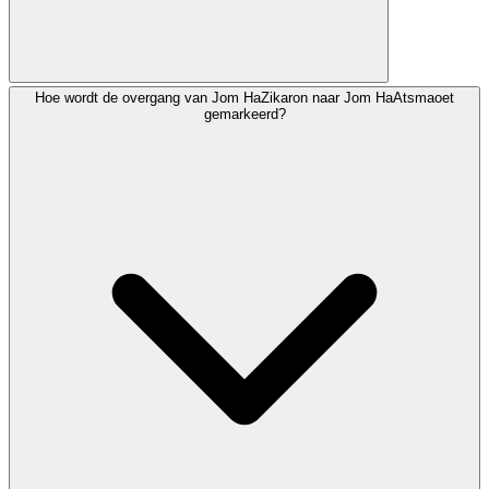
Hoe wordt de overgang van Jom HaZikaron naar Jom HaAtsmaoet
Veel gemeenschappen reciteren Hallel (met of zonder
gemarkeerd?
zegening), het Gebed voor de Staat Israël en speciale
psalmen. Sommigen reciteren het Al HaNissiem-gebed
aangepast voor Jom HaAtsmaoet, waarin God wordt
bedankt voor het wonder van de stichting van Israël.