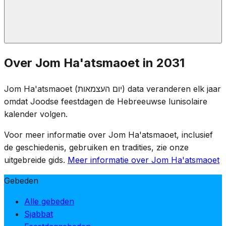
Bij zonsondergang op Jom HaZikaron markeert een
Over Jom Ha'atsmaoet in 2031
ceremonie op de Herzlberg de overgang.
Herdenkingsfakkels worden gedoofd en de viering
Jom Ha'atsmaoet (יום העצמאות) data veranderen elk jaar
begint — van rouw naar vreugde in één avond, wat de
omdat Joodse feestdagen de Hebreeuwse lunisolaire
prijs benadrukt die voor de onafhankelijkheid is betaald.
kalender volgen.
Voor meer informatie over Jom Ha'atsmaoet, inclusief
de geschiedenis, gebruiken en tradities, zie onze
uitgebreide gids.
Meer informatie over Jom Ha'atsmaoet
Gebeden
Alle gebeden
Sjabbat