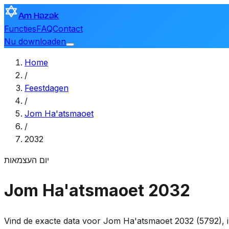
Am Hazak
Functies
FAQ
Contact
Nu downloaden
Home
/
Feestdagen
/
Jom Ha'atsmaoet
/
2032
יום העצמאות
Jom Ha'atsmaoet 2032
Vind de exacte data voor Jom Ha'atsmaoet 2032 (5792), in