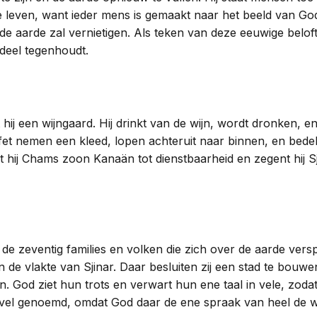
ijke leven, want ieder mens is gemaakt naar het beeld van 
de aarde zal vernietigen. Als teken van deze eeuwige belo
rdeel tegenhoudt.
 een wijngaard. Hij drinkt van de wijn, wordt dronken, en l
Jefet nemen een kleed, lopen achteruit naar binnen, en be
hij Chams zoon Kanaän tot dienstbaarheid en zegent hij Sj
e zeventig families en volken die zich over de aarde verspr
 in de vlakte van Sjinar. Daar besluiten zij een stad te bou
. God ziet hun trots en verwart hun ene taal in vele, zodat 
avel genoemd, omdat God daar de ene spraak van heel de 