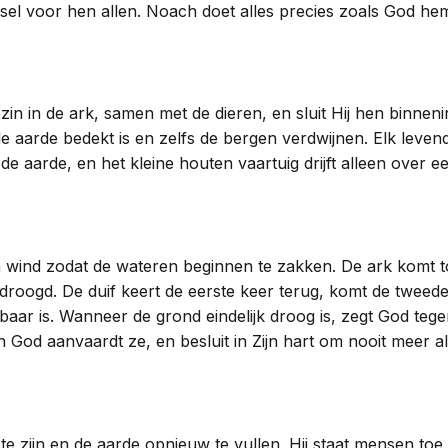
l voor hen allen. Noach doet alles precies zoals God hem
in in de ark, samen met de dieren, en sluit Hij hen binneni
 aarde bedekt is en zelfs de bergen verdwijnen. Elk levend
e aarde, en het kleine houten vaartuig drijft alleen over 
en wind zodat de wateren beginnen te zakken. De ark komt 
edroogd. De duif keert de eerste keer terug, komt de tweede
ar is. Wanneer de grond eindelijk droog is, zegt God tegen
 God aanvaardt ze, en besluit in Zijn hart om nooit meer al
zijn en de aarde opnieuw te vullen. Hij staat mensen toe h