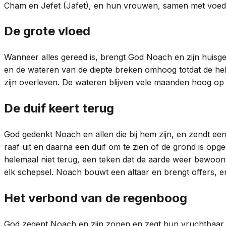
Cham en Jefet (Jafet), en hun vrouwen, samen met voedse
De grote vloed
Wanneer alles gereed is, brengt God Noach en zijn huisgez
en de wateren van de diepte breken omhoog totdat de hele
zijn overleven. De wateren blijven vele maanden hoog op d
De duif keert terug
God gedenkt Noach en allen die bij hem zijn, en zendt e
raaf uit en daarna een duif om te zien of de grond is opg
helemaal niet terug, een teken dat de aarde weer bewoonba
elk schepsel. Noach bouwt een altaar en brengt offers, en
Het verbond van de regenboog
God zegent Noach en zijn zonen en zegt hun vruchtbaar te 