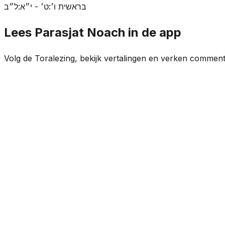
בראשית ו׳:ט׳ - י״א:ל״ב
Lees Parasjat Noach in de app
Volg de Toralezing, bekijk vertalingen en verken comme