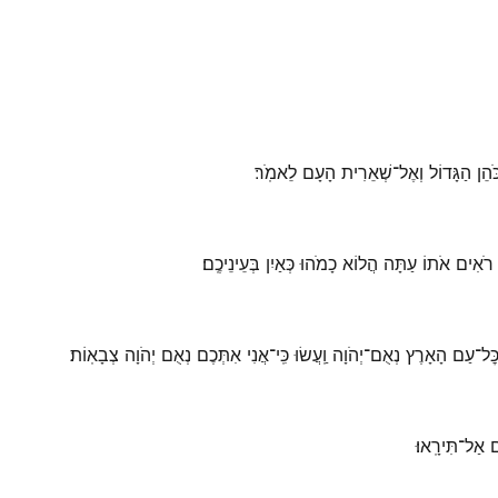
ֹּהֵן הַגָּדוֹל וְאֶל־שְׁאֵרִית הָעָם לֵאמֹֽר׃
אִים אֹתוֹ עַתָּה הֲלוֹא כָמֹהוּ כְּאַיִן בְּעֵינֵיכֶֽם׃
 כׇּל־עַם הָאָרֶץ נְאֻם־יְהֹוָה וַֽעֲשׂוּ כִּֽי־אֲנִי אִתְּכֶם נְאֻם יְהֹוָה צְבָאֽוֹת׃
אַל־תִּירָֽאוּ׃