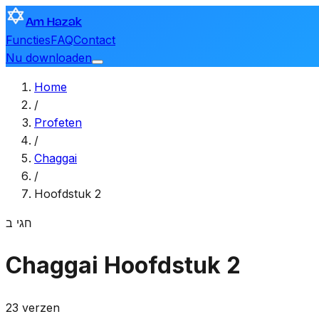
Am Hazak
Functies
FAQ
Contact
Nu downloaden
Home
/
Profeten
/
Chaggai
/
Hoofdstuk 2
חגי
ב
Chaggai
Hoofdstuk 2
23 verzen