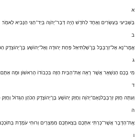
א
בַּשְּׁבִיעִי בְּעֶשְׂרִים וְאֶחָד לַחֹדֶשׁ הָיָה דְּבַר־יְהֹוָה בְּיַד־חַגַּי הַנָּבִיא לֵאמֹֽר׃
ב
אֱמׇר־נָא אֶל־זְרֻבָּבֶל בֶּן־שַׁלְתִּיאֵל פַּחַת יְהוּדָה וְאֶל־יְהוֹשֻׁעַ בֶּן־יְהוֹצָדָק הַכ
ג
מִי בָכֶם הַנִּשְׁאָר אֲשֶׁר רָאָה אֶת־הַבַּיִת הַזֶּה בִּכְבוֹדוֹ הָרִאשׁוֹן וּמָה אַתֶּם רֹ
ד
וְעַתָּה חֲזַק זְרֻבָּבֶלנְאֻם־יְהֹוָה וַחֲזַק יְהוֹשֻׁעַ בֶּן־יְהוֹצָדָק הַכֹּהֵן הַגָּדוֹל וַחֲזַק
ה
אֶֽת־הַדָּבָר אֲשֶׁר־כָּרַתִּי אִתְּכֶם בְּצֵאתְכֶם מִמִּצְרַיִם וְרוּחִי עֹמֶדֶת בְּתוֹכְכֶם 
ו