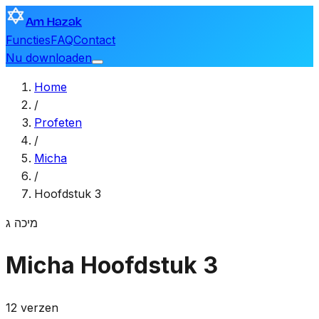
Am Hazak
Functies
FAQ
Contact
Nu downloaden
Home
/
Profeten
/
Micha
/
Hoofdstuk 3
מיכה
ג
Micha
Hoofdstuk 3
12 verzen