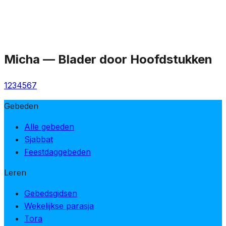
Micha
—
Blader door Hoofdstukken
1
2
3
4
5
6
7
Gebeden
Alle gebeden
Sjabbat
Feestdaggebeden
Leren
Gebedsgidsen
Wekelijkse parasja
Tora