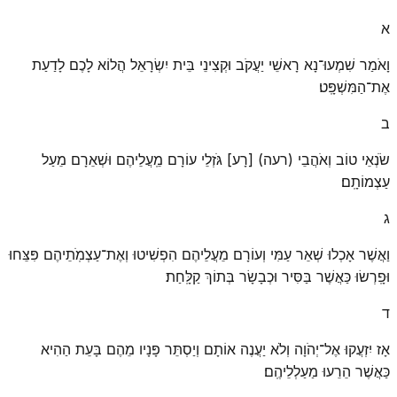
א
וָאֹמַר שִׁמְעוּ־נָא רָאשֵׁי יַעֲקֹב וּקְצִינֵי בֵּית יִשְׂרָאֵל הֲלוֹא לָכֶם לָדַעַת
אֶת־הַמִּשְׁפָּֽט׃
ב
שֹׂנְאֵי טוֹב וְאֹהֲבֵי (רעה) [רָע] גֹּזְלֵי עוֹרָם מֵֽעֲלֵיהֶם וּשְׁאֵרָם מֵעַל
עַצְמוֹתָֽם׃
ג
וַאֲשֶׁר אָכְלוּ שְׁאֵר עַמִּי וְעוֹרָם מֵעֲלֵיהֶם הִפְשִׁיטוּ וְאֶת־עַצְמֹֽתֵיהֶם פִּצֵּחוּ
וּפָֽרְשׂוּ כַּאֲשֶׁר בַּסִּיר וּכְבָשָׂר בְּתוֹךְ קַלָּֽחַת׃
ד
אָז יִזְעֲקוּ אֶל־יְהֹוָה וְלֹא יַעֲנֶה אוֹתָם וְיַסְתֵּר פָּנָיו מֵהֶם בָּעֵת הַהִיא
כַּאֲשֶׁר הֵרֵעוּ מַעַלְלֵיהֶֽם׃