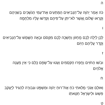
ה
כֹּה אָמַר יְהֹוָה עַל־הַנְּבִיאִים הַמַּתְעִים אֶת־עַמִּי הַנֹּשְׁכִים בְּשִׁנֵּיהֶם
וְקָרְאוּ שָׁלוֹם וַֽאֲשֶׁר לֹא־יִתֵּן עַל־פִּיהֶם וְקִדְּשׁוּ עָלָיו מִלְחָמָֽה׃
ו
לָכֵן לַיְלָה לָכֶם מֵֽחָזוֹן וְחָשְׁכָה לָכֶם מִקְּסֹם וּבָאָה הַשֶּׁמֶשׁ עַל־הַנְּבִיאִים
וְקָדַר עֲלֵיהֶם הַיּֽוֹם׃
ז
וּבֹשׁוּ הַחֹזִים וְחָֽפְרוּ הַקֹּסְמִים וְעָטוּ עַל־שָׂפָם כֻּלָּם כִּי אֵין מַעֲנֵה
אֱלֹהִֽים׃
ח
וְאוּלָם אָנֹכִי מָלֵאתִי כֹחַ אֶת־רוּחַ יְהֹוָה וּמִשְׁפָּט וּגְבוּרָה לְהַגִּיד לְיַֽעֲקֹב
פִּשְׁעוֹ וּלְיִשְׂרָאֵל חַטָּאתֽוֹ׃
ט