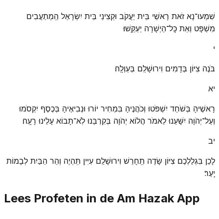
שִׁמְעוּ־נָא זֹאת רָאשֵׁי בֵּית יַעֲקֹב וּקְצִינֵי בֵּית יִשְׂרָאֵל הַֽמְתַעֲבִים
מִשְׁפָּט וְאֵת כׇּל־הַיְשָׁרָה יְעַקֵּֽשׁוּ׃
י
בֹּנֶה צִיּוֹן בְּדָמִים וִירוּשָׁלַ͏ִם בְּעַוְלָֽה׃
יא
רָאשֶׁיהָ בְּשֹׁחַד יִשְׁפֹּטוּ וְכֹהֲנֶיהָ בִּמְחִיר יוֹרוּ וּנְבִיאֶיהָ בְּכֶסֶף יִקְסֹמוּ
וְעַל־יְהֹוָה יִשָּׁעֵנוּ לֵאמֹר הֲלוֹא יְהֹוָה בְּקִרְבֵּנוּ לֹֽא־תָבוֹא עָלֵינוּ רָעָֽה׃
יב
לָכֵן בִּגְלַלְכֶם צִיּוֹן שָׂדֶה תֵֽחָרֵשׁ וִירוּשָׁלַ͏ִם עִיִּין תִּֽהְיֶה וְהַר הַבַּיִת לְבָמוֹת
יָֽעַר׃
Lees Profeten in de Am Hazak App