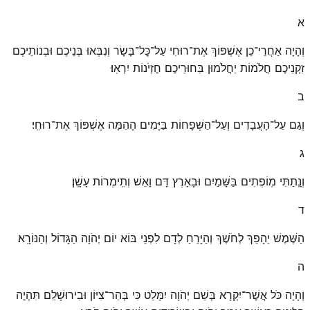
א
וְהָיָה אַחֲרֵי־כֵן אֶשְׁפּוֹךְ אֶת־רוּחִי עַל־כׇּל־בָּשָׂר וְנִבְּאוּ בְּנֵיכֶם וּבְנוֹתֵיכֶם
זִקְנֵיכֶם חֲלֹמוֹת יַחֲלֹמוּן בַּחוּרֵיכֶם חֶזְיֹנוֹת יִרְאֽוּ׃
ב
וְגַם עַל־הָעֲבָדִים וְעַל־הַשְּׁפָחוֹת בַּיָּמִים הָהֵמָּה אֶשְׁפּוֹךְ אֶת־רוּחִֽי׃
ג
וְנָֽתַתִּי מֽוֹפְתִים בַּשָּׁמַיִם וּבָאָרֶץ דָּם וָאֵשׁ וְתִֽימְרוֹת עָשָֽׁן׃
ד
הַשֶּׁמֶשׁ יֵהָפֵךְ לְחֹשֶׁךְ וְהַיָּרֵחַ לְדָם לִפְנֵי בּוֹא יוֹם יְהֹוָה הַגָּדוֹל וְהַנּוֹרָֽא׃
ה
וְהָיָה כֹּל אֲשֶׁר־יִקְרָא בְּשֵׁם יְהֹוָה יִמָּלֵט כִּי בְּהַר־צִיּוֹן וּבִירוּשָׁלַ͏ִם תִּהְיֶה