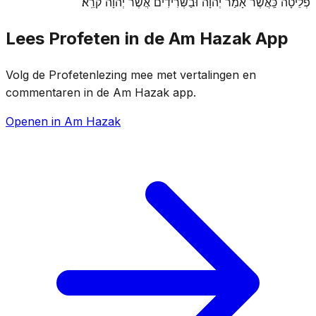
פְלֵיטָה כַּֽאֲשֶׁר אָמַר יְהֹוָה וּבַשְּׂרִידִים אֲשֶׁר יְהֹוָה קֹרֵֽא׃
Lees Profeten in de Am Hazak App
Volg de Profetenlezing mee met vertalingen en
commentaren in de Am Hazak app.
Openen in Am Hazak