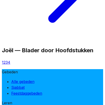
Joël
—
Blader door Hoofdstukken
1
2
3
4
Gebeden
Alle gebeden
Sjabbat
Feestdaggebeden
Leren