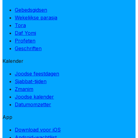
Gebedsgidsen
Wekelijkse parasja
Tora
Daf Yomi
Profeten
Geschriften
Kalender
Joodse feestdagen
Sjabbat-tijden
Zmanim
Joodse kalender
Datumomzetter
App
Download voor iOS
Android-wachtlijst