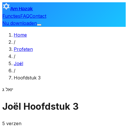
Am Hazak
Functies
FAQ
Contact
Nu downloaden
Home
/
Profeten
/
Joël
/
Hoofdstuk 3
יואל
ג
Joël
Hoofdstuk 3
5 verzen