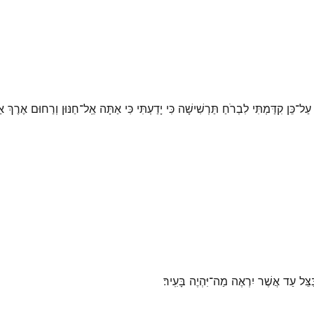
עַל־כֵּן קִדַּמְתִּי לִבְרֹחַ תַּרְשִׁישָׁה כִּי יָדַעְתִּי כִּי אַתָּה אֵֽל־חַנּוּן וְרַחוּם אֶרֶךְ
בַּצֵּל עַד אֲשֶׁר יִרְאֶה מַה־יִּהְיֶה בָּעִֽיר׃