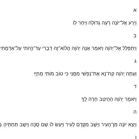
א
וַיֵּרַע אֶל־יוֹנָה רָעָה גְדוֹלָה וַיִּחַר לֽוֹ׃
ב
וַיִּתְפַּלֵּל אֶל־יְהֹוָה וַיֹּאמַר אָנָּה יְהֹוָה הֲלוֹא־זֶה דְבָרִי עַד־הֱיוֹתִי עַל־אַדְמָתִי 
ג
וְעַתָּה יְהֹוָה קַח־נָא אֶת־נַפְשִׁי מִמֶּנִּי כִּי טוֹב מוֹתִי מֵחַיָּֽי׃
ד
וַיֹּאמֶר יְהֹוָה הַהֵיטֵב חָרָה לָֽךְ׃
ה
וַיֵּצֵא יוֹנָה מִן־הָעִיר וַיֵּשֶׁב מִקֶּדֶם לָעִיר וַיַּעַשׂ לוֹ שָׁם סֻכָּה וַיֵּשֶׁב תַּחְתֶּיהָ 
ו