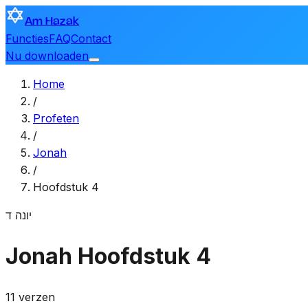
Am Hazak
Functies
FAQ
Contact
Nu downloaden
Home
/
Profeten
/
Jonah
/
Hoofdstuk 4
יונה
ד
Jonah
Hoofdstuk 4
11 verzen