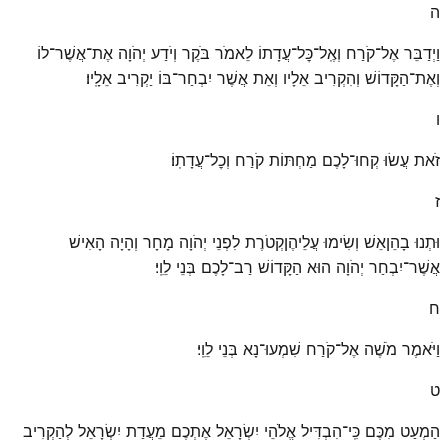
ה
וַיְדַבֵּר אֶל־קֹרַח וְאֶֽל־כׇּל־עֲדָתוֹ לֵאמֹר בֹּקֶר וְיֹדַע יְהֹוָה אֶת־אֲשֶׁר־לוֹ
וְאֶת־הַקָּדוֹשׁ וְהִקְרִיב אֵלָיו וְאֵת אֲשֶׁר יִבְחַר־בּוֹ יַקְרִיב אֵלָֽיו׃
ו
זֹאת עֲשׂוּ קְחוּ־לָכֶם מַחְתּוֹת קֹרַח וְכׇל־עֲדָתֽוֹ׃
ז
וּתְנוּ בָהֵןאֵשׁ וְשִׂימוּ עֲלֵיהֶןקְטֹרֶת לִפְנֵי יְהֹוָה מָחָר וְהָיָה הָאִישׁ
אֲשֶׁר־יִבְחַר יְהֹוָה הוּא הַקָּדוֹשׁ רַב־לָכֶם בְּנֵי לֵוִֽי׃
ח
וַיֹּאמֶר מֹשֶׁה אֶל־קֹרַח שִׁמְעוּ־נָא בְּנֵי לֵוִֽי׃
ט
הַמְעַט מִכֶּם כִּֽי־הִבְדִּיל אֱלֹהֵי יִשְׂרָאֵל אֶתְכֶם מֵעֲדַת יִשְׂרָאֵל לְהַקְרִיב