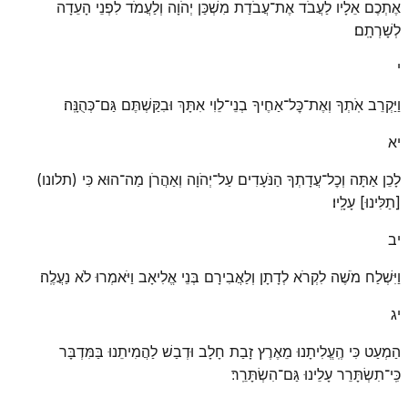
אֶתְכֶם אֵלָיו לַעֲבֹד אֶת־עֲבֹדַת מִשְׁכַּן יְהֹוָה וְלַעֲמֹד לִפְנֵי הָעֵדָה
לְשָׁרְתָֽם׃
י
וַיַּקְרֵב אֹֽתְךָ וְאֶת־כׇּל־אַחֶיךָ בְנֵי־לֵוִי אִתָּךְ וּבִקַּשְׁתֶּם גַּם־כְּהֻנָּֽה׃
יא
לָכֵן אַתָּה וְכׇל־עֲדָתְךָ הַנֹּעָדִים עַל־יְהֹוָה וְאַהֲרֹן מַה־הוּא כִּי (תלונו)
[תַלִּינוּ] עָלָֽיו׃
יב
וַיִּשְׁלַח מֹשֶׁה לִקְרֹא לְדָתָן וְלַאֲבִירָם בְּנֵי אֱלִיאָב וַיֹּאמְרוּ לֹא נַעֲלֶֽה׃
יג
הַמְעַט כִּי הֶֽעֱלִיתָנוּ מֵאֶרֶץ זָבַת חָלָב וּדְבַשׁ לַהֲמִיתֵנוּ בַּמִּדְבָּר
כִּֽי־תִשְׂתָּרֵר עָלֵינוּ גַּם־הִשְׂתָּרֵֽר׃