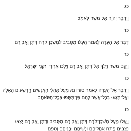
כג
וַיְדַבֵּר יְהֹוָה אֶל־מֹשֶׁה לֵּאמֹֽר׃
כד
דַּבֵּר אֶל־הָעֵדָה לֵאמֹר הֵֽעָלוּ מִסָּבִיב לְמִשְׁכַּן־קֹרַח דָּתָן וַאֲבִירָֽם׃
כה
וַיָּקׇם מֹשֶׁה וַיֵּלֶךְ אֶל־דָּתָן וַאֲבִירָם וַיֵּלְכוּ אַחֲרָיו זִקְנֵי יִשְׂרָאֵֽל׃
כו
וַיְדַבֵּר אֶל־הָעֵדָה לֵאמֹר סוּרוּ נָא מֵעַל אׇהֳלֵי הָאֲנָשִׁים הָֽרְשָׁעִים הָאֵלֶּה
וְאַֽל־תִּגְּעוּ בְּכׇל־אֲשֶׁר לָהֶם פֶּן־תִּסָּפוּ בְּכׇל־חַטֹּאתָֽם׃
כז
וַיֵּעָלוּ מֵעַל מִשְׁכַּן־קֹרַח דָּתָן וַאֲבִירָם מִסָּבִיב וְדָתָן וַאֲבִירָם יָצְאוּ
נִצָּבִים פֶּתַח אׇֽהֳלֵיהֶם וּנְשֵׁיהֶם וּבְנֵיהֶם וְטַפָּֽם׃