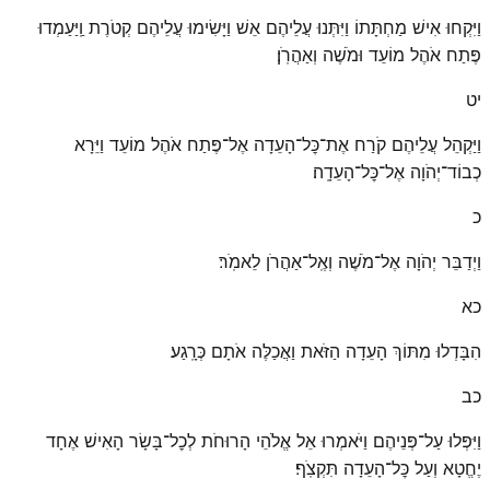
וַיִּקְחוּ אִישׁ מַחְתָּתוֹ וַיִּתְּנוּ עֲלֵיהֶם אֵשׁ וַיָּשִׂימוּ עֲלֵיהֶם קְטֹרֶת וַֽיַּעַמְדוּ
פֶּתַח אֹהֶל מוֹעֵד וּמֹשֶׁה וְאַהֲרֹֽן׃
יט
וַיַּקְהֵל עֲלֵיהֶם קֹרַח אֶת־כׇּל־הָעֵדָה אֶל־פֶּתַח אֹהֶל מוֹעֵד וַיֵּרָא
כְבוֹד־יְהֹוָה אֶל־כׇּל־הָעֵדָֽה׃
כ
וַיְדַבֵּר יְהֹוָה אֶל־מֹשֶׁה וְאֶֽל־אַהֲרֹן לֵאמֹֽר׃
כא
הִבָּדְלוּ מִתּוֹךְ הָעֵדָה הַזֹּאת וַאֲכַלֶּה אֹתָם כְּרָֽגַע׃
כב
וַיִּפְּלוּ עַל־פְּנֵיהֶם וַיֹּאמְרוּ אֵל אֱלֹהֵי הָרוּחֹת לְכׇל־בָּשָׂר הָאִישׁ אֶחָד
יֶחֱטָא וְעַל כׇּל־הָעֵדָה תִּקְצֹֽף׃