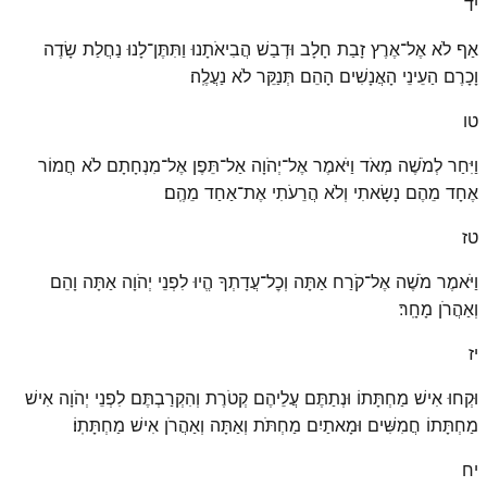
יד
אַף לֹא אֶל־אֶרֶץ זָבַת חָלָב וּדְבַשׁ הֲבִיאֹתָנוּ וַתִּתֶּן־לָנוּ נַחֲלַת שָׂדֶה
וָכָרֶם הַעֵינֵי הָאֲנָשִׁים הָהֵם תְּנַקֵּר לֹא נַעֲלֶֽה׃
טו
וַיִּחַר לְמֹשֶׁה מְאֹד וַיֹּאמֶר אֶל־יְהֹוָה אַל־תֵּפֶן אֶל־מִנְחָתָם לֹא חֲמוֹר
אֶחָד מֵהֶם נָשָׂאתִי וְלֹא הֲרֵעֹתִי אֶת־אַחַד מֵהֶֽם׃
טז
וַיֹּאמֶר מֹשֶׁה אֶל־קֹרַח אַתָּה וְכׇל־עֲדָתְךָ הֱיוּ לִפְנֵי יְהֹוָה אַתָּה וָהֵם
וְאַהֲרֹן מָחָֽר׃
יז
וּקְחוּ אִישׁ מַחְתָּתוֹ וּנְתַתֶּם עֲלֵיהֶם קְטֹרֶת וְהִקְרַבְתֶּם לִפְנֵי יְהֹוָה אִישׁ
מַחְתָּתוֹ חֲמִשִּׁים וּמָאתַיִם מַחְתֹּת וְאַתָּה וְאַהֲרֹן אִישׁ מַחְתָּתֽוֹ׃
יח