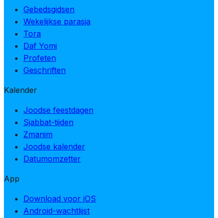
Gebedsgidsen
Wekelijkse parasja
Tora
Daf Yomi
Profeten
Geschriften
Kalender
Joodse feestdagen
Sjabbat-tijden
Zmanim
Joodse kalender
Datumomzetter
App
Download voor iOS
Android-wachtlijst