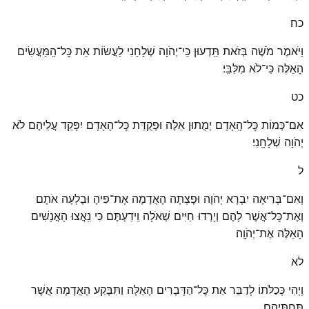
כח
וַיֹּאמֶר מֹשֶׁה בְּזֹאת תֵּֽדְעוּן כִּֽי־יְהֹוָה שְׁלָחַנִי לַעֲשׂוֹת אֵת כׇּל־הַֽמַּעֲשִׂים
הָאֵלֶּה כִּי־לֹא מִלִּבִּֽי׃
כט
אִם־כְּמוֹת כׇּל־הָֽאָדָם יְמֻתוּן אֵלֶּה וּפְקֻדַּת כׇּל־הָאָדָם יִפָּקֵד עֲלֵיהֶם לֹא
יְהֹוָה שְׁלָחָֽנִי׃
ל
וְאִם־בְּרִיאָה יִבְרָא יְהֹוָה וּפָצְתָה הָאֲדָמָה אֶת־פִּיהָ וּבָלְעָה אֹתָם
וְאֶת־כׇּל־אֲשֶׁר לָהֶם וְיָרְדוּ חַיִּים שְׁאֹלָה וִֽידַעְתֶּם כִּי נִֽאֲצוּ הָאֲנָשִׁים
הָאֵלֶּה אֶת־יְהֹוָֽה׃
לא
וַֽיְהִי כְּכַלֹּתוֹ לְדַבֵּר אֵת כׇּל־הַדְּבָרִים הָאֵלֶּה וַתִּבָּקַע הָאֲדָמָה אֲשֶׁר
תַּחְתֵּיהֶֽם׃