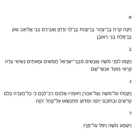
א
וַיִּקַּח קֹרַח בֶּן־יִצְהָר בֶּן־קְהָת בֶּן־לֵוִי וְדָתָן וַאֲבִירָם בְּנֵי אֱלִיאָב וְאוֹן
בֶּן־פֶּלֶת בְּנֵי רְאוּבֵֽן׃
ב
וַיָּקֻמוּ לִפְנֵי מֹשֶׁה וַאֲנָשִׁים מִבְּנֵֽי־יִשְׂרָאֵל חֲמִשִּׁים וּמָאתָיִם נְשִׂיאֵי עֵדָה
קְרִאֵי מוֹעֵד אַנְשֵׁי־שֵֽׁם׃
ג
וַיִּֽקָּהֲלוּ עַל־מֹשֶׁה וְעַֽל־אַהֲרֹן וַיֹּאמְרוּ אֲלֵהֶם רַב־לָכֶם כִּי כׇל־הָֽעֵדָה כֻּלָּם
קְדֹשִׁים וּבְתוֹכָם יְהֹוָה וּמַדּוּעַ תִּֽתְנַשְּׂאוּ עַל־קְהַל יְהֹוָֽה׃
ד
וַיִּשְׁמַע מֹשֶׁה וַיִּפֹּל עַל־פָּנָֽיו׃