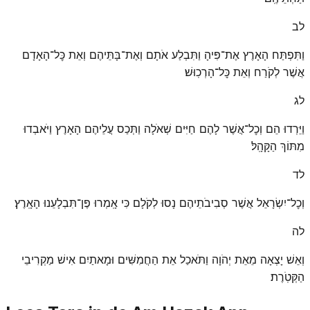
לב
וַתִּפְתַּח הָאָרֶץ אֶת־פִּיהָ וַתִּבְלַע אֹתָם וְאֶת־בָּתֵּיהֶם וְאֵת כׇּל־הָאָדָם
אֲשֶׁר לְקֹרַח וְאֵת כׇּל־הָרְכֽוּשׁ׃
לג
וַיֵּרְדוּ הֵם וְכׇל־אֲשֶׁר לָהֶם חַיִּים שְׁאֹלָה וַתְּכַס עֲלֵיהֶם הָאָרֶץ וַיֹּאבְדוּ
מִתּוֹךְ הַקָּהָֽל׃
לד
וְכׇל־יִשְׂרָאֵל אֲשֶׁר סְבִיבֹתֵיהֶם נָסוּ לְקֹלָם כִּי אָֽמְרוּ פֶּן־תִּבְלָעֵנוּ הָאָֽרֶץ׃
לה
וְאֵשׁ יָצְאָה מֵאֵת יְהֹוָה וַתֹּאכַל אֵת הַחֲמִשִּׁים וּמָאתַיִם אִישׁ מַקְרִיבֵי
הַקְּטֹֽרֶת׃