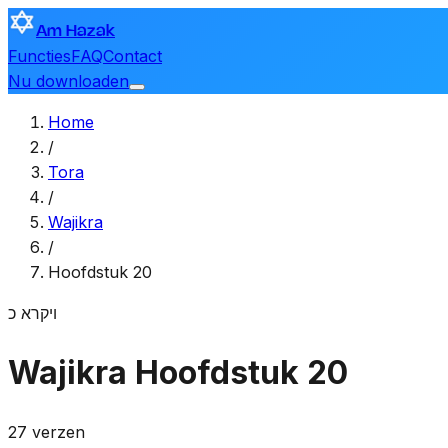
Am Hazak
Functies
FAQ
Contact
Nu downloaden
Home
/
Tora
/
Wajikra
/
Hoofdstuk 20
ויקרא
כ
Wajikra
Hoofdstuk 20
27 verzen