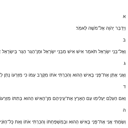
א
וַיְדַבֵּר יְהֹוָה אֶל־מֹשֶׁה לֵּאמֹֽר׃
ב
וְאֶל־בְּנֵי יִשְׂרָאֵל תֹּאמַר אִישׁ אִישׁ מִבְּנֵי יִשְׂרָאֵל וּמִן־הַגֵּר הַגָּר בְּיִשְׂרָאֵל א
ג
וַאֲנִי אֶתֵּן אֶת־פָּנַי בָּאִישׁ הַהוּא וְהִכְרַתִּי אֹתוֹ מִקֶּרֶב עַמּוֹ כִּי מִזַּרְעוֹ נָתַן ל
ד
וְאִם הַעְלֵם יַעְלִימֽוּ עַם הָאָרֶץ אֶת־עֵֽינֵיהֶם מִן־הָאִישׁ הַהוּא בְּתִתּוֹ מִזַּרְעוֹ לַ
ה
וְשַׂמְתִּי אֲנִי אֶת־פָּנַי בָּאִישׁ הַהוּא וּבְמִשְׁפַּחְתּוֹ וְהִכְרַתִּי אֹתוֹ וְאֵת כׇּל־הַזֹּנ