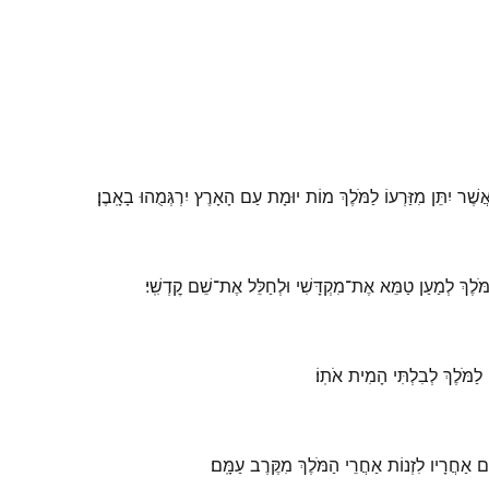
ֲשֶׁר יִתֵּן מִזַּרְעוֹ לַמֹּלֶךְ מוֹת יוּמָת עַם הָאָרֶץ יִרְגְּמֻהוּ בָאָֽבֶן׃
ַמֹּלֶךְ לְמַעַן טַמֵּא אֶת־מִקְדָּשִׁי וּלְחַלֵּל אֶת־שֵׁם קׇדְשִֽׁי׃
מֹּלֶךְ לְבִלְתִּי הָמִית אֹתֽוֹ׃
ִים אַחֲרָיו לִזְנוֹת אַחֲרֵי הַמֹּלֶךְ מִקֶּרֶב עַמָּֽם׃