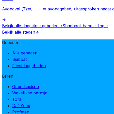
Avondval (Tzet)
—
Het avondgebed, uitgesproken nadat dr
→
Bekijk alle dagelijkse gebeden
→
Shacharit-handleiding
→
Bekijk alle steden
→
Gebeden
Alle gebeden
Sjabbat
Feestdaggebeden
Leren
Gebedsgidsen
Wekelijkse parasja
Tora
Daf Yomi
Profeten