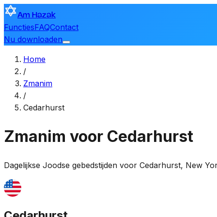
Am Hazak
Functies
FAQ
Contact
Nu downloaden
Home
/
Zmanim
/
Cedarhurst
Zmanim voor Cedarhurst
Dagelijkse Joodse gebedstijden voor
Cedarhurst
,
New Yor
Cedarhurst