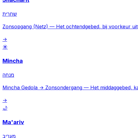
שחרית
Zonsopgang (Netz)
—
Het ochtendgebed, bij voorkeur ui
→
☀️
Mincha
מנחה
Mincha Gedola → Zonsondergang
—
Het middaggebed, k
→
🌙
Ma'ariv
מעריב