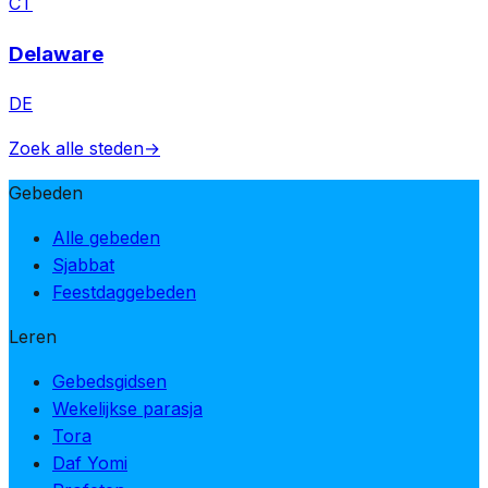
CT
Delaware
DE
Zoek alle steden
→
Gebeden
Alle gebeden
Sjabbat
Feestdaggebeden
Leren
Gebedsgidsen
Wekelijkse parasja
Tora
Daf Yomi