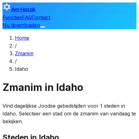
Am Hazak
Functies
FAQ
Contact
Nu downloaden
Home
/
Zmanim
/
Idaho
Zmanim in Idaho
Vind dagelijkse Joodse gebedstijden voor 1 steden in
Idaho. Selecteer een stad om de zmanim van vandaag te
bekijken.
Steden in Idaho