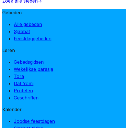
Zoek alle steden
→
Gebeden
Alle gebeden
Sjabbat
Feestdaggebeden
Leren
Gebedsgidsen
Wekelijkse parasja
Tora
Daf Yomi
Profeten
Geschriften
Kalender
Joodse feestdagen