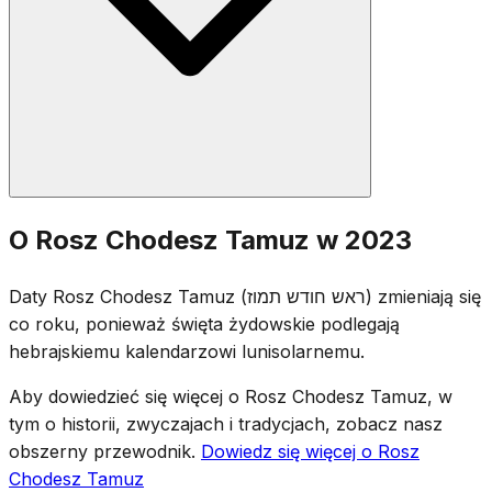
Odmawia się standardowe modlitwy Rosz Chodesz:
O Rosz Chodesz Tamuz w 2023
połowę Halelu, Jaale We'Jawo, czytanie Tory i Musaf.
Choć sam Rosz Chodesz jest dniem radosnym,
Daty Rosz Chodesz Tamuz (ראש חודש תמוז) zmieniają się
społeczność jest świadoma, że uroczysty okres Trzech
co roku, ponieważ święta żydowskie podlegają
Tygodni zaczyna się w dalszej części miesiąca, 17
hebrajskiemu kalendarzowi lunisolarnemu.
Tamuza.
Aby dowiedzieć się więcej o Rosz Chodesz Tamuz, w
tym o historii, zwyczajach i tradycjach, zobacz nasz
obszerny przewodnik.
Dowiedz się więcej o Rosz
Chodesz Tamuz