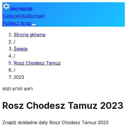
Am Hazak
Funkcje
FAQ
Kontakt
Pobierz teraz
Strona główna
/
Święta
/
Rosz Chodesz Tamuz
/
2023
ראש חודש תמוז
Rosz Chodesz Tamuz 2023
Znajdź dokładne daty Rosz Chodesz Tamuz 2023