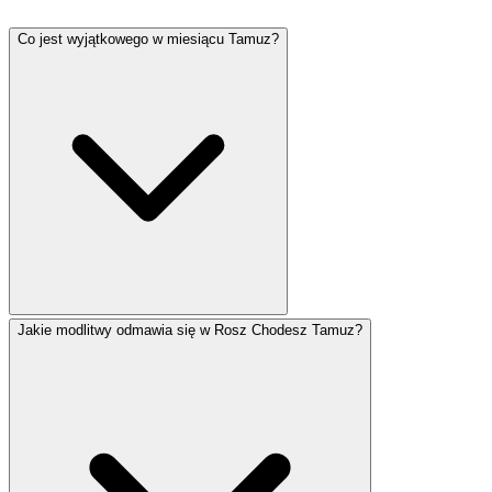
Co jest wyjątkowego w miesiącu Tamuz?
Jakie modlitwy odmawia się w Rosz Chodesz Tamuz?
Tamuz to miesiąc kojarzony z żałobą. 17 Tamuza to
dzień postu upamiętniający przerwanie murów
Jerozolimy i wyznaczający początek Trzech Tygodni
żałoby prowadzących do Tisza BeAw. Według tradycji
grzech złotego cielca i rozbicie przez Mojżesza
pierwszych tablic miały miejsce właśnie w tym miesiącu.