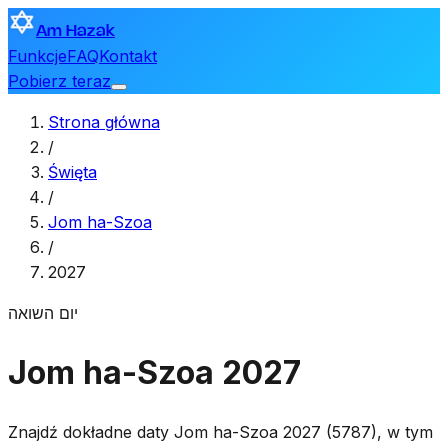
Am Hazak
Funkcje
FAQ
Kontakt
Pobierz teraz
Strona główna
/
Święta
/
Jom ha-Szoa
/
2027
יום השואה
Jom ha-Szoa 2027
Znajdź dokładne daty Jom ha-Szoa 2027 (5787), w tym