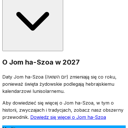
syrena i cały kraj zamiera w bezruchu. Uroczystości
obejmują świadectwa ocalonych, zapalenie sześciu
świec pamięci (symbolizujących sześć milionów ofiar)
oraz odczytywanie imion zamordowanych. Flagi
opuszczane są do połowy masztu.
Jom ha-Szoa został ustanowiony przez Kneset w 1953
O Jom ha-Szoa w 2027
roku. Data 27. Nisan została wybrana ze względu na
bliskość rocznicy powstania w getcie warszawskim (15.
Daty Jom ha-Szoa (יום השואה) zmieniają się co roku,
Nisan 1943), przy jednoczesnym uniknięciu konfliktu z
ponieważ święta żydowskie podlegają hebrajskiemu
Pesach.
kalendarzowi lunisolarnemu.
Aby dowiedzieć się więcej o Jom ha-Szoa, w tym o
historii, zwyczajach i tradycjach, zobacz nasz obszerny
przewodnik.
Dowiedz się więcej o Jom ha-Szoa