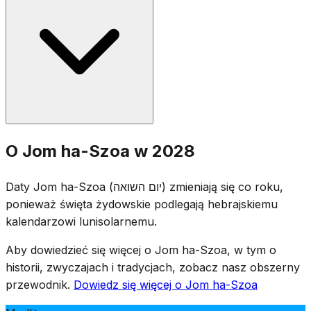
syrena i cały kraj zamiera w bezruchu. Uroczystości
obejmują świadectwa ocalonych, zapalenie sześciu
świec pamięci (symbolizujących sześć milionów ofiar)
oraz odczytywanie imion zamordowanych. Flagi
opuszczane są do połowy masztu.
Jom ha-Szoa został ustanowiony przez Kneset w 1953
O Jom ha-Szoa w 2028
roku. Data 27. Nisan została wybrana ze względu na
bliskość rocznicy powstania w getcie warszawskim (15.
Daty Jom ha-Szoa (יום השואה) zmieniają się co roku,
Nisan 1943), przy jednoczesnym uniknięciu konfliktu z
ponieważ święta żydowskie podlegają hebrajskiemu
Pesach.
kalendarzowi lunisolarnemu.
Aby dowiedzieć się więcej o Jom ha-Szoa, w tym o
historii, zwyczajach i tradycjach, zobacz nasz obszerny
przewodnik.
Dowiedz się więcej o Jom ha-Szoa