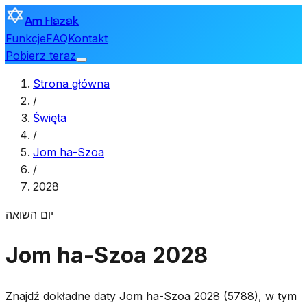
Am Hazak
Funkcje
FAQ
Kontakt
Pobierz teraz
Strona główna
/
Święta
/
Jom ha-Szoa
/
2028
יום השואה
Jom ha-Szoa 2028
Znajdź dokładne daty Jom ha-Szoa 2028 (5788), w tym