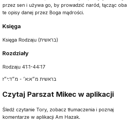
przez sen i używa go, by prowadzić naród, łącząc oba
te opisy danej przez Boga mądrości.
Księga
Księga Rodzaju
(
בראשית
)
Rozdziały
Rodzaju 41:1-44:17
בראשית מ״א:א׳ - מ״ד:י״ז
Czytaj Parszat Mikec w aplikacji
Śledź czytanie Tory, zobacz tłumaczenia i poznaj
komentarze w aplikacji Am Hazak.