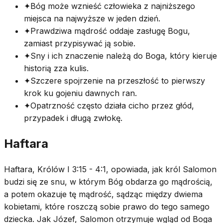
✦
Bóg może wznieść człowieka z najniższego
miejsca na najwyższe w jeden dzień.
✦
Prawdziwa mądrość oddaje zasługę Bogu,
zamiast przypisywać ją sobie.
✦
Sny i ich znaczenie należą do Boga, który kieruje
historią zza kulis.
✦
Szczere spojrzenie na przeszłość to pierwszy
krok ku gojeniu dawnych ran.
✦
Opatrzność często działa cicho przez głód,
przypadek i długą zwłokę.
Haftara
Haftara, Królów I 3:15 - 4:1, opowiada, jak król Salomon
budzi się ze snu, w którym Bóg obdarza go mądrością,
a potem okazuje tę mądrość, sądząc między dwiema
kobietami, które roszczą sobie prawo do tego samego
dziecka. Jak Józef, Salomon otrzymuje wgląd od Boga