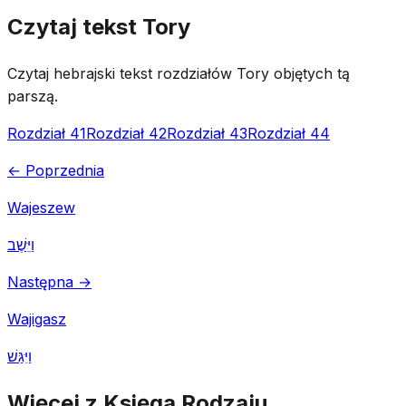
Czytaj tekst Tory
Czytaj hebrajski tekst rozdziałów Tory objętych tą
parszą.
Rozdział 41
Rozdział 42
Rozdział 43
Rozdział 44
← Poprzednia
Wajeszew
וַיֵּשֶׁב
Następna →
Wajigasz
וַיִּגַּשׁ
Więcej z Księga Rodzaju