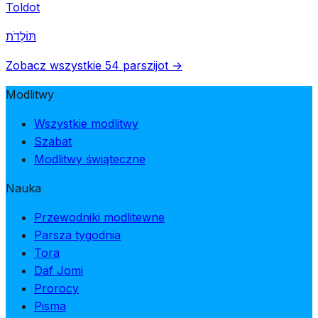
Toldot
תּוֹלְדֹת
Zobacz wszystkie 54 parszijot →
Modlitwy
Wszystkie modlitwy
Szabat
Modlitwy świąteczne
Nauka
Przewodniki modlitewne
Parsza tygodnia
Tora
Daf Jomi
Prorocy
Pisma