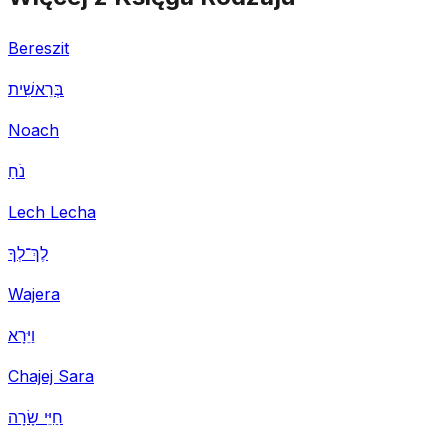
Bereszit
בְּרֵאשִׁית
Noach
נֹחַ
Lech Lecha
לֶךְ־לְךָ
Wajera
וַיֵּרָא
Chajej Sara
חַיֵּי שָׂרָה