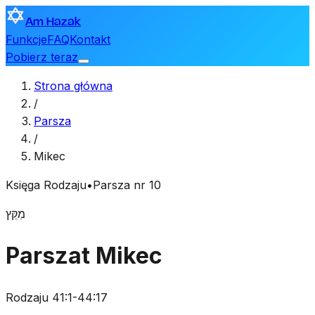
Am Hazak
Funkcje
FAQ
Kontakt
Pobierz teraz
Strona główna
/
Parsza
/
Mikec
Księga Rodzaju
•
Parsza nr 10
מִקֵּץ
Parszat Mikec
Rodzaju 41:1-44:17