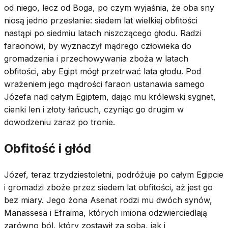
od niego, lecz od Boga, po czym wyjaśnia, że oba sny
niosą jedno przesłanie: siedem lat wielkiej obfitości
nastąpi po siedmiu latach niszczącego głodu. Radzi
faraonowi, by wyznaczył mądrego człowieka do
gromadzenia i przechowywania zboża w latach
obfitości, aby Egipt mógł przetrwać lata głodu. Pod
wrażeniem jego mądrości faraon ustanawia samego
Józefa nad całym Egiptem, dając mu królewski sygnet,
cienki len i złoty łańcuch, czyniąc go drugim w
dowodzeniu zaraz po tronie.
Obfitość i głód
Józef, teraz trzydziestoletni, podróżuje po całym Egipcie
i gromadzi zboże przez siedem lat obfitości, aż jest go
bez miary. Jego żona Asenat rodzi mu dwóch synów,
Manassesa i Efraima, których imiona odzwierciedlają
zarówno ból, który zostawił za sobą, jak i