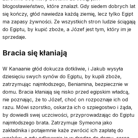
błogosławieństwo, które znalazł. Gdy siedem dobrych lat
się kończy, głód nawiedza każdą ziemię, lecz tylko Egipt
ma zapasy żywności. Ze wszystkich stron ludzie ściągają
do Egiptu, by kupić zboże, a Józef jest tym, który im je
sprzedaje.
Bracia się kłaniają
W Kanaanie głód dokucza dotkliwie, i Jakub wysyła
dziesięciu swych synów do Egiptu, by kupili zboże,
zatrzymując najmłodszego, Beniamina, bezpiecznie w
domu. Bracia kłaniają się nisko przed egipskim władcą,
nie poznając, że to Józef, choć on rozpoznaje ich od
razu. Mówi szorstko, oskarża ich o szpiegostwo i żąda,
by dowiedli swej uczciwości, przyprowadzając do Egiptu
najmłodszego brata. Zatrzymuje Symeona jako
zakładnika i potajemnie każe zwrócić ich zapłatę do
worków, a gdy odkrywają ją w drodze do domu, serca