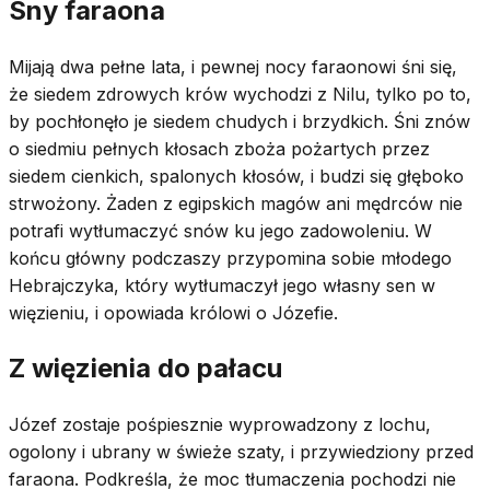
Sny faraona
Mijają dwa pełne lata, i pewnej nocy faraonowi śni się,
że siedem zdrowych krów wychodzi z Nilu, tylko po to,
by pochłonęło je siedem chudych i brzydkich. Śni znów
o siedmiu pełnych kłosach zboża pożartych przez
siedem cienkich, spalonych kłosów, i budzi się głęboko
strwożony. Żaden z egipskich magów ani mędrców nie
potrafi wytłumaczyć snów ku jego zadowoleniu. W
końcu główny podczaszy przypomina sobie młodego
Hebrajczyka, który wytłumaczył jego własny sen w
więzieniu, i opowiada królowi o Józefie.
Z więzienia do pałacu
Józef zostaje pośpiesznie wyprowadzony z lochu,
ogolony i ubrany w świeże szaty, i przywiedziony przed
faraona. Podkreśla, że moc tłumaczenia pochodzi nie