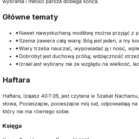
wybrania i miłości parsza dobiega końca.
Główne tematy
✦
Nawet niewysłuchaną modlitwę można przyjąć z po
✦
Szema zawiera całą wiarę: Bóg jest jeden, a my 
✦
Wiary trzeba nauczać, wypowiadać ją i nosić, wpl
✦
Dobrobyt jest duchową próbą; wdzięczność strzeż
✦
Izrael jest wybrany nie ze względu na wielkość, le
Haftara
Haftara, Izajasz 40:1-26, jest czytana w Szabat Nachamu, 
słowa, Pocieszajcie, pocieszajcie mój lud, odpowiadają n
który nie ma równego sobie.
Księga