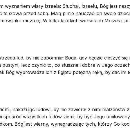
ym wyznaniem wiary Izraela: Słuchaj, Izraelu, Bóg jest na
te słowa przed sobą. Mają pilnie nauczać ich swoje dzieci,
 domów jako mezuzę. W kilku krótkich wersetach Mojżesz 
zega lud, by nie zapomniał Boga, gdy będzie cieszyć się m
a pustyni, lecz czynić to, co słuszne i dobre w Jego oczach
 jak Bóg wyprowadza ich z Egiptu potężną ręką, by dać im 
emi, nakazując ludowi, by nie zawierał z nimi małżeństw z 
i spośród wszystkich ludów ziemi, by być Jego umiłowanym n
dkom. Bóg jest wierny, wynagradzając tych, którzy Go kocha