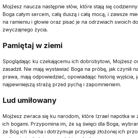
Mojżesz naucza następnie słów, które stają się codzienn
Boga całym sercem, całą duszą i całą mocą, i zawsze mieć 
na ramieniu i głowie oraz pisać je na odrzwiach swoich
zwyczajnego życia.
Pamiętaj w ziemi
Spoglądając ku czekającemu ich dobrobytowi, Mojżesz ostr
zasadził. Nie mają wystawiać Boga na próbę, jak czynili n
prawa, mają odpowiedzieć, opowiadając historię wyjścia,
najpewniejszą strażą przed pychą i zapomnieniem.
Lud umiłowany
Mojżesz zwraca się ku narodom, które Izrael napotka w zi
ich bogami. Przypomina im, że są święci dla Boga, wybran
że Bóg ich kocha i dotrzymuje przysięgi złożonej ich przo