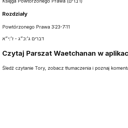
Księga Powtórzonego Prawa
(
דברים
)
Rozdziały
Powtórzonego Prawa 3:23-7:11
דברים ג׳:כ״ג - ז׳:י״א
Czytaj Parszat Waetchanan w aplikac
Śledź czytanie Tory, zobacz tłumaczenia i poznaj koment