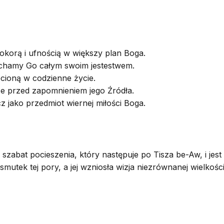
korą i ufnością w większy plan Boga.
kochamy Go całym swoim jestestwem.
ecioną w codzienne życie.
e przed zapomnieniem jego Źródła.
cz jako przedmiot wiernej miłości Boga.
szabat pocieszenia, który następuje po Tisza be-Aw, i jest
a smutek tej pory, a jej wzniosła wizja niezrównanej wiel