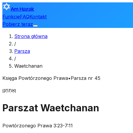
Am Hazak
Funkcje
FAQ
Kontakt
Pobierz teraz
Strona główna
/
Parsza
/
Waetchanan
Księga Powtórzonego Prawa
•
Parsza nr 45
וָאֶתְחַנַּן
Parszat Waetchanan
Powtórzonego Prawa 3:23-7:11