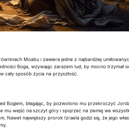
wninach Moabu i zawiera jedne z najbardziej umiłowanyc
edności Boga, wzywając zarazem lud, by mocno trzymał się
 w cały sposób życia na przyszłość.
ed Bogiem, błagając, by pozwolono mu przekroczyć Jordan
że mu wejść na szczyt góry i spojrzeć na ziemię we wszys
 Nawet największy prorok Izraela godzi się, że jego własn
my.