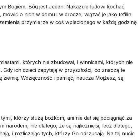
szym Bogiem, Bóg jest Jeden. Nakazuje ludowi kochać
 mówić o nich w domu i w drodze, wiązać je jako tefilin
przemienia przymierze w coś wplecionego w każdą godzinę
iastami, których nie zbudował, i winnicami, których nie
. Gdy ich dzieci zapytają w przyszłości, co znaczą te
tę ziemię. Wdzięczność i pamięć, naucza Mojżesz, są
tymi, którzy służą bożkom, ani nie dał się pociągnąć za
arodem, nie dlatego, że są najliczniejsi, lecz dlatego,
ją, i rozliczając tych, którzy Go odrzucają. Na tej nucie