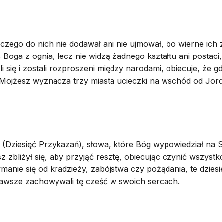
iczego do nich nie dodawał ani nie ujmował, bo wierne ic
Boga z ognia, lecz nie widzą żadnego kształtu ani postaci,
li się i zostali rozproszeni między narodami, obiecuje, ż
i. Mojżesz wyznacza trzy miasta ucieczki na wschód od Jo
t (Dziesięć Przykazań), słowa, które Bóg wypowiedział na 
esz zbliżył się, aby przyjąć resztę, obiecując czynić wszy
anie się od kradzieży, zabójstwa czy pożądania, te dzie
 zawsze zachowywali tę cześć w swoich sercach.