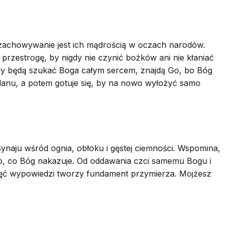
h zachowywanie jest ich mądrością w oczach narodów.
 przestrogę, by nigdy nie czynić bożków ani nie kłaniać
e gdy będą szukać Boga całym sercem, znajdą Go, bo Bóg
rdanu, a potem gotuje się, by na nowo wyłożyć samo
Synaju wśród ognia, obłoku i gęstej ciemności. Wspomina,
stko, co Bóg nakazuje. Od oddawania czci samemu Bogu i
sięć wypowiedzi tworzy fundament przymierza. Mojżesz