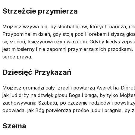
Strzeżcie przymierza
Mojżesz wzywa lud, by słuchał praw, których naucza, i n
Przypomina im dzień, gdy stoją pod Horebem i słyszą głos 
się słońcu, księżycowi czy gwiazdom. Gdyby kiedyś zepsu
jest miłosierny i nie zapomni przymierza z ich przodkam
serce prawa.
Dziesięć Przykazań
Mojżesz gromadzi cały Izrael i powtarza Aseret ha-Dibro
jak lud drży na dźwięk głosu Boga i błaga, by tylko Mojż
zachowywania Szabatu, po czczenie rodziców i powstrzym
opowiada, jak Bóg potwierdza prośbę ludu i pragnie, by
Szema