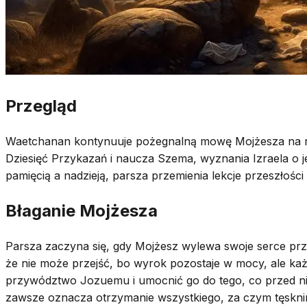
Przegląd
Waetchanan kontynuuje pożegnalną mowę Mojżesza na ró
Dziesięć Przykazań i naucza Szema, wyznania Izraela o j
pamięcią a nadzieją, parsza przemienia lekcje przeszłości
Błaganie Mojżesza
Parsza zaczyna się, gdy Mojżesz wylewa swoje serce prz
że nie może przejść, bo wyrok pozostaje w mocy, ale ka
przywództwo Jozuemu i umocnić go do tego, co przed nim.
zawsze oznacza otrzymanie wszystkiego, za czym tęskni