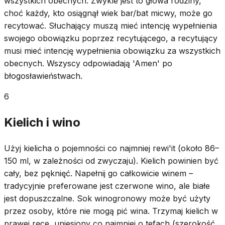
wszystkich obecnych. Zwykle jest to głowa rodziny,
choć każdy, kto osiągnął wiek bar/bat micwy, może go
recytować. Słuchający muszą mieć intencję wypełnienia
swojego obowiązku poprzez recytującego, a recytujący
musi mieć intencję wypełnienia obowiązku za wszystkich
obecnych. Wszyscy odpowiadają 'Amen' po
błogosławieństwach.
6
Kielich i wino
Użyj kielicha o pojemności co najmniej rewi'it (około 86–
150 ml, w zależności od zwyczaju). Kielich powinien być
cały, bez pęknięć. Napełnij go całkowicie winem –
tradycyjnie preferowane jest czerwone wino, ale białe
jest dopuszczalne. Sok winogronowy może być użyty
przez osoby, które nie mogą pić wina. Trzymaj kielich w
prawej ręce, uniesiony co najmniej o tefach (szerokość