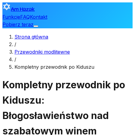
Am Hazak
Funkcje
FAQ
Kontakt
Pobierz teraz
Strona główna
/
Przewodniki modlitewne
/
Kompletny przewodnik po Kiduszu
Kompletny przewodnik po
Kiduszu:
Błogosławieństwo nad
szabatowym winem