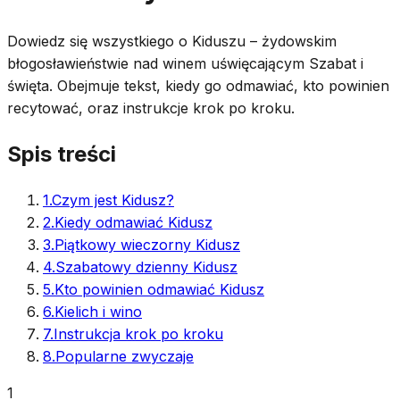
Dowiedz się wszystkiego o Kiduszu – żydowskim
błogosławieństwie nad winem uświęcającym Szabat i
święta. Obejmuje tekst, kiedy go odmawiać, kto powinien
recytować, oraz instrukcje krok po kroku.
Spis treści
1
.
Czym jest Kidusz?
2
.
Kiedy odmawiać Kidusz
3
.
Piątkowy wieczorny Kidusz
4
.
Szabatowy dzienny Kidusz
5
.
Kto powinien odmawiać Kidusz
6
.
Kielich i wino
7
.
Instrukcja krok po kroku
8
.
Popularne zwyczaje
1