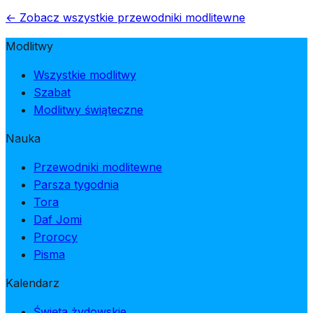
← Zobacz wszystkie przewodniki modlitewne
Modlitwy
Wszystkie modlitwy
Szabat
Modlitwy świąteczne
Nauka
Przewodniki modlitewne
Parsza tygodnia
Tora
Daf Jomi
Prorocy
Pisma
Kalendarz
Święta żydowskie